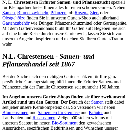
Schnittsalat A couper feuille ...
N. L. Chrestensen Erfurter Samen- und Pflanzenzucht
speziell
0,69 €
für Kleingärtner bietet Ihnen alles für einen schönen Garten: Neben
AMENFEST
Samen
,
Blumenzwiebeln
,
Pflanzen
, ob
Rosen-
,
Zier-
oder
Obstgehölze
finden Sie in unserem Garten-Shop auch allerhand
Gartenzubehör
wie Dünger, Pflanzenschutzmittel oder Gartengeräte.
Mit dem Gartenversandhaus blüht Ihr Garten auf! Begeben Sie sich
Lauchzwiebel Winterhecke Fredd ...
auf eine bunte Reise durch unsere Gartenwelt, lassen Sie sich von
1,09 €
unserem Angebot inspirieren und machen Sie Ihren Garten-Traum
wahr.
ANGEBOT
NEU
N.L. Chrestensen -
Samen- und
Pflanzenhandel seit 1867
Zierlauch Party Balloon
3,99 €
ANGEBOT
Bei der Suche nach den richtigen Gartenschätzen für Ihre ganz
persönliche Gartengestaltung hilft Ihnen die Erfurter Samen- und
Pflanzenzucht der Familie Chrestensen seit nunmehr 150 Jahren.
Weiße Kaiserkrone
Im Angebot unseres Garten-Shops finden sie über zweitausend
8,63 €
Artikel rund um den Garten.
Der Bereich der
Samen
stellt dabei
seit jeher unsere Kernkompetenz dar. So versenden wir neben
Blumensamen
und
Sämereien für Gemüse
und
Kräuter
auch
Landsaaten und
Rasensamen
. Zeitgemäß stellen wir uns mit
unserem Saatgut im neuen
Bio-Sortiment
den gewachsenen
Ansprüchen, spezifischen Bedürfnissen und Wünschen unserer