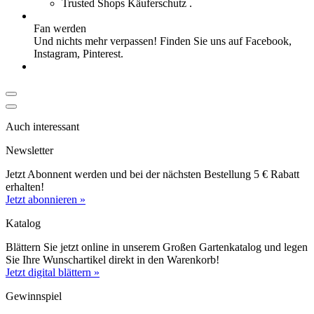
Trusted Shops Käuferschutz .
ANGEBOT
NEU
Saatschalen - Köstliches Herbs ...
Fan werden
18,49 €
Und nichts mehr verpassen! Finden Sie uns auf
Facebook
,
Zierlauch White Giant
Instagram
,
Pinterest
.
3,99 €
ANGEBOT
Gefüllte Tulpe Sunlover
Auch interessant
5,60 €
Newsletter
ANGEBOT
NEU
Jetzt Abonnent werden und bei der nächsten Bestellung 5 € Rabatt
erhalten!
Jetzt abonnieren »
Gefüllte Tulpe Blue Spectacle ...
5,29 €
Katalog
Blättern Sie jetzt online in unserem Großen Gartenkatalog und legen
Sie Ihre Wunschartikel direkt in den Warenkorb!
Jetzt digital blättern »
Gewinnspiel