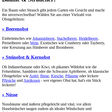
Ein Baum oder Strauch gibt jedem Garten ein Gesicht und macht
ihn unverwechselbar! Wählen Sie aus einer Vielzahl von
Obstgehölzen:
» Beerenobst
Einheimisches wie
Johannisbeere
,
Stachelbeere
,
Heidelbeere
,
Preiselbeere oder
Wein
. Exotisches wie Cranberry oder Tayberry,
eine Kreuzung aus Himbeere und Brombeere.
» Steinobst & Kernobst
Ob Indianerbanane oder Kiwi, ob pikantes Wildobst wie die
Felsenbirne, Sanddorn oder die Schwarze Apfelbeere, ob klassische
Obstgehölze wie
Apfel
,
Birne
,
Kirsche
,
Pflaume
oder leckere
Pfirsiche
und
Aprikosen
- wer eigenes Obst hat, hat's ein Stück
leckerer!
» Nüsse
Nussbäume sind äußerst pflegeleicht und vital, vor allem
Haselsträucher taugen zudem als idealer Windschutz und