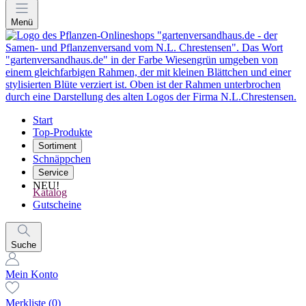
Menü
Start
Top-Produkte
Sortiment
Schnäppchen
Service
NEU!
Katalog
Gutscheine
Suche
Mein Konto
Merkliste
(0)