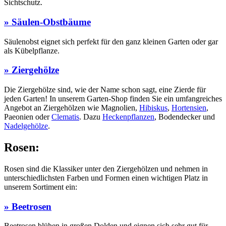
Sichtschutz.
» Säulen-Obstbäume
Säulenobst eignet sich perfekt für den ganz kleinen Garten oder gar
als Kübelpflanze.
» Ziergehölze
Die Ziergehölze sind, wie der Name schon sagt, eine Zierde für
jeden Garten! In unserem Garten-Shop finden Sie ein umfangreiches
Angebot an Ziergehölzen wie Magnolien,
Hibiskus
,
Hortensien
,
Paeonien oder
Clematis
. Dazu
Heckenpflanzen
, Bodendecker und
Nadelgehölze
.
Rosen:
Rosen sind die Klassiker unter den Ziergehölzen und nehmen in
unterschiedlichsten Farben und Formen einen wichtigen Platz in
unserem Sortiment ein:
» Beetrosen
Beetrosen blühen in großen Dolden und eignen sich sehr gut für