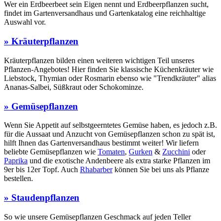
Wer ein Erdbeerbeet sein Eigen nennt und Erdbeerpflanzen sucht,
findet im Gartenversandhaus und Gartenkatalog eine reichhaltige
Auswahl vor.
» Kräuterpflanzen
Kräuterpflanzen bilden einen weiteren wichtigen Teil unseres
Pflanzen-Angebotes! Hier finden Sie klassische Küchenkräuter wie
Liebstock, Thymian oder Rosmarin ebenso wie "Trendkräuter" alias
Ananas-Salbei, Süßkraut oder Schokominze.
» Gemüsepflanzen
Wenn Sie Appetit auf selbstgeerntetes Gemüse haben, es jedoch z.B.
für die Aussaat und Anzucht von Gemüsepflanzen schon zu spät ist,
hilft Ihnen das Gartenversandhaus bestimmt weiter! Wir liefern
beliebte Gemüsepflanzen wie
Tomaten
,
Gurken
&
Zucchini
oder
Paprika
und die exotische Andenbeere als extra starke Pflanzen im
9er bis 12er Topf. Auch
Rhabarber
können Sie bei uns als Pflanze
bestellen.
» Staudenpflanzen
So wie unsere Gemüsepflanzen Geschmack auf jeden Teller