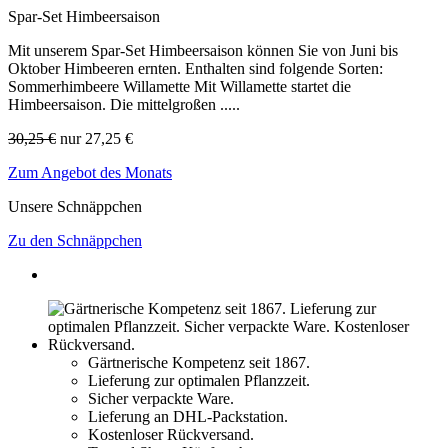
Lorbeerrose Peppermint
Spar-Set Himbeersaison
28,99 €
ANGEBOT
Mit unserem Spar-Set Himbeersaison können Sie von Juni bis
Oktober Himbeeren ernten. Enthalten sind folgende Sorten:
Sommerhimbeere Willamette Mit Willamette startet die
Himbeersaison. Die mittelgroßen .....
Saatschalen - Herbst- und ...
15,49 €
30,25 €
nur
27,25 €
Zum Angebot des Monats
ANGEBOT
NEU
Unsere Schnäppchen
ANGEBOT
Zu den Schnäppchen
Tulpe-Narzissen Sunshine Mixtu ...
9,99 €
ANGEBOT
Sternkugel-Lauch
3,47 €
ANGEBOT
Gefüllte Narzisse Candy Prince ...
4,96 €
Gärtnerische Kompetenz seit 1867.
Lieferung zur optimalen Pflanzzeit.
Weiß-Roter Tulpenmix
Sicher verpackte Ware.
ANGEBOT
NEU
4,97 €
Lieferung an DHL-Packstation.
Kostenloser Rückversand.