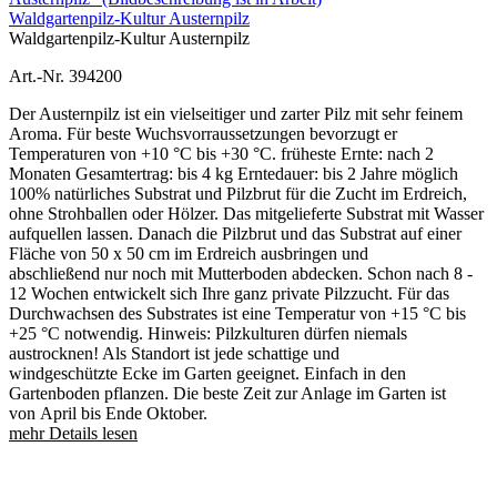
Waldgartenpilz-Kultur Austernpilz
Waldgartenpilz-Kultur Austernpilz
Art.-Nr. 394200
Der Austernpilz ist ein vielseitiger und zarter Pilz mit sehr feinem
Aroma. Für beste Wuchsvorraussetzungen bevorzugt er
Temperaturen von +10 °C bis +30 °C. früheste Ernte: nach 2
Monaten Gesamtertrag: bis 4 kg Erntedauer: bis 2 Jahre möglich
100% natürliches Substrat und Pilzbrut für die Zucht im Erdreich,
ohne Strohballen oder Hölzer. Das mitgelieferte Substrat mit Wasser
aufquellen lassen. Danach die Pilzbrut und das Substrat auf einer
Fläche von 50 x 50 cm im Erdreich ausbringen und
abschließend nur noch mit Mutterboden abdecken. Schon nach 8 -
12 Wochen entwickelt sich Ihre ganz private Pilzzucht. Für das
Durchwachsen des Substrates ist eine Temperatur von +15 °C bis
+25 °C notwendig. Hinweis: Pilzkulturen dürfen niemals
austrocknen! Als Standort ist jede schattige und
windgeschützte Ecke im Garten geeignet. Einfach in den
Gartenboden pflanzen. Die beste Zeit zur Anlage im Garten ist
von April bis Ende Oktober.
mehr Details lesen