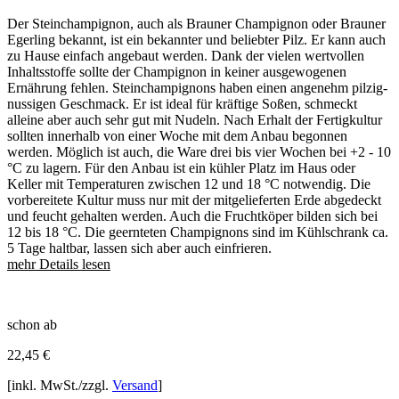
Der Steinchampignon, auch als Brauner Champignon oder Brauner
Egerling bekannt, ist ein bekannter und beliebter Pilz. Er kann auch
zu Hause einfach angebaut werden. Dank der vielen wertvollen
Inhaltsstoffe sollte der Champignon in keiner ausgewogenen
Ernährung fehlen. Steinchampignons haben einen angenehm pilzig-
nussigen Geschmack. Er ist ideal für kräftige Soßen, schmeckt
alleine aber auch sehr gut mit Nudeln. Nach Erhalt der Fertigkultur
sollten innerhalb von einer Woche mit dem Anbau begonnen
werden. Möglich ist auch, die Ware drei bis vier Wochen bei +2 - 10
°C zu lagern. Für den Anbau ist ein kühler Platz im Haus oder
Keller mit Temperaturen zwischen 12 und 18 °C notwendig. Die
vorbereitete Kultur muss nur mit der mitgelieferten Erde abgedeckt
und feucht gehalten werden. Auch die Fruchtköper bilden sich bei
12 bis 18 °C. Die geernteten Champignons sind im Kühlschrank ca.
5 Tage haltbar, lassen sich aber auch einfrieren.
mehr Details lesen
schon ab
22,45
€
[inkl. MwSt./zzgl.
Versand
]