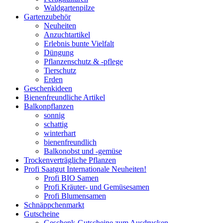
Waldgartenpilze
Gartenzubehör
Neuheiten
Anzuchtartikel
Erlebnis bunte Vielfalt
Düngung
Pflanzenschutz & -pflege
Tierschutz
Erden
Geschenkideen
Bienenfreundliche Artikel
Balkonpflanzen
sonnig
schattig
winterhart
bienenfreundlich
Balkonobst und -gemüse
Trockenverträgliche Pflanzen
Profi Saatgut Internationale Neuheiten!
Profi BIO Samen
Profi Kräuter- und Gemüsesamen
Profi Blumensamen
Schnäppchenmarkt
Gutscheine
Geschenk-Gutscheine zum Ausdrucken