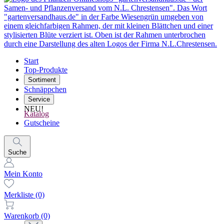
Start
Top-Produkte
Sortiment
Schnäppchen
Service
NEU!
Katalog
Gutscheine
Suche
Mein Konto
Merkliste
(0)
Warenkorb
(0)