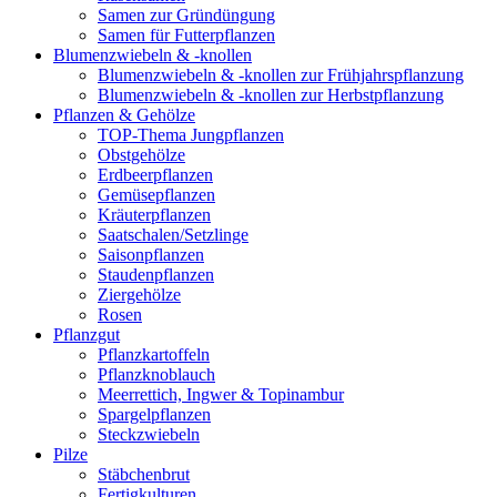
Samen zur Gründüngung
Samen für Futterpflanzen
Blumenzwiebeln & -knollen
Blumenzwiebeln & -knollen zur Frühjahrspflanzung
Blumenzwiebeln & -knollen zur Herbstpflanzung
Pflanzen & Gehölze
TOP-Thema Jungpflanzen
Obstgehölze
Erdbeerpflanzen
Gemüsepflanzen
Kräuterpflanzen
Saatschalen/Setzlinge
Saisonpflanzen
Staudenpflanzen
Ziergehölze
Rosen
Pflanzgut
Pflanzkartoffeln
Pflanzknoblauch
Meerrettich, Ingwer & Topinambur
Spargelpflanzen
Steckzwiebeln
Pilze
Stäbchenbrut
Fertigkulturen