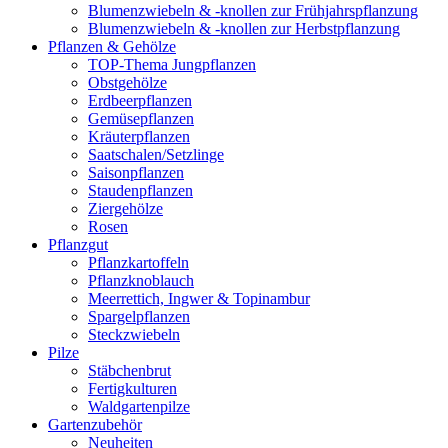
Blumenzwiebeln & -knollen zur Frühjahrspflanzung
Blumenzwiebeln & -knollen zur Herbstpflanzung
Pflanzen & Gehölze
TOP-Thema Jungpflanzen
Obstgehölze
Erdbeerpflanzen
Gemüsepflanzen
Kräuterpflanzen
Saatschalen/Setzlinge
Saisonpflanzen
Staudenpflanzen
Ziergehölze
Rosen
Pflanzgut
Pflanzkartoffeln
Pflanzknoblauch
Meerrettich, Ingwer & Topinambur
Spargelpflanzen
Steckzwiebeln
Pilze
Stäbchenbrut
Fertigkulturen
Waldgartenpilze
Gartenzubehör
Neuheiten