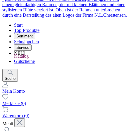
Start
Top-Produkte
Sortiment
Schnäppchen
Service
NEU!
Katalog
Gutscheine
Suche
Mein Konto
Merkliste
(0)
Warenkorb
(0)
Menü