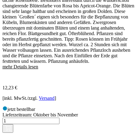
dichte Rosenbeete. Besonders interessant durch die wunderschön
changierende Blütenfarbe von Rosa bis Apricot-Orange. Die Blüten
sind sehr lange haltbar und erscheinen in großen Dolden. Diese
kleinen `Großen´ eignen sich besonders für die Bepflanzung von
Kübeln, Blumenkästen und anderen Gefäßen. Zwergrosen
überzeugen mit dominaten Blüten und einem lang anhaltenden,
reichen Flor. Blattgesundheit gut. Öfterblühend. Pflanzen sind
bereits pflanzfertig geschnitten. Tipp: Rosen können im Frühjahr
oder im Herbst gepflanzt werden. Wurzel ca. 2 Stunden sich mit
Wasser vollsaugen lassen. Ein ausreichendes Pflanzloch ausheben
und die Pflanze einsetzen. Nach den Einfüllen der Erde gut
festtreten und wässern. Pflanzung anhäufeln.
mehr Details lesen
12,23
€
[inkl. MwSt./zzgl.
Versand
]
jetzt bestellbar
Lieferzeitraum:
Oktober bis November