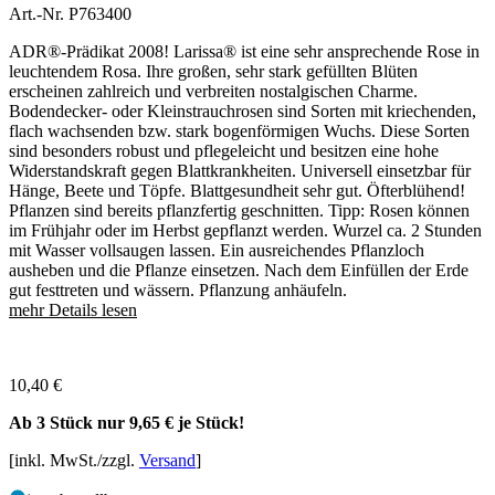
Art.-Nr. P763400
ADR®-Prädikat 2008! Larissa® ist eine sehr ansprechende Rose in
leuchtendem Rosa. Ihre großen, sehr stark gefüllten Blüten
erscheinen zahlreich und verbreiten nostalgischen Charme.
Bodendecker- oder Kleinstrauchrosen sind Sorten mit kriechenden,
flach wachsenden bzw. stark bogenförmigen Wuchs. Diese Sorten
sind besonders robust und pflegeleicht und besitzen eine hohe
Widerstandskraft gegen Blattkrankheiten. Universell einsetzbar für
Hänge, Beete und Töpfe. Blattgesundheit sehr gut. Öfterblühend!
Pflanzen sind bereits pflanzfertig geschnitten. Tipp: Rosen können
im Frühjahr oder im Herbst gepflanzt werden. Wurzel ca. 2 Stunden
mit Wasser vollsaugen lassen. Ein ausreichendes Pflanzloch
ausheben und die Pflanze einsetzen. Nach dem Einfüllen der Erde
gut festtreten und wässern. Pflanzung anhäufeln.
mehr Details lesen
10,40
€
Ab 3 Stück nur
9,65 €
je Stück!
[inkl. MwSt./zzgl.
Versand
]