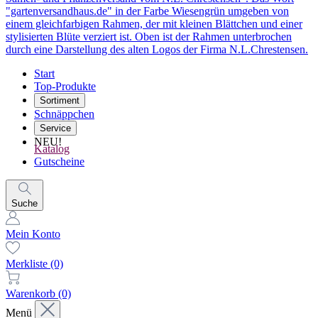
Start
Top-Produkte
Sortiment
Schnäppchen
Service
NEU!
Katalog
Gutscheine
Suche
Mein Konto
Merkliste
(0)
Warenkorb
(0)
Menü