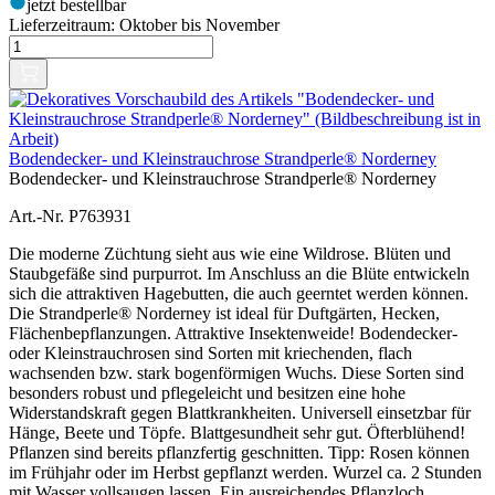
jetzt bestellbar
Lieferzeitraum:
Oktober bis November
Bodendecker- und Kleinstrauchrose Strandperle® Norderney
Bodendecker- und Kleinstrauchrose Strandperle® Norderney
Art.-Nr. P763931
Die moderne Züchtung sieht aus wie eine Wildrose. Blüten und
Staubgefäße sind purpurrot. Im Anschluss an die Blüte entwickeln
sich die attraktiven Hagebutten, die auch geerntet werden können.
Die Strandperle® Norderney ist ideal für Duftgärten, Hecken,
Flächenbepflanzungen. Attraktive Insektenweide! Bodendecker-
oder Kleinstrauchrosen sind Sorten mit kriechenden, flach
wachsenden bzw. stark bogenförmigen Wuchs. Diese Sorten sind
besonders robust und pflegeleicht und besitzen eine hohe
Widerstandskraft gegen Blattkrankheiten. Universell einsetzbar für
Hänge, Beete und Töpfe. Blattgesundheit sehr gut. Öfterblühend!
Pflanzen sind bereits pflanzfertig geschnitten. Tipp: Rosen können
im Frühjahr oder im Herbst gepflanzt werden. Wurzel ca. 2 Stunden
mit Wasser vollsaugen lassen. Ein ausreichendes Pflanzloch