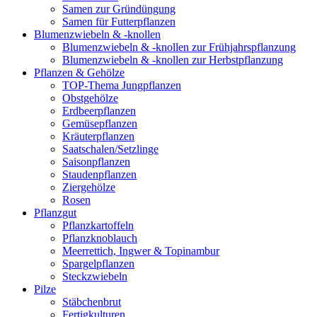
Samen zur Gründüngung
Samen für Futterpflanzen
Blumenzwiebeln & -knollen
Blumenzwiebeln & -knollen zur Frühjahrspflanzung
Blumenzwiebeln & -knollen zur Herbstpflanzung
Pflanzen & Gehölze
TOP-Thema Jungpflanzen
Obstgehölze
Erdbeerpflanzen
Gemüsepflanzen
Kräuterpflanzen
Saatschalen/Setzlinge
Saisonpflanzen
Staudenpflanzen
Ziergehölze
Rosen
Pflanzgut
Pflanzkartoffeln
Pflanzknoblauch
Meerrettich, Ingwer & Topinambur
Spargelpflanzen
Steckzwiebeln
Pilze
Stäbchenbrut
Fertigkulturen