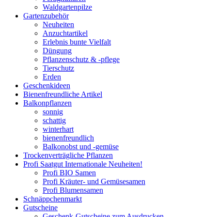
Waldgartenpilze
Gartenzubehör
Neuheiten
Anzuchtartikel
Erlebnis bunte Vielfalt
Düngung
Pflanzenschutz & -pflege
Tierschutz
Erden
Geschenkideen
Bienenfreundliche Artikel
Balkonpflanzen
sonnig
schattig
winterhart
bienenfreundlich
Balkonobst und -gemüse
Trockenverträgliche Pflanzen
Profi Saatgut Internationale Neuheiten!
Profi BIO Samen
Profi Kräuter- und Gemüsesamen
Profi Blumensamen
Schnäppchenmarkt
Gutscheine
Geschenk-Gutscheine zum Ausdrucken