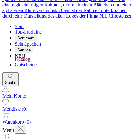
Start
Top-Produkte
Sortiment
Schnäppchen
Service
NEU!
Katalog
Gutscheine
Suche
Mein Konto
Merkliste
(0)
Warenkorb
(0)
Menü