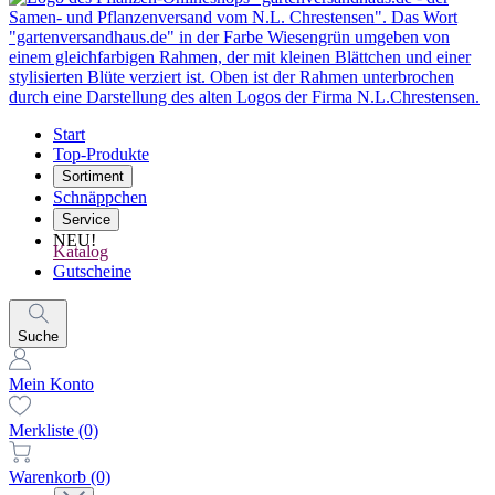
Start
Top-Produkte
Sortiment
Schnäppchen
Service
NEU!
Katalog
Gutscheine
Suche
Mein Konto
Merkliste
(0)
Warenkorb
(0)