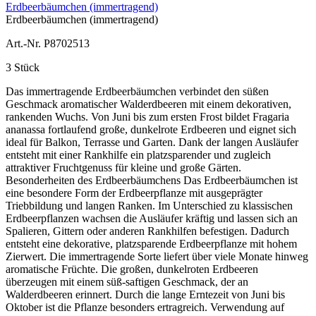
Erdbeerbäumchen (immertragend)
Erdbeerbäumchen (immertragend)
Art.-Nr. P8702513
3 Stück
Das immertragende Erdbeerbäumchen verbindet den süßen
Geschmack aromatischer Walderdbeeren mit einem dekorativen,
rankenden Wuchs. Von Juni bis zum ersten Frost bildet Fragaria
ananassa fortlaufend große, dunkelrote Erdbeeren und eignet sich
ideal für Balkon, Terrasse und Garten. Dank der langen Ausläufer
entsteht mit einer Rankhilfe ein platzsparender und zugleich
attraktiver Fruchtgenuss für kleine und große Gärten.
Besonderheiten des Erdbeerbäumchens Das Erdbeerbäumchen ist
eine besondere Form der Erdbeerpflanze mit ausgeprägter
Triebbildung und langen Ranken. Im Unterschied zu klassischen
Erdbeerpflanzen wachsen die Ausläufer kräftig und lassen sich an
Spalieren, Gittern oder anderen Rankhilfen befestigen. Dadurch
entsteht eine dekorative, platzsparende Erdbeerpflanze mit hohem
Zierwert. Die immertragende Sorte liefert über viele Monate hinweg
aromatische Früchte. Die großen, dunkelroten Erdbeeren
überzeugen mit einem süß-saftigen Geschmack, der an
Walderdbeeren erinnert. Durch die lange Erntezeit von Juni bis
Oktober ist die Pflanze besonders ertragreich. Verwendung auf