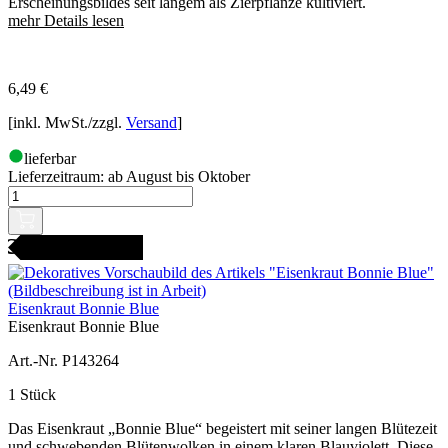
Erscheinungsbildes seit langem als Zierpflanze kultiviert.
mehr Details lesen
6,49
€
[inkl. MwSt./zzgl.
Versand
]
lieferbar
Lieferzeitraum:
ab August bis Oktober
icht bestellbar
Eisenkraut Bonnie Blue
Eisenkraut Bonnie Blue
Art.-Nr. P143264
1 Stück
Das Eisenkraut „Bonnie Blue“ begeistert mit seiner langen Blütezeit
und schwebenden Blütenwolken in einem klaren Blauviolett. Diese