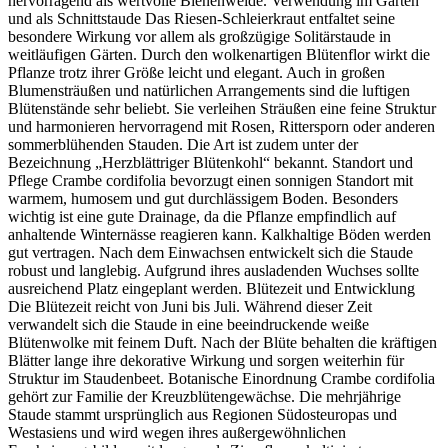
hervorragend als wertvolle Bienenweide. Verwendung im Garten
und als Schnittstaude Das Riesen-Schleierkraut entfaltet seine
besondere Wirkung vor allem als großzügige Solitärstaude in
weitläufigen Gärten. Durch den wolkenartigen Blütenflor wirkt die
Pflanze trotz ihrer Größe leicht und elegant. Auch in großen
Blumensträußen und natürlichen Arrangements sind die luftigen
Blütenstände sehr beliebt. Sie verleihen Sträußen eine feine Struktur
und harmonieren hervorragend mit Rosen, Rittersporn oder anderen
sommerblühenden Stauden. Die Art ist zudem unter der
Bezeichnung „Herzblättriger Blütenkohl“ bekannt. Standort und
Pflege Crambe cordifolia bevorzugt einen sonnigen Standort mit
warmem, humosem und gut durchlässigem Boden. Besonders
wichtig ist eine gute Drainage, da die Pflanze empfindlich auf
anhaltende Winternässe reagieren kann. Kalkhaltige Böden werden
gut vertragen. Nach dem Einwachsen entwickelt sich die Staude
robust und langlebig. Aufgrund ihres ausladenden Wuchses sollte
ausreichend Platz eingeplant werden. Blütezeit und Entwicklung
Die Blütezeit reicht von Juni bis Juli. Während dieser Zeit
verwandelt sich die Staude in eine beeindruckende weiße
Blütenwolke mit feinem Duft. Nach der Blüte behalten die kräftigen
Blätter lange ihre dekorative Wirkung und sorgen weiterhin für
Struktur im Staudenbeet. Botanische Einordnung Crambe cordifolia
gehört zur Familie der Kreuzblütengewächse. Die mehrjährige
Staude stammt ursprünglich aus Regionen Südosteuropas und
Westasiens und wird wegen ihres außergewöhnlichen