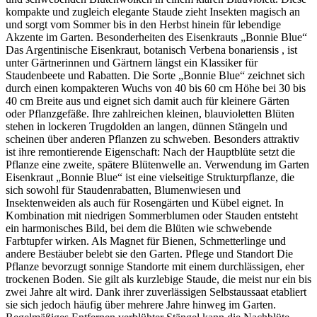
kompakte und zugleich elegante Staude zieht Insekten magisch an
und sorgt vom Sommer bis in den Herbst hinein für lebendige
Akzente im Garten. Besonderheiten des Eisenkrauts „Bonnie Blue“
Das Argentinische Eisenkraut, botanisch Verbena bonariensis , ist
unter Gärtnerinnen und Gärtnern längst ein Klassiker für
Staudenbeete und Rabatten. Die Sorte „Bonnie Blue“ zeichnet sich
durch einen kompakteren Wuchs von 40 bis 60 cm Höhe bei 30 bis
40 cm Breite aus und eignet sich damit auch für kleinere Gärten
oder Pflanzgefäße. Ihre zahlreichen kleinen, blauvioletten Blüten
stehen in lockeren Trugdolden an langen, dünnen Stängeln und
scheinen über anderen Pflanzen zu schweben. Besonders attraktiv
ist ihre remontierende Eigenschaft: Nach der Hauptblüte setzt die
Pflanze eine zweite, spätere Blütenwelle an. Verwendung im Garten
Eisenkraut „Bonnie Blue“ ist eine vielseitige Strukturpflanze, die
sich sowohl für Staudenrabatten, Blumenwiesen und
Insektenweiden als auch für Rosengärten und Kübel eignet. In
Kombination mit niedrigen Sommerblumen oder Stauden entsteht
ein harmonisches Bild, bei dem die Blüten wie schwebende
Farbtupfer wirken. Als Magnet für Bienen, Schmetterlinge und
andere Bestäuber belebt sie den Garten. Pflege und Standort Die
Pflanze bevorzugt sonnige Standorte mit einem durchlässigen, eher
trockenen Boden. Sie gilt als kurzlebige Staude, die meist nur ein bis
zwei Jahre alt wird. Dank ihrer zuverlässigen Selbstaussaat etabliert
sie sich jedoch häufig über mehrere Jahre hinweg im Garten.