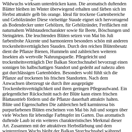
Wildwuchs wirksam unterdrücken kann. Die aromatisch duftenden
Blätter bleiben im Winter überwiegend erhalten und färben sich im
Herbst attraktiv gelb bis orange. Ideal für trockene Gartenbereiche
und Gehölzränder Diese vielseitige Staude eignet sich hervorragend
als Bodendecker unter Gehölzen, für Gehölzränder, Freiflächen mit
naturnahem Wildstaudencharakter sowie für Beete, Böschungen und
Steingärten. Die leuchtenden Blüten setzen von Mai bis Juli
farbenfrohe Akzente und harmonieren besonders schön mit anderen
trockenheitsverträglichen Stauden. Durch den reichen Blütenbesatz
dient die Pflanze Bienen, Hummeln und zahlreichen weiteren
Insekten als wertvolle Nahrungsquelle. Pflegeleicht und
trockenheitsverträglich Der Balkan Storchschnabel bevorzugt einen
sonnigen bis halbschattigen Standort und gedeiht auf nahezu allen
gut durchlässigen Gartenböden. Besonders wohl fühlt sich die
Pflanze auf trockenen bis frischen Standorten. Nach dem
Anwachsen überzeugt sie durch ihre ausgeprägte
Trockenheitsverträglichkeit und ihren geringen Pflegeaufwand. Ein
gelegentlicher Rückschnitt nach der Blüte kann einen frischen
Blattaustrieb fördern und die Pflanze dauerhaft attraktiv halten.
Blüte und Eigenschaften Die zahlreichen hell karminrosa bis
purpurfarbenen Blüten erscheinen von Mai bis Juli und sorgen über
viele Wochen für lebendige Farbtupfer im Garten. Das aromatisch
duftende Laub ist ein weiteres charakteristisches Merkmal dieser
Art. Zusammen mit der attraktiven Herbstfärbung und dem
wintergrünen Wuchs bleibt der Balkan Storchschnabel während