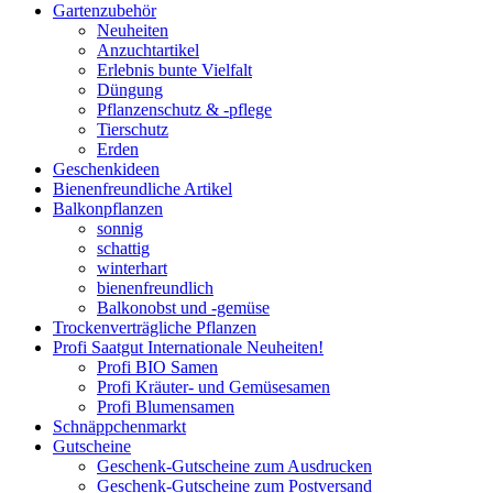
Gartenzubehör
Neuheiten
Anzuchtartikel
Erlebnis bunte Vielfalt
Düngung
Pflanzenschutz & -pflege
Tierschutz
Erden
Geschenkideen
Bienenfreundliche Artikel
Balkonpflanzen
sonnig
schattig
winterhart
bienenfreundlich
Balkonobst und -gemüse
Trockenverträgliche Pflanzen
Profi Saatgut Internationale Neuheiten!
Profi BIO Samen
Profi Kräuter- und Gemüsesamen
Profi Blumensamen
Schnäppchenmarkt
Gutscheine
Geschenk-Gutscheine zum Ausdrucken
Geschenk-Gutscheine zum Postversand