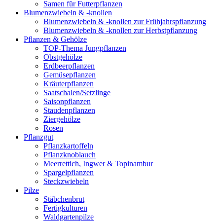
Samen für Futterpflanzen
Blumenzwiebeln & -knollen
Blumenzwiebeln & -knollen zur Frühjahrspflanzung
Blumenzwiebeln & -knollen zur Herbstpflanzung
Pflanzen & Gehölze
TOP-Thema Jungpflanzen
Obstgehölze
Erdbeerpflanzen
Gemüsepflanzen
Kräuterpflanzen
Saatschalen/Setzlinge
Saisonpflanzen
Staudenpflanzen
Ziergehölze
Rosen
Pflanzgut
Pflanzkartoffeln
Pflanzknoblauch
Meerrettich, Ingwer & Topinambur
Spargelpflanzen
Steckzwiebeln
Pilze
Stäbchenbrut
Fertigkulturen
Waldgartenpilze