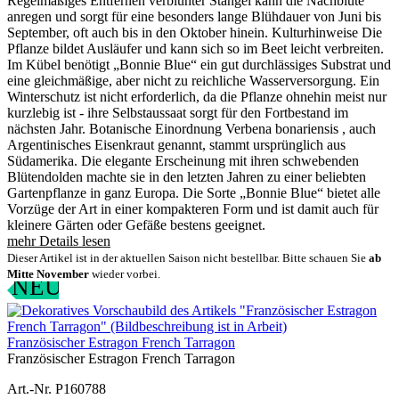
Regelmäßiges Entfernen verblühter Stängel kann die Nachblüte
anregen und sorgt für eine besonders lange Blühdauer von Juni bis
September, oft auch bis in den Oktober hinein. Kulturhinweise Die
Pflanze bildet Ausläufer und kann sich so im Beet leicht verbreiten.
Im Kübel benötigt „Bonnie Blue“ ein gut durchlässiges Substrat und
eine gleichmäßige, aber nicht zu reichliche Wasserversorgung. Ein
Winterschutz ist nicht erforderlich, da die Pflanze ohnehin meist nur
kurzlebig ist - ihre Selbstaussaat sorgt für den Fortbestand im
nächsten Jahr. Botanische Einordnung Verbena bonariensis , auch
Argentinisches Eisenkraut genannt, stammt ursprünglich aus
Südamerika. Die elegante Erscheinung mit ihren schwebenden
Blütendolden machte sie in den letzten Jahren zu einer beliebten
Gartenpflanze in ganz Europa. Die Sorte „Bonnie Blue“ bietet alle
Vorzüge der Art in einer kompakteren Form und ist damit auch für
kleinere Gärten oder Gefäße bestens geeignet.
mehr Details lesen
Dieser Artikel ist in der aktuellen Saison nicht bestellbar. Bitte schauen Sie
ab
Mitte November
wieder vorbei.
NEU
Französischer Estragon French Tarragon
Französischer Estragon French Tarragon
Art.-Nr. P160788