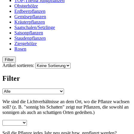
TOP-Thema Jungpflanzen
Obstgehölze
Obstgehölze
Erdbeerpflanzen
Gemüsepflanzen
Kräuterpflanzen
Erdbeerpflanzen
Saatschalen/Setzlinge
Saisonpflanzen
Staudenpflanzen
Gemüsepflanzen
Ziergehölze
Rosen
Kräuterpflanzen
Filter
Artikel sortieren:
Saatschalen/Setzlinge
Filter
Saisonpflanzen
Wie sind die Lichtverhältnisse an dem Ort, wo die Pflanze wachsen
Staudenpflanzen
soll? (z. B. "sonnig bis Schatten" zeigt nur Pflanzen, die sowohl an
sonnigen als auch an schattigen Orten gedeihen.)
Ziergehölze
Soll die Pflanze jedes Jahr neu gesät bzw. gepflanzt werden?