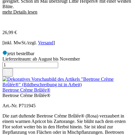
geeignet. Schon im Mai überzeugt Little Helpers® mit einer weißen
Blüte.
mehr Details lesen
26,99
€
[inkl. MwSt./zzgl.
Versand
]
jetzt bestellbar
Lieferzeitraum:
ab August bis November
Beetrose Crème Brûlée®
Beetrose Crème Brûlée®
Art.-Nr. P711945
Die zart duftende Beetrose Crème Brûlée® (Rosa) verzaubert in
einem warmen Apricot bis Zartorange. Sie blüht nach dem ersten
Flor sofort weiter bis in den Herbst hinein. Sie ist ideal zur
Bepflanzung von Flächen oder in Mischpflanzungen. Beetrosen