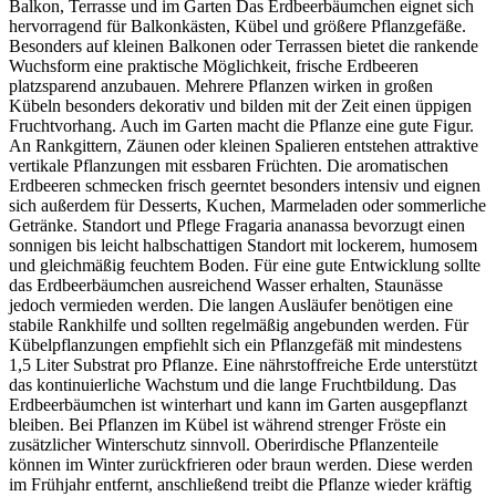
Balkon, Terrasse und im Garten Das Erdbeerbäumchen eignet sich
hervorragend für Balkonkästen, Kübel und größere Pflanzgefäße.
Besonders auf kleinen Balkonen oder Terrassen bietet die rankende
Wuchsform eine praktische Möglichkeit, frische Erdbeeren
platzsparend anzubauen. Mehrere Pflanzen wirken in großen
Kübeln besonders dekorativ und bilden mit der Zeit einen üppigen
Fruchtvorhang. Auch im Garten macht die Pflanze eine gute Figur.
An Rankgittern, Zäunen oder kleinen Spalieren entstehen attraktive
vertikale Pflanzungen mit essbaren Früchten. Die aromatischen
Erdbeeren schmecken frisch geerntet besonders intensiv und eignen
sich außerdem für Desserts, Kuchen, Marmeladen oder sommerliche
Getränke. Standort und Pflege Fragaria ananassa bevorzugt einen
sonnigen bis leicht halbschattigen Standort mit lockerem, humosem
und gleichmäßig feuchtem Boden. Für eine gute Entwicklung sollte
das Erdbeerbäumchen ausreichend Wasser erhalten, Staunässe
jedoch vermieden werden. Die langen Ausläufer benötigen eine
stabile Rankhilfe und sollten regelmäßig angebunden werden. Für
Kübelpflanzungen empfiehlt sich ein Pflanzgefäß mit mindestens
1,5 Liter Substrat pro Pflanze. Eine nährstoffreiche Erde unterstützt
das kontinuierliche Wachstum und die lange Fruchtbildung. Das
Erdbeerbäumchen ist winterhart und kann im Garten ausgepflanzt
bleiben. Bei Pflanzen im Kübel ist während strenger Fröste ein
zusätzlicher Winterschutz sinnvoll. Oberirdische Pflanzenteile
können im Winter zurückfrieren oder braun werden. Diese werden
im Frühjahr entfernt, anschließend treibt die Pflanze wieder kräftig