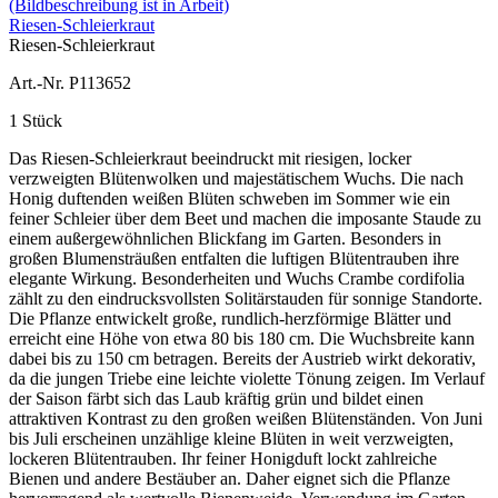
Riesen-Schleierkraut
Riesen-Schleierkraut
Art.-Nr. P113652
1 Stück
Das Riesen-Schleierkraut beeindruckt mit riesigen, locker
verzweigten Blütenwolken und majestätischem Wuchs. Die nach
Honig duftenden weißen Blüten schweben im Sommer wie ein
feiner Schleier über dem Beet und machen die imposante Staude zu
einem außergewöhnlichen Blickfang im Garten. Besonders in
großen Blumensträußen entfalten die luftigen Blütentrauben ihre
elegante Wirkung. Besonderheiten und Wuchs Crambe cordifolia
zählt zu den eindrucksvollsten Solitärstauden für sonnige Standorte.
Die Pflanze entwickelt große, rundlich-herzförmige Blätter und
erreicht eine Höhe von etwa 80 bis 180 cm. Die Wuchsbreite kann
dabei bis zu 150 cm betragen. Bereits der Austrieb wirkt dekorativ,
da die jungen Triebe eine leichte violette Tönung zeigen. Im Verlauf
der Saison färbt sich das Laub kräftig grün und bildet einen
attraktiven Kontrast zu den großen weißen Blütenständen. Von Juni
bis Juli erscheinen unzählige kleine Blüten in weit verzweigten,
lockeren Blütentrauben. Ihr feiner Honigduft lockt zahlreiche
Bienen und andere Bestäuber an. Daher eignet sich die Pflanze