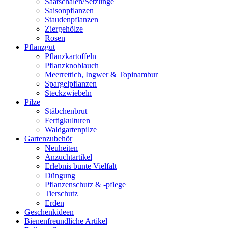
Saatschalen/Setzlinge
Saisonpflanzen
Staudenpflanzen
Ziergehölze
Rosen
Pflanzgut
Pflanzkartoffeln
Pflanzknoblauch
Meerrettich, Ingwer & Topinambur
Spargelpflanzen
Steckzwiebeln
Pilze
Stäbchenbrut
Fertigkulturen
Waldgartenpilze
Gartenzubehör
Neuheiten
Anzuchtartikel
Erlebnis bunte Vielfalt
Düngung
Pflanzenschutz & -pflege
Tierschutz
Erden
Geschenkideen
Bienenfreundliche Artikel