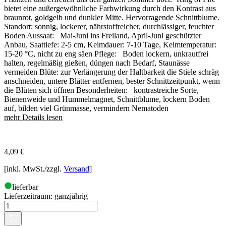
bietet eine außergewöhnliche Farbwirkung durch den Kontrast aus
braunrot, goldgelb und dunkler Mitte. Hervorragende Schnittblume.
Standort: sonnig, lockerer, nährstoffreicher, durchlässiger, feuchter
Boden Aussaat: Mai-Juni ins Freiland, April-Juni geschützter
Anbau, Saattiefe: 2-5 cm, Keimdauer: 7-10 Tage, Keimtemperatur:
15-20 °C, nicht zu eng säen Pflege: Boden lockern, unkrautfrei
halten, regelmäßig gießen, düngen nach Bedarf, Staunässe
vermeiden Blüte: zur Verlängerung der Haltbarkeit die Stiele schräg
anschneiden, untere Blätter entfernen, bester Schnittzeitpunkt, wenn
die Blüten sich öffnen Besonderheiten: kontrastreiche Sorte,
Bienenweide und Hummelmagnet, Schnittblume, lockern Boden
auf, bilden viel Grünmasse, vermindern Nematoden
mehr Details lesen
4,09
€
[inkl. MwSt./zzgl.
Versand
]
lieferbar
Lieferzeitraum:
ganzjährig