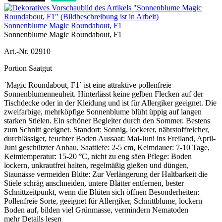
Sonnenblume Magic Roundabout, F1
Sonnenblume Magic Roundabout, F1
Art.-Nr. 02910
Portion Saatgut
´Magic Roundabout, F1´ ist eine attraktive pollenfreie
Sonnenblumenneuheit. Hinterlässt keine gelben Flecken auf der
Tischdecke oder in der Kleidung und ist für Allergiker geeignet. Die
zweifarbige, mehrköpfige Sonnenblume blüht üppig auf langen
starken Stielen. Ein schöner Begleiter durch den Sommer. Bestens
zum Schnitt geeignet. Standort: Sonnig, lockerer, nährstoffreicher,
durchlässiger, feuchter Boden Aussaat: Mai-Juni ins Freiland, April-
Juni geschützter Anbau, Saattiefe: 2-5 cm, Keimdauer: 7-10 Tage,
Keimtemperatur: 15-20 °C, nicht zu eng säen Pflege: Boden
lockern, unkrautfrei halten, regelmäßig gießen und düngen,
Staunässe vermeiden Blüte: Zur Verlängerung der Haltbarkeit die
Stiele schräg anschneiden, untere Blätter entfernen, bester
Schnittzeitpunkt, wenn die Blüten sich öffnen Besonderheiten:
Pollenfreie Sorte, geeignet für Allergiker, Schnittblume, lockern
Boden auf, bilden viel Grünmasse, vermindern Nematoden
mehr Details lesen