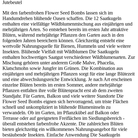
Jutebeutel
Mit den farbenfrohen Flower Seed Bombs lassen sich im
Handumdrehen blühende Oasen schaffen. Die 12 Saatkugeln
enthalten eine vielfältige Wildblumenmischung aus einjährigen und
mehrjährigen Arten. So entstehen bereits im ersten Jahr attraktive
Blüten, während mehrjährige Pflanzen den Garten auch in den
folgenden Jahren bereichern können. Gleichzeitig entsteht eine
wertvolle Nahrungsquelle für Bienen, Hummeln und viele weitere
Insekten. Blühende Vielfalt mit Wildblumen Die Saatkugeln
enthalten hochwertiges Saatgut verschiedener Wildblumenarten. Zur
Mischung gehören unter anderem Große Malve, Phacelia,
Klatschmohn sowie Jungfer im Grünen. Die Kombination aus
einjährigen und mehrjährigen Pflanzen sorgt für eine lange Blütezeit
und eine abwechslungsreiche Entwicklung. Je nach Art erscheinen
einzelne Blüten bereits im ersten Sommer, andere mehrjährige
Pflanzen entfalten ihre volle Blütenpracht erst ab dem zweiten
Standjahr. Für Garten, Balkon und viele weitere Standorte Die
Flower Seed Bombs eignen sich hervorragend, um triste Flächen
schnell und unkompliziert in blühende Blumeninseln zu
verwandeln. Ob im Garten, im Pflanzkübel auf Balkon oder
Terrasse oder auf geeigneten Freiflächen im Siedlungsbereich -
überall entstehen farbenfrohe Akzente. Die zahlreichen Blüten
bieten gleichzeitig ein willkommenes Nahrungsangebot für viele
bestäubende Insekten. Einfache Anwendung Die Saatkugeln