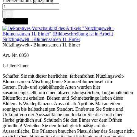
Lieferzeitraum:
ganzjährig
AMENFEST
Nützlingswelt - Blumensamen 1L Eimer
Nützlingswelt - Blumensamen 1L Eimer
Art.-Nr. 6050
1-Liter-Eimer
Schaffen Sie mit dieser herrlichen, farbenfrohen Nützlingswelt-
Blumensamen-Mischung bunte Sommerblumeninseln im
Garten. Früh- und spätblühende Arten wurden hier
zusammengestellt, um einen abwechslungsreichen, langanhaltenden
Blütenflor zu erhalten. Bienen und Schmetterlinge lieben diese
Blüten als Weidepflanzen. Aussaat: ab April bis Mai an einem
sonnigen bis halbschattigen Standort. Entfernen Sie Steine und
Unkraut von der Aussaatfläche und lockern Sie diese mit einer
Harke gründlich auf. Schütteln Sie den Eimer vor dem Öffnen
gründlich! Verteilen Sie den Inhalt gleichmäßig auf der
Aussaatfläche. Die Pflanzen brauchen Platz, daher das Saatgut nicht
zu dicht säen. Harken Sie das Saatgut leicht ein und sorgen Sie