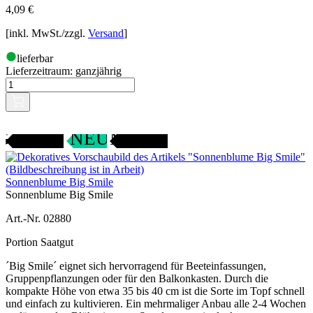
4,09
€
[inkl. MwSt./zzgl.
Versand
]
lieferbar
Lieferzeitraum:
ganzjährig
Gartenjahr
SAMENFEST
NEU
Sonnenblume Big Smile
Sonnenblume Big Smile
Art.-Nr. 02880
Portion Saatgut
´Big Smile´ eignet sich hervorragend für Beeteinfassungen,
Gruppenpflanzungen oder für den Balkonkasten. Durch die
kompakte Höhe von etwa 35 bis 40 cm ist die Sorte im Topf schnell
und einfach zu kultivieren. Ein mehrmaliger Anbau alle 2-4 Wochen