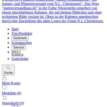
Start
Top-Produkte
Sortiment
Schnäppchen
Service
NEU!
Katalog
Gutscheine
Suche
Mein Konto
Merkliste
(0)
Warenkorb
(0)