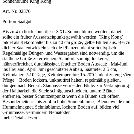
Sonnenblume King Kong
Art.-Nr. 02870
Portion Saatgut
Bis zu 4 m hoch kann diese XXL-Sonnenblume werden, dabei
sollte ein früher Aussaatzeitpunkt gewählt werden. ´King Kong´
bildet als Rekordhalter bis zu 40 cm große, gelbe Blüten aus. Bei zu
dichter Saat entwickeln sich die Pflanzen nicht sortentypisch.
Regelmäßige Dünger- und Wassergaben sind notwendig, um die
stattliche Größe zu erreichen. Standort: sonnig, lockerer,
nährstoffreicher, durchlässiger, feuchter Boden Aussaat: Mai-Juni
ins Freiland, April-Juni geschützter Anbau, Saattiefe: 2-5 cm,
Keimdauer: 7-10 Tage, Keimtemperatur: 15-20°C, nicht zu eng säen
Pflege: Boden lockern, unkrautfrei halten, regelmäßig gießen,
düngen nach Bedarf, Staunässe vermeiden Blüte: zur Verlängerung
der Haltbarkeit die Stiele schräg anschneiden, untere Blätter
entfernen, bester Schnittzeitpunkt wenn die Blüten sich öffnen
Besonderheiten: bis zu 4 m hohe Sonnenblume, Bienenweide und
Hummelmagnet, Schnittblume, lockern Boden auf, bilden viel
Grünmasse, vermindern Nematoden
mehr Details lesen