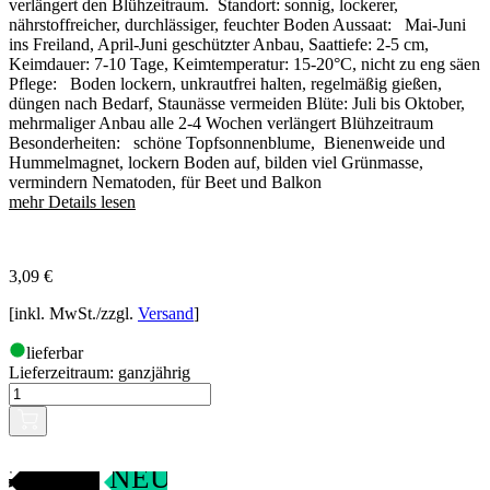
verlängert den Blühzeitraum. Standort: sonnig, lockerer,
nährstoffreicher, durchlässiger, feuchter Boden Aussaat: Mai-Juni
ins Freiland, April-Juni geschützter Anbau, Saattiefe: 2-5 cm,
Keimdauer: 7-10 Tage, Keimtemperatur: 15-20°C, nicht zu eng säen
Pflege: Boden lockern, unkrautfrei halten, regelmäßig gießen,
düngen nach Bedarf, Staunässe vermeiden Blüte: Juli bis Oktober,
mehrmaliger Anbau alle 2-4 Wochen verlängert Blühzeitraum
Besonderheiten: schöne Topfsonnenblume, Bienenweide und
Hummelmagnet, lockern Boden auf, bilden viel Grünmasse,
vermindern Nematoden, für Beet und Balkon
mehr Details lesen
3,09
€
[inkl. MwSt./zzgl.
Versand
]
lieferbar
Lieferzeitraum:
ganzjährig
Gartenjahr
NEU