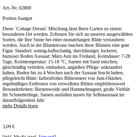
Art.-Nr. 02800
Portion Saatgut
Diese `Cottage Dream´ Mischung lässt Ihren Garten zu einem
besonderen Ort werden. Erfreuen Sie sich an unseren ausgewählten
Sorten, die Ihre Sinne bei einer monatelangen Blüte verzaubern
werden. Auch in der Blumenvase machen diese Blumen eine gute
Figur. Standort: sonnig-halbschattig, durchlässiger, lockerer,
humoser Boden Aussaat: März-Juni ins Freiland, Keimdauer: 7-28
Tage, Keimtemperatur: 15-18 °C, Samen mit Sand mischen,
gleichmäßig verteilen, einharken, angießen Pflege: unkrautfrei
halten, Boden bis zu 4 Wochen nach der Aussaat feucht halten,
pflegeleicht Blüte: farbenfrohes Blütenmeer von Juni-Oktober,
regelmäßiges Entfernen von verwelkten Blüten empfehlenswert
Besonderheiten: Bienenweide und Hummelmagnet, große Vielfalt
für Schmetterlinge, Samen ausfallen lassen für Selbstaussaat im
darauffolgendem Jahr
mehr Details lesen
3,09
€
[inkl. MwSt./zzgl.
Versand
]