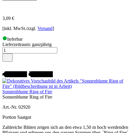
3,09
€
[inkl. MwSt./zzgl.
Versand
]
lieferbar
Lieferzeitraum:
ganzjährig
Gartenjahr
SAMENFEST
Sonnenblume Ring of Fire
Sonnenblume Ring of Fire
Art.-Nr. 02920
Portion Saatgut
Zahlreiche Blüten zeigen sich an den etwa 1,50 m hoch werdenden
Pflanzen und erfreuen uns den ganzen Sommer über. ´Ring of Fire´