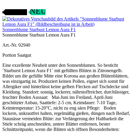
Gartenjahr
NEU
Sonnenblume Starbust Lemon Aura F1
Sonnenblume Starbust Lemon Aura F1
Art.-Nr. 02940
Portion Saatgut
Eine exzellente Neuheit unter den Sonnenblumen. So besticht
´Starburst Lemon Aura F1´ mit gefüllten Blüten in Zitronengelb.
Bildet um die gefüllte Mitte eine Korona aus großen Blütenblättern,
was einzigartig ist. Produziert keinen Pollen, eignet sich somit für
Allergiker und hinterlässt keine gelben Flecken auf Tischdecke und
Kleidung. Standort: sonnig, lockerer, nährstoffreicher, durchlässiger,
feuchter Boden Aussaat: Mai-Juni ins Freiland, April-Juni
geschützter Anbau, Saattiefe: 2-5 cm, Keimdauer: 7-10 Tage,
Keimtemperatur: 15-20°C, nicht zu eng säen Pflege: Boden
lockern, unkrautfrei halten, regelmäßig gießen, düngen nach Bedarf,
Staunässe vermeiden Blüte: zur Verlängerung der Haltbarkeit die
Stiele schräg anschneiden, untere Blätter entfernen, bester
Schnittzeitpunkt, wenn die Blüten sich öffnen Besonderheiten: