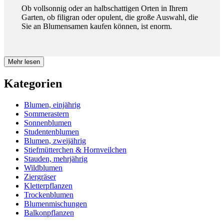
Ob vollsonnig oder an halbschattigen Orten in Ihrem
Garten, ob filigran oder opulent, die große Auswahl, die
Sie an Blumensamen kaufen können, ist enorm.
Mehr lesen
Kategorien
Blumen, einjährig
Blumen, einjährig
Sommerastern
Sommerastern
Sonnenblumen
Studentenblumen
Blumen, zweijährig
Sonnenblumen
Stiefmütterchen & Hornveilchen
Stauden, mehrjährig
Wildblumen
Studentenblumen
Ziergräser
Kletterpflanzen
Trockenblumen
Blumen, zweijährig
Blumenmischungen
Balkonpflanzen