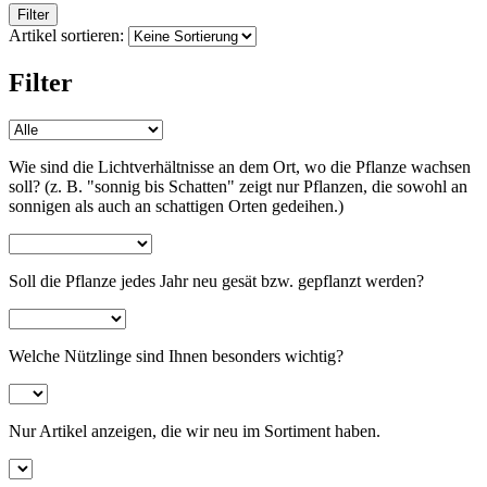
Stiefmütterchen & Hornveilchen
Filter
Artikel sortieren:
Stauden, mehrjährig
Filter
Wildblumen
Wie sind die Lichtverhältnisse an dem Ort, wo die Pflanze wachsen
Ziergräser
soll? (z. B. "sonnig bis Schatten" zeigt nur Pflanzen, die sowohl an
sonnigen als auch an schattigen Orten gedeihen.)
Kletterpflanzen
Soll die Pflanze jedes Jahr neu gesät bzw. gepflanzt werden?
Trockenblumen
Blumenmischungen
Welche Nützlinge sind Ihnen besonders wichtig?
Balkonpflanzen
Nur Artikel anzeigen, die wir neu im Sortiment haben.