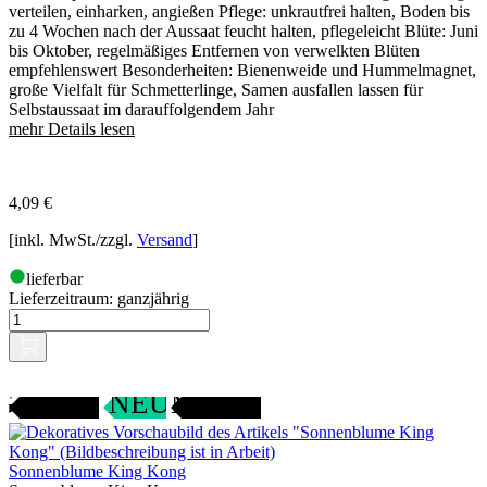
verteilen, einharken, angießen Pflege: unkrautfrei halten, Boden bis
zu 4 Wochen nach der Aussaat feucht halten, pflegeleicht Blüte: Juni
bis Oktober, regelmäßiges Entfernen von verwelkten Blüten
empfehlenswert Besonderheiten: Bienenweide und Hummelmagnet,
große Vielfalt für Schmetterlinge, Samen ausfallen lassen für
Selbstaussaat im darauffolgendem Jahr
mehr Details lesen
4,09
€
[inkl. MwSt./zzgl.
Versand
]
lieferbar
Lieferzeitraum:
ganzjährig
Gartenjahr
SAMENFEST
NEU
Sonnenblume King Kong