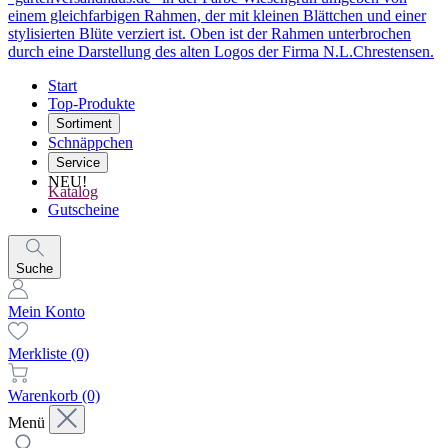
Start
Top-Produkte
Sortiment
Schnäppchen
Service
NEU!
Katalog
Gutscheine
Suche
Mein Konto
Merkliste
(0)
Warenkorb
(0)
Menü