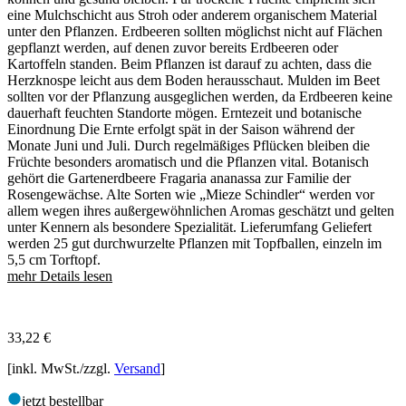
eine Mulchschicht aus Stroh oder anderem organischem Material
unter den Pflanzen. Erdbeeren sollten möglichst nicht auf Flächen
gepflanzt werden, auf denen zuvor bereits Erdbeeren oder
Kartoffeln standen. Beim Pflanzen ist darauf zu achten, dass die
Herzknospe leicht aus dem Boden herausschaut. Mulden im Beet
sollten vor der Pflanzung ausgeglichen werden, da Erdbeeren keine
dauerhaft feuchten Standorte mögen. Erntezeit und botanische
Einordnung Die Ernte erfolgt spät in der Saison während der
Monate Juni und Juli. Durch regelmäßiges Pflücken bleiben die
Früchte besonders aromatisch und die Pflanzen vital. Botanisch
gehört die Gartenerdbeere Fragaria ananassa zur Familie der
Rosengewächse. Alte Sorten wie „Mieze Schindler“ werden vor
allem wegen ihres außergewöhnlichen Aromas geschätzt und gelten
unter Kennern als besondere Spezialität. Lieferumfang Geliefert
werden 25 gut durchwurzelte Pflanzen mit Topfballen, einzeln im
5,5 cm Torftopf.
mehr Details lesen
33,22
€
[inkl. MwSt./zzgl.
Versand
]
jetzt bestellbar