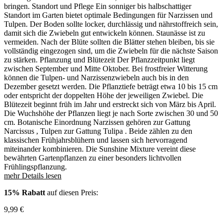
bringen. Standort und Pflege Ein sonniger bis halbschattiger
Standort im Garten bietet optimale Bedingungen für Narzissen und
Tulpen. Der Boden sollte locker, durchlässig und nährstoffreich sein,
damit sich die Zwiebeln gut entwickeln können. Staunässe ist zu
vermeiden. Nach der Blüte sollten die Blätter stehen bleiben, bis sie
vollständig eingezogen sind, um die Zwiebeln für die nächste Saison
zu stärken. Pflanzung und Blütezeit Der Pflanzzeitpunkt liegt
zwischen September und Mitte Oktober. Bei frostfreier Witterung
können die Tulpen- und Narzissenzwiebeln auch bis in den
Dezember gesetzt werden. Die Pflanztiefe beträgt etwa 10 bis 15 cm
oder entspricht der doppelten Höhe der jeweiligen Zwiebel. Die
Blütezeit beginnt früh im Jahr und erstreckt sich von März bis April.
Die Wuchshöhe der Pflanzen liegt je nach Sorte zwischen 30 und 50
cm. Botanische Einordnung Narzissen gehören zur Gattung
Narcissus , Tulpen zur Gattung Tulipa . Beide zählen zu den
klassischen Frühjahrsblühern und lassen sich hervorragend
miteinander kombinieren. Die Sunshine Mixture vereint diese
bewährten Gartenpflanzen zu einer besonders lichtvollen
Frühlingspflanzung.
mehr Details lesen
15% Rabatt
auf diesen Preis:
9,99
€