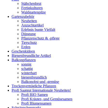
Stäbchenbrut
Fertigkulturen
Waldgartenpilze
Gartenzubehör
Neuheiten
Anzuchtartikel
Erlebnis bunte Vielfalt
Düngung
Pflanzenschutz & -pflege
Tierschutz
Erden
Geschenkideen
Bienenfreundliche Artikel
Balkonpflanzen
sonnig
schattig
winterhart
bienenfreundlich
Balkonobst und -gemüse
Trockenverträgliche Pflanzen
Profi Saatgut Internationale Neuheiten!
Profi BIO Samen
Profi Kräuter- und Gemüsesamen
Profi Blumensamen
Schnäppchenmarkt