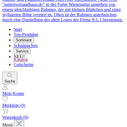
Start
Top-Produkte
Sortiment
Schnäppchen
Service
NEU!
Katalog
Gutscheine
Suche
Mein Konto
Merkliste
(0)
Warenkorb
(0)
Menü