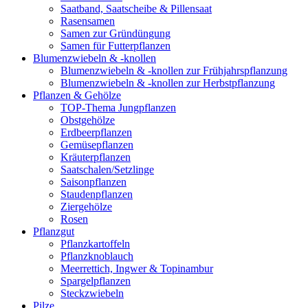
Saatband, Saatscheibe & Pillensaat
Rasensamen
Samen zur Gründüngung
Samen für Futterpflanzen
Blumenzwiebeln & -knollen
Blumenzwiebeln & -knollen zur Frühjahrspflanzung
Blumenzwiebeln & -knollen zur Herbstpflanzung
Pflanzen & Gehölze
TOP-Thema Jungpflanzen
Obstgehölze
Erdbeerpflanzen
Gemüsepflanzen
Kräuterpflanzen
Saatschalen/Setzlinge
Saisonpflanzen
Staudenpflanzen
Ziergehölze
Rosen
Pflanzgut
Pflanzkartoffeln
Pflanzknoblauch
Meerrettich, Ingwer & Topinambur
Spargelpflanzen
Steckzwiebeln
Pilze