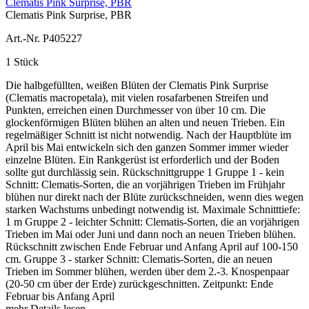
Clematis Pink Surprise, PBR
Clematis Pink Surprise, PBR
Art.-Nr. P405227
1 Stück
Die halbgefüllten, weißen Blüten der Clematis Pink Surprise
(Clematis macropetala), mit vielen rosafarbenen Streifen und
Punkten, erreichen einen Durchmesser von über 10 cm. Die
glockenförmigen Blüten blühen an alten und neuen Trieben. Ein
regelmäßiger Schnitt ist nicht notwendig. Nach der Hauptblüte im
April bis Mai entwickeln sich den ganzen Sommer immer wieder
einzelne Blüten. Ein Rankgerüst ist erforderlich und der Boden
sollte gut durchlässig sein. Rückschnittgruppe 1 Gruppe 1 - kein
Schnitt: Clematis-Sorten, die an vorjährigen Trieben im Frühjahr
blühen nur direkt nach der Blüte zurückschneiden, wenn dies wegen
starken Wachstums unbedingt notwendig ist. Maximale Schnitttiefe:
1 m Gruppe 2 - leichter Schnitt: Clematis-Sorten, die an vorjährigen
Trieben im Mai oder Juni und dann noch an neuen Trieben blühen.
Rückschnitt zwischen Ende Februar und Anfang April auf 100-150
cm. Gruppe 3 - starker Schnitt: Clematis-Sorten, die an neuen
Trieben im Sommer blühen, werden über dem 2.-3. Knospenpaar
(20-50 cm über der Erde) zurückgeschnitten. Zeitpunkt: Ende
Februar bis Anfang April
mehr Details lesen