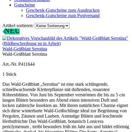
Gutscheine
Geschenk-Gutscheine zum Ausdrucken
Geschenk-Gutscheine zum Postversand
Artikel sortieren:
NEU
Wald-Geißblatt Serotina
Wald-Geißblatt Serotina
Art.-Nr. P411644
1 Stück
Das Wald-Geißblatt „Serotina“ ist eine stark schlingende,
schnellwachsende Kletterpflanze mit duftenden, rosaroten
Röhrenblüten. Von Juni bis September verströmen die bis zu 5 cm
langen Blüten besonders am Abend einen intensiven Duft und
locken zahlreiche Insekten an. Mit ihrem natürlichen Charme eignet
sich diese winterharte Wald-Geißschlinge ideal zur Begrünung von
Pergolen, Zäunen und Lauben. Anmutige Blüten und leuchtende
Herbstfrüchte Das Wald-Geißblatt, botanisch Lonicera
periclymenum , treibt besonders früh im Jahr aus und bildet eiförmig
elliptische, dunkel- bis blaugrüne Blätter. Die Sorte „Serotina“