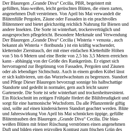
Der Blauregen „Grande Diva“ Cecilia, PBR, begeistert mit
gefüllten, blau-weißen, leicht gerüschten Blüten, die einen zarten,
angenehmen Duft verströmen. Von April bis Mai verwandelt die
Blütenfülle Pergolen, Zäune oder Fassaden in ein prachtvolles
Blütenmeer und bietet gleichzeitig reichlich Nahrung für Bienen und
andere Insekten. Die Sorte ist winterhart, trockenverträglich und
ausgesprochen pflegeleicht. Besondere Merkmale und Verwendung
Der Blauregen „Grande Diva“ Cecilia ( Wisteria × venusta , auch
bekannt als Wisteria × floribunda ) ist ein kräftig wachsender,
kletternder Zierstrauch, der mit einer einfachen Kletterhilfe Höhen
von 5 bis 6 Metern und eine Breite von 2,5 bis 3,5 Metern erreichen
kann - abhängig von der Größe des Rankgerüsts. Er eignet sich
hervorragend zur Begrünung von Fassaden, Pergolen und Zäunen
oder als lebendiger Sichtschutz. Auch in einem großen Kübel lässt
er sich kultivieren, um das Wurzelwachstum zu begrenzen. Standort
und Pflege Dieser Blauregen bevorzugt sonnige bis halbschattige
Standorte und gedeiht in normaler, gern auch leicht saurer
Gartenerde. Die Sorte ist sehr winterhart und trockenheitsresistent.
Ein Rückschnitt im zeitigen Frühjahr fördert die Blühfreudigkeit und
sorgt für eine harmonische Wuchsform. Da alle Pflanzenteile giftig
sind, sollte auf einen kindersicheren Standort geachtet werden. Blüte
und Jahreswirkung Von April bis Mai schmücken üppige, gefüllte
Blütentrauben den Blauregen „Grande Diva“ Cecilia. Die blau-
weißen Blüten mit feiner Rüschung verströmen einen angenehmen
Duft und bilden einen reizvollen Kontrast zum frischen Grün des