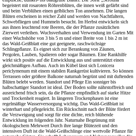
begeistert mit rosaroten Röhrenblüten, die innen weiß gefärbt sind
und beim Verblühen einen gelblichen Ton annehmen. Die langen
Blüten erscheinen in reicher Zahl und werden von Nachtfaltern,
Schwebfliegen und Hummeln besucht. Im Herbst entwickeln sich
aus ihnen leuchtend rote Beeren, die der Pflanze zusätzlichen
Zierwert verleihen. Wuchsverhalten und Verwendung im Garten Mit
einer Wuchshöhe von 3 bis 5 m und einer Breite von 1 bis 2 m ist
das Wald-Geißblatt eine gut geeignete, raschwüchsige
Schlingpflanze. Es eignet sich zur Berankung von Zäunen,
Pergolen, Lauben, Spalieren oder sogar Bäumen. Eine Rankhilfe
wirkt sich positiv auf die Entwicklung aus und unterstützt einen
gleichmäßigen Aufbau. Auch im Kübel lässt sich Lonicera
periclymenum mit einem stabilen Rankgerüst kultivieren. So können
Terrassen oder größere Balkone naturnah begrünt und mit duftenden
Blüten belebt werden. Standort und Pflege Ein sonniger bis
halbschattiger Standort ist ideal. Der Boden sollte nährstoffreich und
ausreichend frisch sein, da die Pflanze empfindlich auf starke Hitze
und Trockenheit reagiert. In längeren Trockenphasen ist eine
regelmäßige Wasserversorgung wichtig. Das Wald-Geißblatt ist
winterhart und pflegeleicht. Ein Rückschnitt nach der Blüte fördert
die Verzweigung und sorgt für eine dichte, reich blühende
Entwicklung im folgenden Jahr. Naturnahe Begrünung mit
ökologischem Mehrwert Durch ihre lange Blütezeit und den
intensiven Duft ist die Wald-Geißschlinge eine wertvolle Pflanze für