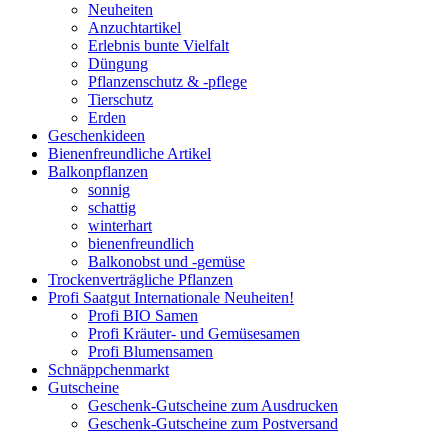
Neuheiten
Anzuchtartikel
Erlebnis bunte Vielfalt
Düngung
Pflanzenschutz & -pflege
Tierschutz
Erden
Geschenkideen
Bienenfreundliche Artikel
Balkonpflanzen
sonnig
schattig
winterhart
bienenfreundlich
Balkonobst und -gemüse
Trockenverträgliche Pflanzen
Profi Saatgut Internationale Neuheiten!
Profi BIO Samen
Profi Kräuter- und Gemüsesamen
Profi Blumensamen
Schnäppchenmarkt
Gutscheine
Geschenk-Gutscheine zum Ausdrucken
Geschenk-Gutscheine zum Postversand