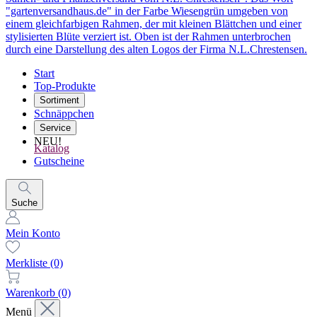
Start
Top-Produkte
Sortiment
Schnäppchen
Service
NEU!
Katalog
Gutscheine
Suche
Mein Konto
Merkliste
(0)
Warenkorb
(0)
Menü