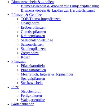
Blumenzwiebeln & -knollen
Blumenzwiebeln & -knollen zur Frühjahrspflanzung
Blumenzwiebeln & -knollen zur Herbstpflanzung
Pflanzen & Gehölze
TOP-Thema Jungpflanzen
Obstgehölze
Erdbeerpflanzen
Gemüsepflanzen
Kräuterpflanzen
Saatschalen/Setzlinge
Saisonpflanzen
Staudenpflanzen
Ziergehölze
Rosen
Pflanzgut
Pflanzkartoffeln
Pflanzknoblauch
Meerrettich, Ingwer & Topinambur
Spargelpflanzen
Steckzwiebeln
Pilze
Stäbchenbrut
Fertigkulturen
Waldgartenpilze
Gartenzubehör