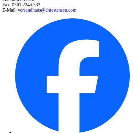
Hirschgeweihdahlie Show´n Tell ...
Fax: 0361 2245 333
E-Mail:
versandhaus@chrestensen.com
Schnittlauch Middleman - Saats ...
Mignondahlie Sun and Ice
Schmuckdahlie Pink Petticoat
Mignondahlie Impression Fabula ...