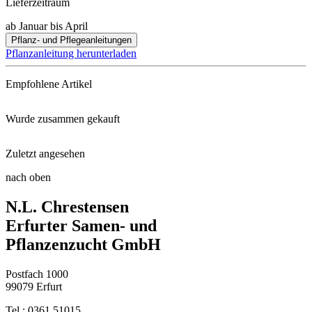
Lieferzeitraum
ab Januar bis April
Pflanz- und Pflegeanleitungen
Pflanzanleitung herunterladen
Empfohlene Artikel
Wurde zusammen gekauft
Blumenzwiebeldünger mit Wühlma ...
Zuletzt angesehen
Riesenschmuckdahlie Avignon
Gartenspaten
nach oben
Riesenschmuckdahlie Mystery Da ...
N.L. Chrestensen
Schmuckdahlie Tropical Sunset
Schaufel klein
Erfurter Samen- und
Pflanzenzucht GmbH
Riesenschmuckdahlie Bohemian S ...
Postfach 1000
Halskrausendahlie Pooh
99079 Erfurt
Tel.: 0361 51015