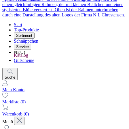
Start
Top-Produkte
Sortiment
Schnäppchen
Service
NEU!
Katalog
Gutscheine
Suche
Mein Konto
Merkliste
(0)
Warenkorb
(0)
Menü