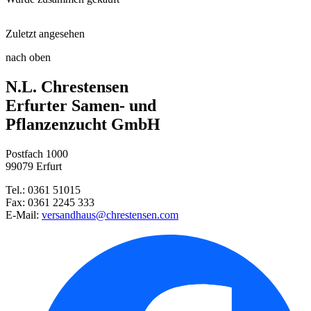
Blumenzwiebeldünger mit Wühlma ...
Zuletzt angesehen
Mignondahlie Sun and Ice
Gartenspaten
nach oben
Halskrausendahlie Pooh
N.L. Chrestensen
Mignondahlie Impression Fabula ...
Schaufel klein
Erfurter Samen- und
Pflanzenzucht GmbH
Türkenbundlilie
Postfach 1000
Indisches Blumenrohr Vanilla C ...
99079 Erfurt
Tel.: 0361 51015
Indisches Blumenrohr Lucifer
Fax: 0361 2245 333
E-Mail:
versandhaus@chrestensen.com
Riesenschmuckdahlie Avignon
Hirschgeweihdahlie Show´n Tell ...