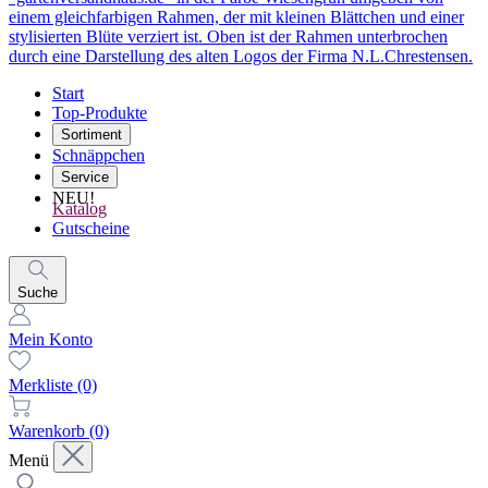
Start
Top-Produkte
Sortiment
Schnäppchen
Service
NEU!
Katalog
Gutscheine
Suche
Mein Konto
Merkliste
(0)
Warenkorb
(0)
Menü