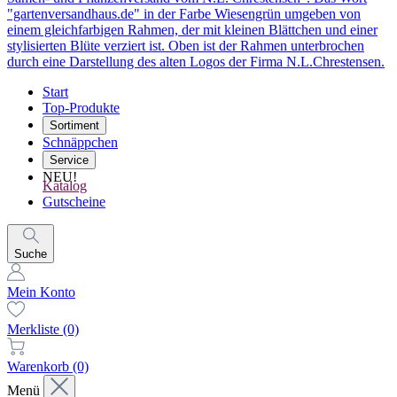
Start
Top-Produkte
Sortiment
Schnäppchen
Service
NEU!
Katalog
Gutscheine
Suche
Mein Konto
Merkliste
(0)
Warenkorb
(0)
Menü