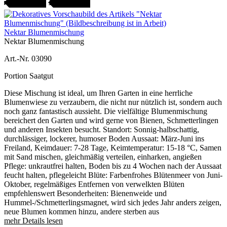
Gartenjahr
SAMENFEST
Nektar Blumenmischung
Nektar Blumenmischung
Art.-Nr. 03090
Portion Saatgut
Diese Mischung ist ideal, um Ihren Garten in eine herrliche
Blumenwiese zu verzaubern, die nicht nur nützlich ist, sondern auch
noch ganz fantastisch aussieht. Die vielfältige Blumenmischung
bereichert den Garten und wird gerne von Bienen, Schmetterlingen
und anderen Insekten besucht. Standort: Sonnig-halbschattig,
durchlässiger, lockerer, humoser Boden Aussaat: März-Juni ins
Freiland, Keimdauer: 7-28 Tage, Keimtemperatur: 15-18 °C, Samen
mit Sand mischen, gleichmäßig verteilen, einharken, angießen
Pflege: unkrautfrei halten, Boden bis zu 4 Wochen nach der Aussaat
feucht halten, pflegeleicht Blüte: Farbenfrohes Blütenmeer von Juni-
Oktober, regelmäßiges Entfernen von verwelkten Blüten
empfehlenswert Besonderheiten: Bienenweide und
Hummel-/Schmetterlingsmagnet, wird sich jedes Jahr anders zeigen,
neue Blumen kommen hinzu, andere sterben aus
mehr Details lesen