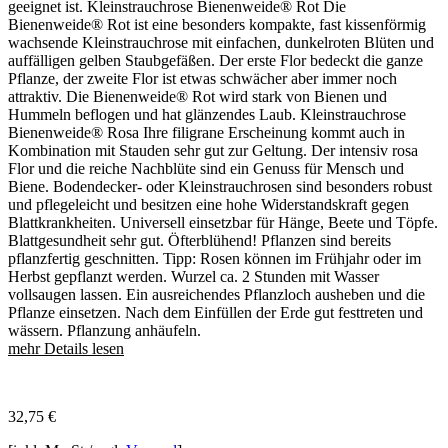
geeignet ist. Kleinstrauchrose Bienenweide® Rot Die
Bienenweide® Rot ist eine besonders kompakte, fast kissenförmig
wachsende Kleinstrauchrose mit einfachen, dunkelroten Blüten und
auffälligen gelben Staubgefäßen. Der erste Flor bedeckt die ganze
Pflanze, der zweite Flor ist etwas schwächer aber immer noch
attraktiv. Die Bienenweide® Rot wird stark von Bienen und
Hummeln beflogen und hat glänzendes Laub. Kleinstrauchrose
Bienenweide® Rosa Ihre filigrane Erscheinung kommt auch in
Kombination mit Stauden sehr gut zur Geltung. Der intensiv rosa
Flor und die reiche Nachblüte sind ein Genuss für Mensch und
Biene. Bodendecker- oder Kleinstrauchrosen sind besonders robust
und pflegeleicht und besitzen eine hohe Widerstandskraft gegen
Blattkrankheiten. Universell einsetzbar für Hänge, Beete und Töpfe.
Blattgesundheit sehr gut. Öfterblühend! Pflanzen sind bereits
pflanzfertig geschnitten. Tipp: Rosen können im Frühjahr oder im
Herbst gepflanzt werden. Wurzel ca. 2 Stunden mit Wasser
vollsaugen lassen. Ein ausreichendes Pflanzloch ausheben und die
Pflanze einsetzen. Nach dem Einfüllen der Erde gut festtreten und
wässern. Pflanzung anhäufeln.
mehr Details lesen
32,75
€