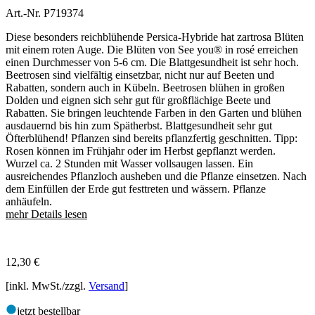
Art.-Nr. P719374
Diese besonders reichblühende Persica-Hybride hat zartrosa Blüten
mit einem roten Auge. Die Blüten von See you® in rosé erreichen
einen Durchmesser von 5-6 cm. Die Blattgesundheit ist sehr hoch.
Beetrosen sind vielfältig einsetzbar, nicht nur auf Beeten und
Rabatten, sondern auch in Kübeln. Beetrosen blühen in großen
Dolden und eignen sich sehr gut für großflächige Beete und
Rabatten. Sie bringen leuchtende Farben in den Garten und blühen
ausdauernd bis hin zum Spätherbst. Blattgesundheit sehr gut
Öfterblühend! Pflanzen sind bereits pflanzfertig geschnitten. Tipp:
Rosen können im Frühjahr oder im Herbst gepflanzt werden.
Wurzel ca. 2 Stunden mit Wasser vollsaugen lassen. Ein
ausreichendes Pflanzloch ausheben und die Pflanze einsetzen. Nach
dem Einfüllen der Erde gut festtreten und wässern. Pflanze
anhäufeln.
mehr Details lesen
12,30
€
[inkl. MwSt./zzgl.
Versand
]
jetzt bestellbar