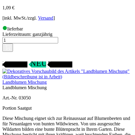
1,09
€
[inkl. MwSt./zzgl.
Versand
]
lieferbar
Lieferzeitraum:
ganzjährig
Gartenjahr
SAMENFEST
NEU
Landblumen Mischung
Landblumen Mischung
Art.-Nr. 03050
Portion Saatgut
Diese Mischung eignet sich zur Reinaussaat auf Blumenbeeten und
für Neuanlagen von bunten Wildwiesen. Von uns ausgesuchte
Wildarten bilden eine bunte Blütenpracht in Ihrem Garten. Diese
Mischung besticht mit ihren kräftigen, weit leuchtenden Farben, die