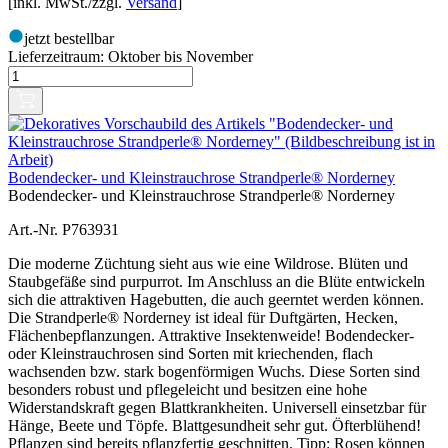
[inkl. MwSt./zzgl.
Versand
]
jetzt bestellbar
Lieferzeitraum:
Oktober bis November
Bodendecker- und Kleinstrauchrose Strandperle® Norderney
Bodendecker- und Kleinstrauchrose Strandperle® Norderney
Art.-Nr. P763931
Die moderne Züchtung sieht aus wie eine Wildrose. Blüten und
Staubgefäße sind purpurrot. Im Anschluss an die Blüte entwickeln
sich die attraktiven Hagebutten, die auch geerntet werden können.
Die Strandperle® Norderney ist ideal für Duftgärten, Hecken,
Flächenbepflanzungen. Attraktive Insektenweide! Bodendecker-
oder Kleinstrauchrosen sind Sorten mit kriechenden, flach
wachsenden bzw. stark bogenförmigen Wuchs. Diese Sorten sind
besonders robust und pflegeleicht und besitzen eine hohe
Widerstandskraft gegen Blattkrankheiten. Universell einsetzbar für
Hänge, Beete und Töpfe. Blattgesundheit sehr gut. Öfterblühend!
Pflanzen sind bereits pflanzfertig geschnitten. Tipp: Rosen können