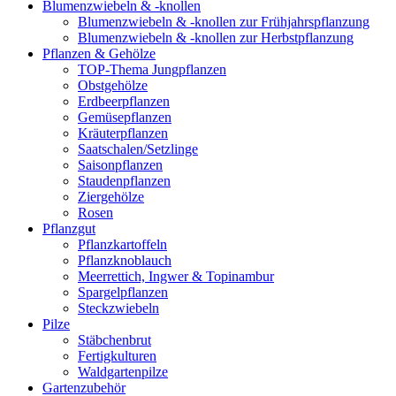
Blumenzwiebeln & -knollen
Blumenzwiebeln & -knollen zur Frühjahrspflanzung
Blumenzwiebeln & -knollen zur Herbstpflanzung
Pflanzen & Gehölze
TOP-Thema Jungpflanzen
Obstgehölze
Erdbeerpflanzen
Gemüsepflanzen
Kräuterpflanzen
Saatschalen/Setzlinge
Saisonpflanzen
Staudenpflanzen
Ziergehölze
Rosen
Pflanzgut
Pflanzkartoffeln
Pflanzknoblauch
Meerrettich, Ingwer & Topinambur
Spargelpflanzen
Steckzwiebeln
Pilze
Stäbchenbrut
Fertigkulturen
Waldgartenpilze
Gartenzubehör