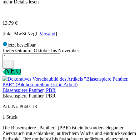
mehr Details lesen
13,79
€
[inkl. MwSt./zzgl.
Versand
]
jetzt bestellbar
Lieferzeitraum:
Oktober bis November
NEU
Blasenspiere Panther, PBR
Blasenspiere Panther, PBR
Art.-Nr. P660113
1 Stück
Die Blasenspiere „Panther“ (PBR) ist ein besonders eleganter
Zierstrauch mit schlankem, aufrechtem Wuchs und eindrucksvollem
Farbspiel. Ihre dunkelrot bis fast schwarz gefärbten, glänzenden