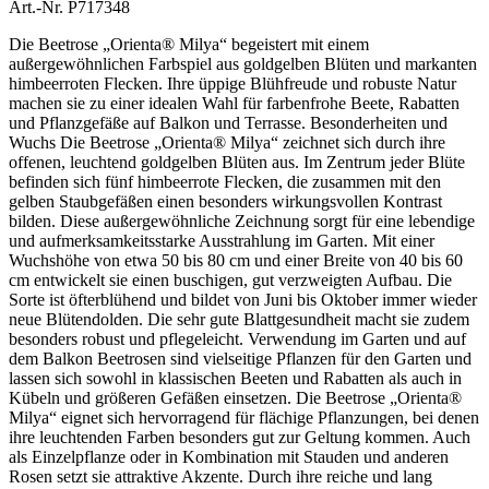
Art.-Nr. P717348
Die Beetrose „Orienta® Milya“ begeistert mit einem
außergewöhnlichen Farbspiel aus goldgelben Blüten und markanten
himbeerroten Flecken. Ihre üppige Blühfreude und robuste Natur
machen sie zu einer idealen Wahl für farbenfrohe Beete, Rabatten
und Pflanzgefäße auf Balkon und Terrasse. Besonderheiten und
Wuchs Die Beetrose „Orienta® Milya“ zeichnet sich durch ihre
offenen, leuchtend goldgelben Blüten aus. Im Zentrum jeder Blüte
befinden sich fünf himbeerrote Flecken, die zusammen mit den
gelben Staubgefäßen einen besonders wirkungsvollen Kontrast
bilden. Diese außergewöhnliche Zeichnung sorgt für eine lebendige
und aufmerksamkeitsstarke Ausstrahlung im Garten. Mit einer
Wuchshöhe von etwa 50 bis 80 cm und einer Breite von 40 bis 60
cm entwickelt sie einen buschigen, gut verzweigten Aufbau. Die
Sorte ist öfterblühend und bildet von Juni bis Oktober immer wieder
neue Blütendolden. Die sehr gute Blattgesundheit macht sie zudem
besonders robust und pflegeleicht. Verwendung im Garten und auf
dem Balkon Beetrosen sind vielseitige Pflanzen für den Garten und
lassen sich sowohl in klassischen Beeten und Rabatten als auch in
Kübeln und größeren Gefäßen einsetzen. Die Beetrose „Orienta®
Milya“ eignet sich hervorragend für flächige Pflanzungen, bei denen
ihre leuchtenden Farben besonders gut zur Geltung kommen. Auch
als Einzelpflanze oder in Kombination mit Stauden und anderen
Rosen setzt sie attraktive Akzente. Durch ihre reiche und lang