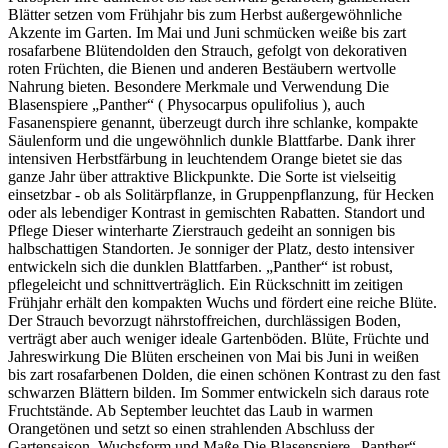
Blätter setzen vom Frühjahr bis zum Herbst außergewöhnliche
Akzente im Garten. Im Mai und Juni schmücken weiße bis zart
rosafarbene Blütendolden den Strauch, gefolgt von dekorativen
roten Früchten, die Bienen und anderen Bestäubern wertvolle
Nahrung bieten. Besondere Merkmale und Verwendung Die
Blasenspiere „Panther“ ( Physocarpus opulifolius ), auch
Fasanenspiere genannt, überzeugt durch ihre schlanke, kompakte
Säulenform und die ungewöhnlich dunkle Blattfarbe. Dank ihrer
intensiven Herbstfärbung in leuchtendem Orange bietet sie das
ganze Jahr über attraktive Blickpunkte. Die Sorte ist vielseitig
einsetzbar - ob als Solitärpflanze, in Gruppenpflanzung, für Hecken
oder als lebendiger Kontrast in gemischten Rabatten. Standort und
Pflege Dieser winterharte Zierstrauch gedeiht an sonnigen bis
halbschattigen Standorten. Je sonniger der Platz, desto intensiver
entwickeln sich die dunklen Blattfarben. „Panther“ ist robust,
pflegeleicht und schnittverträglich. Ein Rückschnitt im zeitigen
Frühjahr erhält den kompakten Wuchs und fördert eine reiche Blüte.
Der Strauch bevorzugt nährstoffreichen, durchlässigen Boden,
verträgt aber auch weniger ideale Gartenböden. Blüte, Früchte und
Jahreswirkung Die Blüten erscheinen von Mai bis Juni in weißen
bis zart rosafarbenen Dolden, die einen schönen Kontrast zu den fast
schwarzen Blättern bilden. Im Sommer entwickeln sich daraus rote
Fruchtstände. Ab September leuchtet das Laub in warmen
Orangetönen und setzt so einen strahlenden Abschluss der
Gartensaison. Wuchsform und Maße Die Blasenspiere „Panther“