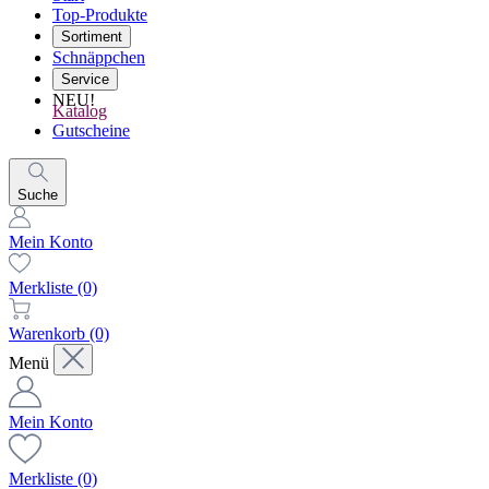
Top-Produkte
Sortiment
Schnäppchen
Service
NEU!
Katalog
Gutscheine
Suche
Mein Konto
Merkliste
(0)
Warenkorb
(0)
Menü
Mein Konto
Merkliste
(0)