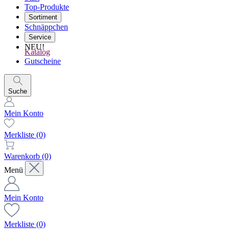
Top-Produkte
Sortiment
Schnäppchen
Service
NEU!
Katalog
Gutscheine
Suche
Mein Konto
Merkliste
(0)
Warenkorb
(0)
Menü
Mein Konto
Merkliste
(0)