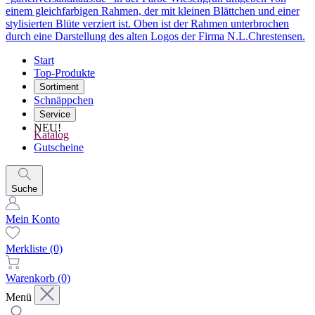
Start
Top-Produkte
Sortiment
Schnäppchen
Service
NEU!
Katalog
Gutscheine
Suche
Mein Konto
Merkliste
(0)
Warenkorb
(0)
Menü