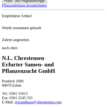
Pflanz- und Pflegeanleitungen
Pflanzanleitung herunterladen
Empfohlene Artikel
Wurde zusammen gekauft
Floragard® Bio-Erde Aromatisch ...
Zuletzt angesehen
Wandelröschen Evita® Magenta
ONE Universal-Dünger
nach oben
Petunie Surfinia® Trailing Blu ...
N.L. Chrestensen
Kunststofftöpfe
Erfurter Samen- und
Pflanzenzucht GmbH
Postfach 1000
99079 Erfurt
Tel.: 0361 51015
Fax: 0361 2245 333
E-Mail:
versandhaus@chrestensen.com