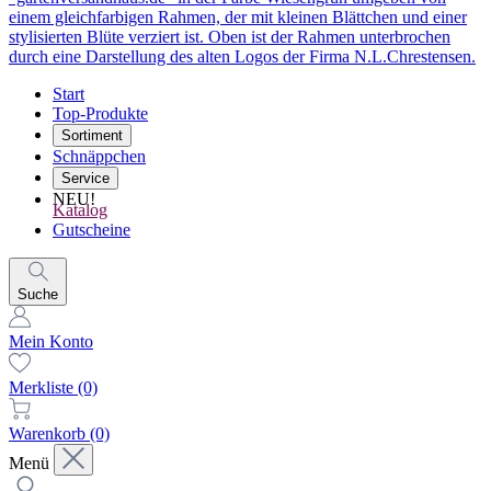
Start
Top-Produkte
Sortiment
Schnäppchen
Service
NEU!
Katalog
Gutscheine
Suche
Mein Konto
Merkliste
(0)
Warenkorb
(0)
Menü