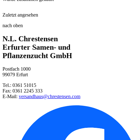
Neudorff® Azet® Rhododen ...
Zuletzt angesehen
Funkie Orange Marmelade
Floragard® Bio-Erde-Sauer!
nach oben
Heidelbeere Jorma
N.L. Chrestensen
Mannstreu Blue Jackpot
Gartenspaten
Erfurter Samen- und
Pflanzenzucht GmbH
Kiwi Ken´s Red
Postfach 1000
99079 Erfurt
Erdbeere Marieka mit Topfballe ...
Tel.: 0361 51015
Fax: 0361 2245 333
Heidelbeere Patriot
E-Mail:
versandhaus@chrestensen.com
Honigbeeren Spar-Set
Spar-Set Himbeersaison