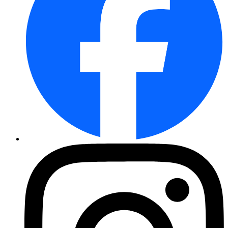
Stachelbeere Lumina® (Busch)
Erlenblättrige Felsenbirne Gre ...
Rhabarber Holsteiner Blut