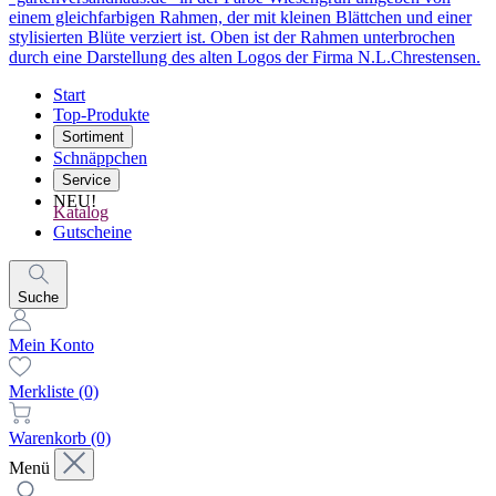
Start
Top-Produkte
Sortiment
Schnäppchen
Service
NEU!
Katalog
Gutscheine
Suche
Mein Konto
Merkliste
(0)
Warenkorb
(0)
Menü