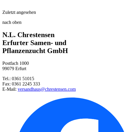
Rhododendrondünger
Zuletzt angesehen
Herbsthimbeere BLISSY® Autumn ...
Floragard® Bio-Erde-Sauer!
nach oben
Heidelbeere Patriot
N.L. Chrestensen
Herbsthimbeere Primeberry® Aut ...
Gartenschere, 20 cm
Erfurter Samen- und
Pflanzenzucht GmbH
Sommerhimbeere Rubaca®
Postfach 1000
Sommerhimbeere Willamette
99079 Erfurt
Tel.: 0361 51015
Heidelbeere Brazelberry BerryB ...
Fax: 0361 2245 333
E-Mail:
versandhaus@chrestensen.com
Stechpalme Dark Green®
Radies Cherry Belle
Arkansas-Brombeere Navaho®