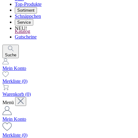
Top-Produkte
Sortiment
Schnäppchen
Service
NEU!
Katalog
Gutscheine
Suche
Mein Konto
Merkliste
(0)
Warenkorb
(0)
Menü
Mein Konto
Merkliste
(0)