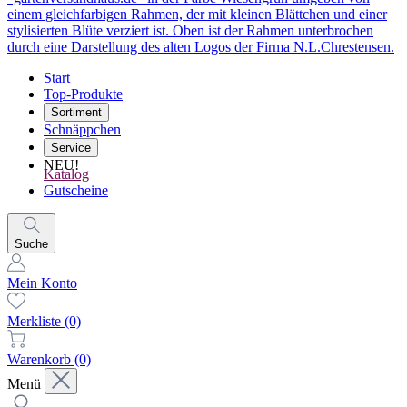
Start
Top-Produkte
Sortiment
Schnäppchen
Service
NEU!
Katalog
Gutscheine
Suche
Mein Konto
Merkliste
(0)
Warenkorb
(0)
Menü