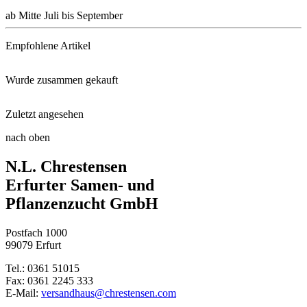
ab Mitte Juli bis September
Empfohlene Artikel
Wurde zusammen gekauft
Neudorff Azet® Beeren- und Obs ...
Zuletzt angesehen
Pflanzkartoffel Baltic Rose (r ...
Protect Garden Alitis Spezial- ...
nach oben
Hummi®-Erdbeere Aroma Auslese
N.L. Chrestensen
Sonnenhut Goldsturm
Mulch-Folie
Erfurter Samen- und
Pflanzenzucht GmbH
Pflanzkartoffel Birgit (rotsch ...
Floragard Erdbeer- und Gemüsem ...
Postfach 1000
Frauenmantel
99079 Erfurt
Tel.: 0361 51015
Fax: 0361 2245 333
E-Mail:
versandhaus@chrestensen.com