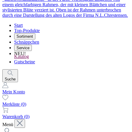
Start
Top-Produkte
Sortiment
Schnäppchen
Service
NEU!
Katalog
Gutscheine
Suche
Mein Konto
Merkliste
(0)
Warenkorb
(0)
Menü