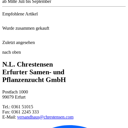
ab Mitte Juli bis September
Empfohlene Artikel
Wurde zusammen gekauft
Neudorff Azet® Beeren- und Obs ...
Zuletzt angesehen
Pflanzkartoffel Baltic Rose (r ...
Protect Garden Alitis Spezial- ...
nach oben
Hummi®-Erdbeere Aroma Auslese
N.L. Chrestensen
Sonnenhut Goldsturm
Mulch-Folie
Erfurter Samen- und
Pflanzenzucht GmbH
Pflanzkartoffel Birgit (rotsch ...
Floragard Erdbeer- und Gemüsem ...
Postfach 1000
Frauenmantel
99079 Erfurt
Tel.: 0361 51015
Fax: 0361 2245 333
E-Mail:
versandhaus@chrestensen.com