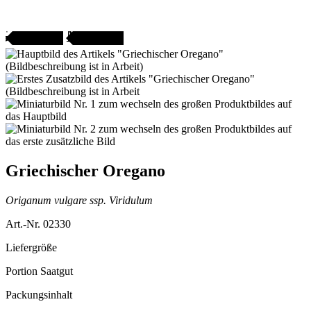
Gartenjahr
SAMENFEST
Griechischer Oregano
Origanum vulgare ssp. Viridulum
Art.-Nr. 02330
Liefergröße
Portion Saatgut
Packungsinhalt