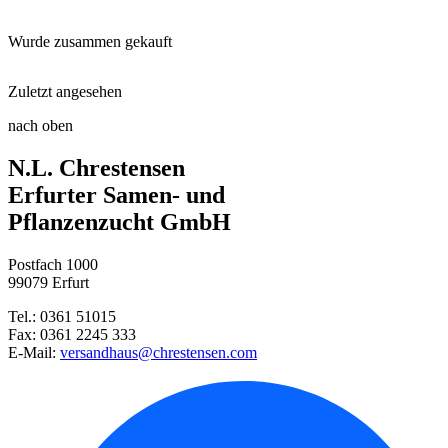
Wurde zusammen gekauft
Substral Naturen® Tomaten Nahr ...
Zuletzt angesehen
Chinakohl Granaat
Floragard® Bio-Erde Aromatisch ...
nach oben
Griechischer Oregano
N.L. Chrestensen
Wunderblume Mischung
Kunststofftöpfe
Erfurter Samen- und
Pflanzenzucht GmbH
Balkonschmuck-Mischung
Postfach 1000
Gänsekresse
99079 Erfurt
Tel.: 0361 51015
Bergbohnenkraut
Fax: 0361 2245 333
E-Mail:
versandhaus@chrestensen.com
Balkonpetunien Hängende Mischu ...
Hainblume 5 Spot