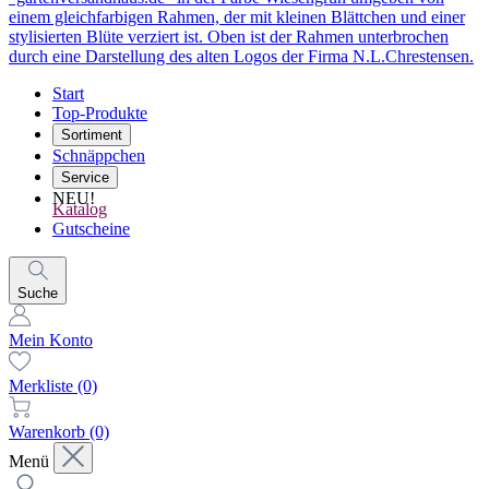
Start
Top-Produkte
Sortiment
Schnäppchen
Service
NEU!
Katalog
Gutscheine
Suche
Mein Konto
Merkliste
(0)
Warenkorb
(0)
Menü