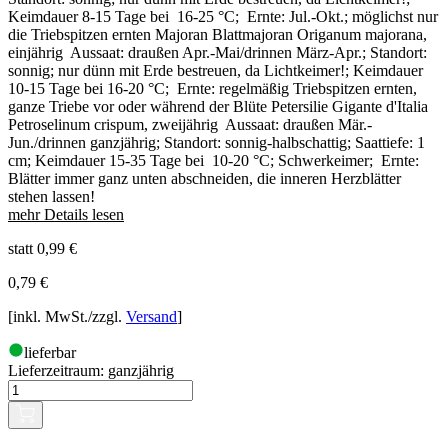
Keimdauer 8-15 Tage bei 16-25 °C; Ernte: Jul.-Okt.; möglichst nur
die Triebspitzen ernten Majoran Blattmajoran Origanum majorana,
einjährig Aussaat: draußen Apr.-Mai/drinnen März-Apr.; Standort:
sonnig; nur dünn mit Erde bestreuen, da Lichtkeimer!; Keimdauer
10-15 Tage bei 16-20 °C; Ernte: regelmäßig Triebspitzen ernten,
ganze Triebe vor oder während der Blüte Petersilie Gigante d'Italia
Petroselinum crispum, zweijährig Aussaat: draußen Mär.-
Jun./drinnen ganzjährig; Standort: sonnig-halbschattig; Saattiefe: 1
cm; Keimdauer 15-35 Tage bei 10-20 °C; Schwerkeimer; Ernte:
Blätter immer ganz unten abschneiden, die inneren Herzblätter
stehen lassen!
mehr Details lesen
statt 0,99 €
0,79
€
[inkl. MwSt./zzgl.
Versand
]
lieferbar
Lieferzeitraum:
ganzjährig