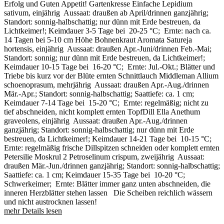
Erfolg und Guten Appetit! Gartenkresse Einfache Lepidium
sativum, einjährig Aussaat: draußen ab April/drinnen ganzjährig;
Standort: sonnig-halbschattig; nur dünn mit Erde bestreuen, da
Lichtkeimer!; Keimdauer 3-5 Tage bei 20-25 °C; Ernte: nach ca.
14 Tagen bei 5-10 cm Höhe Bohnenkraut Aromata Satureja
hortensis, einjährig Aussaat: draußen Apr.-Juni/drinnen Feb.-Mai;
Standort: sonnig; nur dünn mit Erde bestreuen, da Lichtkeimer!;
Keimdauer 10-15 Tage bei 16-20 °C; Ernte: Jul.-Okt.; Blätter und
Triebe bis kurz vor der Blüte ernten Schnittlauch Middleman Allium
schoenoprasum, mehrjährig Aussaat: draußen Apr.-Aug./drinnen
Mär.-Apr.; Standort: sonnig-halbschattig; Saattiefe: ca. 1 cm;
Keimdauer 7-14 Tage bei 15-20 °C; Ernte: regelmäßig; nicht zu
tief abschneiden, nicht komplett ernten TopfDill Ella Anethum
graveolens, einjährig Aussaat: draußen Apr.-Aug./drinnen
ganzjährig; Standort: sonnig-halbschattig; nur dünn mit Erde
bestreuen, da Lichtkeimer!; Keimdauer 14-21 Tage bei 10-15 °C;
Ernte: regelmäßig frische Dillspitzen schneiden oder komplett ernten
Petersilie Moskrul 2 Petroselinum crispum, zweijährig Aussaat:
draußen Mär.-Jun./drinnen ganzjährig; Standort: sonnig-halbschattig;
Saattiefe: ca. 1 cm; Keimdauer 15-35 Tage bei 10-20 °C;
Schwerkeimer; Ernte: Blätter immer ganz unten abschneiden, die
inneren Herzblätter stehen lassen Die Scheiben reichlich wässern
und nicht austrocknen lassen!
mehr Details lesen