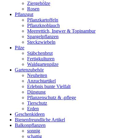
Ziergehölze
Rosen
Pflanzgut
Pflanzkartoffeln
Pflanzknoblauch
Meerrettich, Ingwer & Topinambur
Spargelpflanzen
Steckzwiebeln
Pilze
Stäbchenbrut
Fertigkulturen
Waldgartenpilze
Gartenzubehör
Neuheiten
Anzuchtartikel
Erlebnis bunte Vielfalt
Düngung
Pflanzenschutz & -pflege
Tierschutz
Erden
Geschenkideen
Bienenfreundliche Artikel
Balkonpflanzen
sonnig
schattig