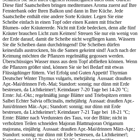
Diese fünf Saatscheiben bringen mediterranes Aroma zuerst auf Ihre
Fensterbank oder Ihren Balkon und dann in Ihre Küche. Jede
Saatscheibe enthält eine andere Sorte Kräuter. Legen Sie eine
Scheibe einfach in einen Topf oder einen Kasten mit frischer
Blumen- oder Kräutererde. Nicht mit Erde bedecken, denn alle fünf
Kräuter brauchen Licht zum Keimen! Streuen Sie nur ein wenig von
der Erde darauf, damit die Scheibe nicht wegfliegen kann. Wässern
Sie die Scheiben dann durchdringend! Die Scheiben dürfen
keinesfalls austrocknen, bis die Samen gekeimt sind! Auch nach der
Keimung möchten die Pflanzen regelmäßig gegossen werden.
Überschüssiges Wasser muss aus dem Topf abfließen können. Wenn
die Pflanzen größer sind, können Sie sie bei Bedarf mit etwas
Flüssigdünger füttern. Viel Erfolg und Guten Appetit! Thymian
Deutscher Winter Thymus vulgaris, mehrjährig Aussaat: draußen
Apr.-Mai/drinnen Feb.-Mai; Standort: sonnig; nur dünn mit Erde
bestreuen, da Lichtkeimer!; Keimdauer 7-20 Tage bei 14-20 °C;
Ernte: Jul.-Okt.; regelmäßig junge Blätter und Triebspitzen ernten
Salbei Echter Salvia officinalis, mehrjährig Aussaat: draußen Apr.-
Juni/drinnen Mär.-Apr.; Standort: sonnig; nur dünn mit Erde
bestreuen, da Lichtkeimer!; Keimdauer 7-21 Tage bei 18-21 °C;
Ernte: Blätter nach Verdunsten des Taus, vor der Blüte; nicht in
verholzten Teilen schneiden Majoran Blattmajoran Origanum
majorana, einjährig Aussaat: draußen Apr.-Mai/drinnen März-Apr.;
Standort: sonnig; nur dünn mit Erde bestreuen, da Lichtkeimer!;