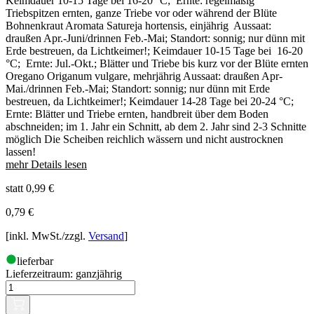
Keimdauer 10-15 Tage bei 16-20 °C; Ernte: regelmäßig
Triebspitzen ernten, ganze Triebe vor oder während der Blüte
Bohnenkraut Aromata Satureja hortensis, einjährig Aussaat:
draußen Apr.-Juni/drinnen Feb.-Mai; Standort: sonnig; nur dünn mit
Erde bestreuen, da Lichtkeimer!; Keimdauer 10-15 Tage bei 16-20
°C; Ernte: Jul.-Okt.; Blätter und Triebe bis kurz vor der Blüte ernten
Oregano Origanum vulgare, mehrjährig Aussaat: draußen Apr-
Mai./drinnen Feb.-Mai; Standort: sonnig; nur dünn mit Erde
bestreuen, da Lichtkeimer!; Keimdauer 14-28 Tage bei 20-24 °C;
Ernte: Blätter und Triebe ernten, handbreit über dem Boden
abschneiden; im 1. Jahr ein Schnitt, ab dem 2. Jahr sind 2-3 Schnitte
möglich Die Scheiben reichlich wässern und nicht austrocknen
lassen!
mehr Details lesen
statt 0,99 €
0,79
€
[inkl. MwSt./zzgl.
Versand
]
lieferbar
Lieferzeitraum:
ganzjährig