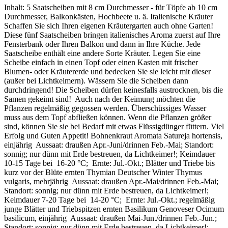
Inhalt: 5 Saatscheiben mit 8 cm Durchmesser - für Töpfe ab 10 cm
Durchmesser, Balkonkästen, Hochbeete u. ä. Italienische Kräuter
Schaffen Sie sich Ihren eigenen Kräutergarten auch ohne Garten!
Diese fünf Saatscheiben bringen italienisches Aroma zuerst auf Ihre
Fensterbank oder Ihren Balkon und dann in Ihre Küche. Jede
Saatscheibe enthält eine andere Sorte Kräuter. Legen Sie eine
Scheibe einfach in einen Topf oder einen Kasten mit frischer
Blumen- oder Kräutererde und bedecken Sie sie leicht mit dieser
(außer bei Lichtkeimern). Wässern Sie die Scheiben dann
durchdringend! Die Scheiben dürfen keinesfalls austrocknen, bis die
Samen gekeimt sind! Auch nach der Keimung möchten die
Pflanzen regelmäßig gegossen werden. Überschüssiges Wasser
muss aus dem Topf abfließen können. Wenn die Pflanzen größer
sind, können Sie sie bei Bedarf mit etwas Flüssigdünger füttern. Viel
Erfolg und Guten Appetit! Bohnenkraut Aromata Satureja hortensis,
einjährig Aussaat: draußen Apr.-Juni/drinnen Feb.-Mai; Standort:
sonnig; nur dünn mit Erde bestreuen, da Lichtkeimer!; Keimdauer
10-15 Tage bei 16-20 °C; Ernte: Jul.-Okt.; Blätter und Triebe bis
kurz vor der Blüte ernten Thymian Deutscher Winter Thymus
vulgaris, mehrjährig Aussaat: draußen Apr.-Mai/drinnen Feb.-Mai;
Standort: sonnig; nur dünn mit Erde bestreuen, da Lichtkeimer!;
Keimdauer 7-20 Tage bei 14-20 °C; Ernte: Jul.-Okt.; regelmäßig
junge Blätter und Triebspitzen ernten Basilikum Genoveser Ocimum
basilicum, einjährig Aussaat: draußen Mai-Jun./drinnen Feb.-Jun.;
Standort: sonnig; nur dünn mit Erde bestreuen, da Lichtkeimer!;