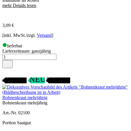
Blattläuse an Rosen
mehr Details lesen
3,09
€
[inkl. MwSt./zzgl.
Versand
]
lieferbar
Lieferzeitraum:
ganzjährig
Gartenjahr
SAMENFEST
NEU
Bohnenkraut mehrjährig
Bohnenkraut mehrjährig
Art.-Nr. 02100
Portion Saatgut