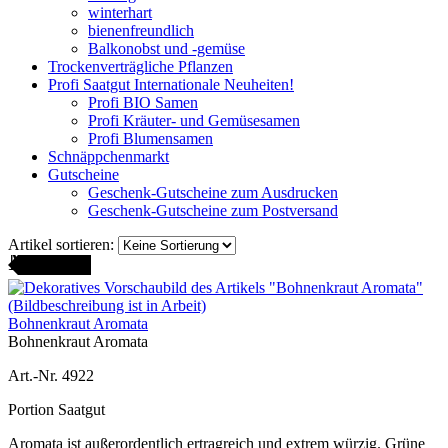
winterhart
bienenfreundlich
Balkonobst und -gemüse
Trockenverträgliche Pflanzen
Profi Saatgut Internationale Neuheiten!
Profi BIO Samen
Profi Kräuter- und Gemüsesamen
Profi Blumensamen
Schnäppchenmarkt
Gutscheine
Geschenk-Gutscheine zum Ausdrucken
Geschenk-Gutscheine zum Postversand
Artikel sortieren:
AMENFEST
Bohnenkraut Aromata
Bohnenkraut Aromata
Art.-Nr. 4922
Portion Saatgut
Aromata ist außerordentlich ertragreich und extrem würzig. Grüne