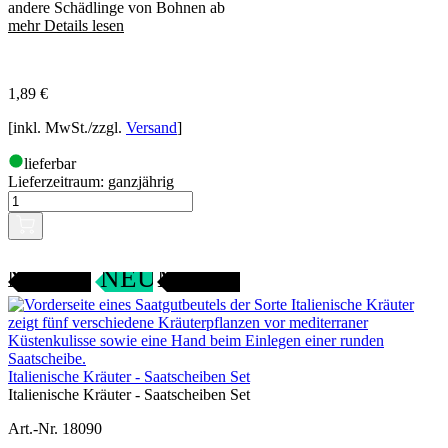
andere Schädlinge von Bohnen ab
mehr Details lesen
1,89
€
[inkl. MwSt./zzgl.
Versand
]
lieferbar
Lieferzeitraum:
ganzjährig
ANGEBOT
SAMENFEST
NEU
Italienische Kräuter - Saatscheiben Set
Italienische Kräuter - Saatscheiben Set
Art.-Nr. 18090