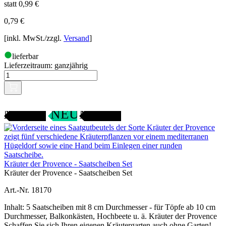
statt 0,99 €
0,79
€
[inkl. MwSt./zzgl.
Versand
]
lieferbar
Lieferzeitraum:
ganzjährig
ANGEBOT
SAMENFEST
NEU
Kräuter der Provence - Saatscheiben Set
Kräuter der Provence - Saatscheiben Set
Art.-Nr. 18170
Inhalt: 5 Saatscheiben mit 8 cm Durchmesser - für Töpfe ab 10 cm
Durchmesser, Balkonkästen, Hochbeete u. ä. Kräuter der Provence
Schaffen Sie sich Ihren eigenen Kräutergarten auch ohne Garten!