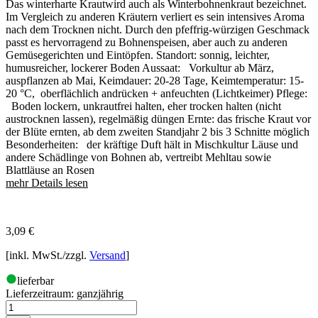
Das winterharte Krautwird auch als Winterbohnenkraut bezeichnet.
Im Vergleich zu anderen Kräutern verliert es sein intensives Aroma
nach dem Trocknen nicht. Durch den pfeffrig-würzigen Geschmack
passt es hervorragend zu Bohnenspeisen, aber auch zu anderen
Gemüsegerichten und Eintöpfen. Standort: sonnig, leichter,
humusreicher, lockerer Boden Aussaat: Vorkultur ab März,
auspflanzen ab Mai, Keimdauer: 20-28 Tage, Keimtemperatur: 15-
20 °C, oberflächlich andrücken + anfeuchten (Lichtkeimer) Pflege:
Boden lockern, unkrautfrei halten, eher trocken halten (nicht
austrocknen lassen), regelmäßig düngen Ernte: das frische Kraut vor
der Blüte ernten, ab dem zweiten Standjahr 2 bis 3 Schnitte möglich
Besonderheiten: der kräftige Duft hält in Mischkultur Läuse und
andere Schädlinge von Bohnen ab, vertreibt Mehltau sowie
Blattläuse an Rosen
mehr Details lesen
3,09
€
[inkl. MwSt./zzgl.
Versand
]
lieferbar
Lieferzeitraum:
ganzjährig