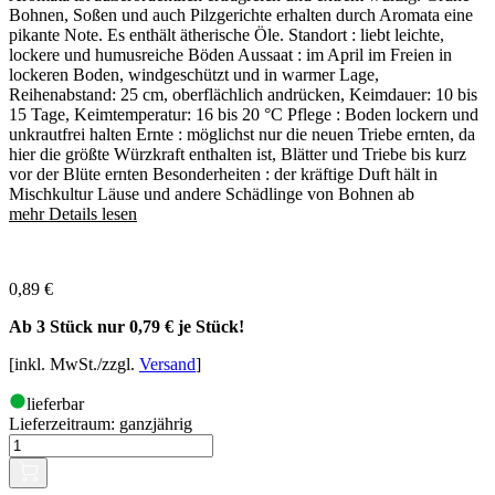
Bohnen, Soßen und auch Pilzgerichte erhalten durch Aromata eine
pikante Note. Es enthält ätherische Öle. Standort : liebt leichte,
lockere und humusreiche Böden Aussaat : im April im Freien in
lockeren Boden, windgeschützt und in warmer Lage,
Reihenabstand: 25 cm, oberflächlich andrücken, Keimdauer: 10 bis
15 Tage, Keimtemperatur: 16 bis 20 °C Pflege : Boden lockern und
unkrautfrei halten Ernte : möglichst nur die neuen Triebe ernten, da
hier die größte Würzkraft enthalten ist, Blätter und Triebe bis kurz
vor der Blüte ernten Besonderheiten : der kräftige Duft hält in
Mischkultur Läuse und andere Schädlinge von Bohnen ab
mehr Details lesen
0,89
€
Ab 3 Stück nur
0,79 €
je Stück!
[inkl. MwSt./zzgl.
Versand
]
lieferbar
Lieferzeitraum:
ganzjährig