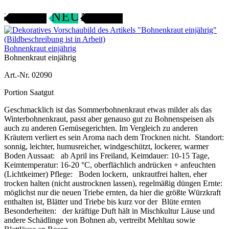
Gartenjahr
SAMENFEST
NEU
Bohnenkraut einjährig
Bohnenkraut einjährig
Art.-Nr. 02090
Portion Saatgut
Geschmacklich ist das Sommerbohnenkraut etwas milder als das
Winterbohnenkraut, passt aber genauso gut zu Bohnenspeisen als
auch zu anderen Gemüsegerichten. Im Vergleich zu anderen
Kräutern verliert es sein Aroma nach dem Trocknen nicht. Standort:
sonnig, leichter, humusreicher, windgeschützt, lockerer, warmer
Boden Aussaat: ab April ins Freiland, Keimdauer: 10-15 Tage,
Keimtemperatur: 16-20 °C, oberflächlich andrücken + anfeuchten
(Lichtkeimer) Pflege: Boden lockern, unkrautfrei halten, eher
trocken halten (nicht austrocknen lassen), regelmäßig düngen Ernte:
möglichst nur die neuen Triebe ernten, da hier die größte Würzkraft
enthalten ist, Blätter und Triebe bis kurz vor der Blüte ernten
Besonderheiten: der kräftige Duft hält in Mischkultur Läuse und
andere Schädlinge von Bohnen ab, vertreibt Mehltau sowie