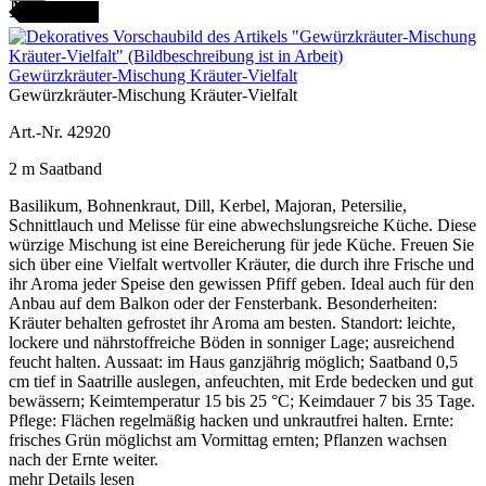
AMENFEST
Gewürzkräuter-Mischung Kräuter-Vielfalt
Gewürzkräuter-Mischung Kräuter-Vielfalt
Art.-Nr. 42920
2 m Saatband
Basilikum, Bohnenkraut, Dill, Kerbel, Majoran, Petersilie,
Schnittlauch und Melisse für eine abwechslungsreiche Küche. Diese
würzige Mischung ist eine Bereicherung für jede Küche. Freuen Sie
sich über eine Vielfalt wertvoller Kräuter, die durch ihre Frische und
ihr Aroma jeder Speise den gewissen Pfiff geben. Ideal auch für den
Anbau auf dem Balkon oder der Fensterbank. Besonderheiten:
Kräuter behalten gefrostet ihr Aroma am besten. Standort: leichte,
lockere und nährstoffreiche Böden in sonniger Lage; ausreichend
feucht halten. Aussaat: im Haus ganzjährig möglich; Saatband 0,5
cm tief in Saatrille auslegen, anfeuchten, mit Erde bedecken und gut
bewässern; Keimtemperatur 15 bis 25 °C; Keimdauer 7 bis 35 Tage.
Pflege: Flächen regelmäßig hacken und unkrautfrei halten. Ernte:
frisches Grün möglichst am Vormittag ernten; Pflanzen wachsen
nach der Ernte weiter.
mehr Details lesen