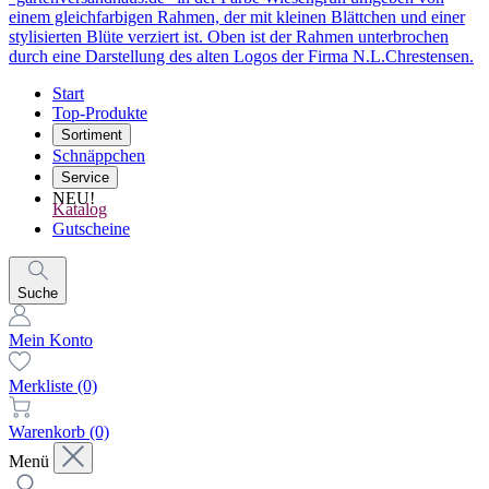
Start
Top-Produkte
Sortiment
Schnäppchen
Service
NEU!
Katalog
Gutscheine
Suche
Mein Konto
Merkliste
(0)
Warenkorb
(0)
Menü