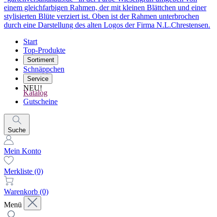
Start
Top-Produkte
Sortiment
Schnäppchen
Service
NEU!
Katalog
Gutscheine
Suche
Mein Konto
Merkliste
(0)
Warenkorb
(0)
Menü