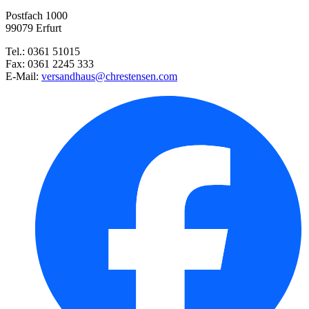
Postfach 1000
Zinnie Dahlienblütige Mischung ...
99079 Erfurt
Tel.: 0361 51015
Riesen-Zierlauch
Fax: 0361 2245 333
E-Mail:
versandhaus@chrestensen.com
Durchwachsene Silphie
Pflanzknoblauch
Damen- und Floristenschere
Sonnenblume Big Smile
Winterling