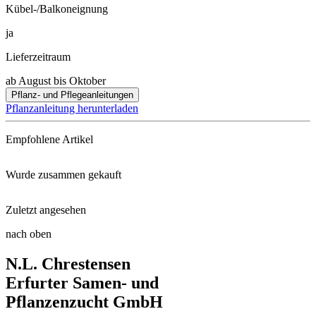
Kübel-/Balkoneignung
ja
Lieferzeitraum
ab August bis Oktober
Pflanz- und Pflegeanleitungen
Pflanzanleitung herunterladen
Empfohlene Artikel
Wurde zusammen gekauft
Blumenzwiebeldünger mit Wühlma ...
Zuletzt angesehen
Rasenschmiele Goldschleier
Pflanzholz
nach oben
Kugel-Zierlauch
N.L. Chrestensen
Enzianlauch
Damen- und Floristenschere
Erfurter Samen- und
Pflanzenzucht GmbH
Zierlauch Gladiator
Neudorffs® UrgesteinsMehl