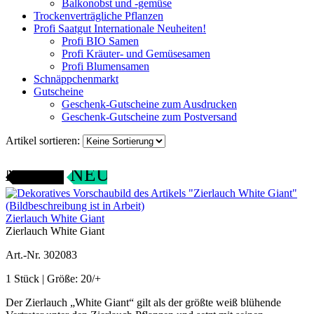
Balkonobst und -gemüse
Trockenverträgliche Pflanzen
Profi Saatgut Internationale Neuheiten!
Profi BIO Samen
Profi Kräuter- und Gemüsesamen
Profi Blumensamen
Schnäppchenmarkt
Gutscheine
Geschenk-Gutscheine zum Ausdrucken
Geschenk-Gutscheine zum Postversand
Artikel sortieren:
ANGEBOT
NEU
Zierlauch White Giant
Zierlauch White Giant
Art.-Nr. 302083
1 Stück | Größe: 20/+
Der Zierlauch „White Giant“ gilt als der größte weiß blühende