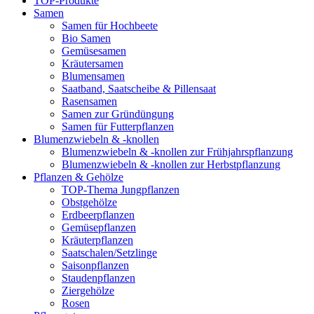
TOP-Produkte
Samen
Samen für Hochbeete
Bio Samen
Gemüsesamen
Kräutersamen
Blumensamen
Saatband, Saatscheibe & Pillensaat
Rasensamen
Samen zur Gründüngung
Samen für Futterpflanzen
Blumenzwiebeln & -knollen
Blumenzwiebeln & -knollen zur Frühjahrspflanzung
Blumenzwiebeln & -knollen zur Herbstpflanzung
Pflanzen & Gehölze
TOP-Thema Jungpflanzen
Obstgehölze
Erdbeerpflanzen
Gemüsepflanzen
Kräuterpflanzen
Saatschalen/Setzlinge
Saisonpflanzen
Staudenpflanzen
Ziergehölze
Rosen