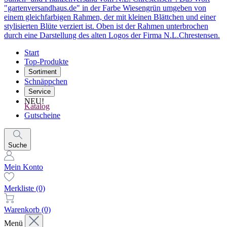
Start
Top-Produkte
Sortiment
Schnäppchen
Service
NEU!
Katalog
Gutscheine
Suche
Mein Konto
Merkliste
(0)
Warenkorb
(0)
Menü