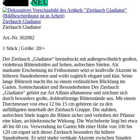
ANGEBOT
NEU
Zierlauch Gladiator
Zierlauch Gladiator
Art.-Nr. 302082
1 Stück | Größe: 20/+
Der Zierlauch „Gladiator“ beeindruckt mit außergewöhnlich großen,
violettrosa Blütendolden auf hohen, aufrechten Stielen. Als
markante Erscheinung im Frühsommer setzt er kraftvolle Akzente in
höheren Staudenbeeten und wirkt zugleich elegant und klar. Seine
lange Blütezeit macht ihn zu einem verlässlichen Blickfang im
Garten. Sortencharakter und Besonderheiten Der Zierlauch
„Gladiator“ gehört zur Art Allium aflatunense und zeichnet sich
durch besonders große, doldenförmige Blütenstände aus. Mit einem
Durchmesser von etwa 12 bis 15 cm gehören sie zu den
auffälligsten innerhalb der Zierlauch Gruppe. Die stabilen,
aufrechten Stiele tragen die Blüten sicher und verleihen der Pflanze
eine klare, architektonische Wirkung. Die Wuchsbreite liegt bei etwa
40 bis 60 cm. Verwendung im Garten Mit einer Höhe von 100 bis
120 cm eignet sich dieser Zierlauch besonders für höhere
Staudenbeete. Er setzt starke vertikale Akzente zwischen Stauden