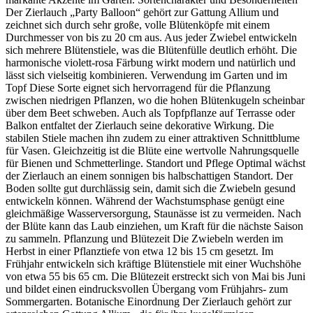
Der Zierlauch „Party Balloon“ gehört zur Gattung Allium und
zeichnet sich durch sehr große, volle Blütenköpfe mit einem
Durchmesser von bis zu 20 cm aus. Aus jeder Zwiebel entwickeln
sich mehrere Blütenstiele, was die Blütenfülle deutlich erhöht. Die
harmonische violett-rosa Färbung wirkt modern und natürlich und
lässt sich vielseitig kombinieren. Verwendung im Garten und im
Topf Diese Sorte eignet sich hervorragend für die Pflanzung
zwischen niedrigen Pflanzen, wo die hohen Blütenkugeln scheinbar
über dem Beet schweben. Auch als Topfpflanze auf Terrasse oder
Balkon entfaltet der Zierlauch seine dekorative Wirkung. Die
stabilen Stiele machen ihn zudem zu einer attraktiven Schnittblume
für Vasen. Gleichzeitig ist die Blüte eine wertvolle Nahrungsquelle
für Bienen und Schmetterlinge. Standort und Pflege Optimal wächst
der Zierlauch an einem sonnigen bis halbschattigen Standort. Der
Boden sollte gut durchlässig sein, damit sich die Zwiebeln gesund
entwickeln können. Während der Wachstumsphase genügt eine
gleichmäßige Wasserversorgung, Staunässe ist zu vermeiden. Nach
der Blüte kann das Laub einziehen, um Kraft für die nächste Saison
zu sammeln. Pflanzung und Blütezeit Die Zwiebeln werden im
Herbst in einer Pflanztiefe von etwa 12 bis 15 cm gesetzt. Im
Frühjahr entwickeln sich kräftige Blütenstiele mit einer Wuchshöhe
von etwa 55 bis 65 cm. Die Blütezeit erstreckt sich von Mai bis Juni
und bildet einen eindrucksvollen Übergang vom Frühjahrs- zum
Sommergarten. Botanische Einordnung Der Zierlauch gehört zur