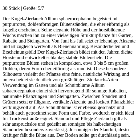
30 Stück | Größe: 5/7
Der Kugel-Zierlauch Allium sphaerocephalon begeistert mit
purpurroten, doldenförmigen Blütenständen, die eher eiförmig als
kugelig erscheinen. Seine elegante Höhe und der horstbildende
Wuchs machen ihn zu einer vielseitigen Strukturpflanze für Garten,
Rabatte und Steingarten. Von Juni bis Juli setzt er lebendige Akzente
und ist zugleich wertvoll als Bienennahrung. Besonderheiten und
Erscheinungsbild Der Kugel-Zierlauch bildet mit den Jahren dichte
Horste und entwickelt schlanke, stabile Blütenstiele. Die
purpurroten Blüten stehen in kompakten, etwa 3 bis 5 cm großen
Dolden, deren Form eher eiförmig als rund ist. Diese besondere
Silhouette verleiht der Pflanze eine feine, natürliche Wirkung und
unterscheidet sie deutlich von großblütigen Zierlauch-Arten.
Verwendung im Garten und als Schnittblume Allium
sphaerocephalon eignet sich hervorragend für sonnige Rabatten,
naturnahe Pflanzungen und Steingärten. Zwischen Stauden und
Gräsern setzt er filigrane, vertikale Akzente und lockert Pflanzbilder
wirkungsvoll auf. Als Schnittblume ist er ebenso geschätzt und
behält auch getrocknet seine Form und Farbe, wodurch er sich ideal
für Trockensträuße eignet. Standort und Pflege Zierlauch gilt als
sehr anspruchslos und gedeiht an sonnigen bis halbschattigen
Standorten besonders zuverlässig. Je sonniger der Standort, desto
kräftiger fällt die Blüte aus. Der Boden sollte gut durchlässig sein,