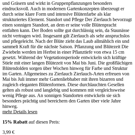
und Gräsern und wirkt in Gruppenpflanzungen besonders
eindrucksvoll. Auch in modernen Gartenkonzepten überzeugt er
durch seine klare Form und intensive Blütenfarbe als klar
strukturiertes Element. Standort und Pflege Der Zierlauch bevorzugt
einen sonnigen Standort, an dem er seine volle Blütenpracht
entfalten kann. Der Boden sollte gut durchlässig sein, da Staunässe
nicht vertragen wird. Insgesamt gilt Zierlauch als sehr anspruchslos
und pflegeleicht. Nach der Blüte zieht das Laub allmählich ein und
sammelt Kraft für die nächste Saison. Pflanzung und Blütezeit Die
Zwiebeln werden im Herbst in einer Pflanztiefe von etwa 15 cm
gesetzt. Während der Vegetationsperiode entwickeln sich kräftige
Stiele mit einer langen Blütezeit von Mai bis Juni. Die großflächigen
Blütendolden sorgen über Wochen hinweg für Farbe und Struktur
im Garten. Allgemeines zu Zierlauch Zierlauch-Arten erfreuen von
Mai bis Juli immer mehr Gartenliebhaber mit ihren bizarren und
zugleich eleganten Blütenformen. Diese durchlauchten Gesellen
gelten als robust und langlebig und kommen mit vergleichsweise
wenig Pflege aus. An sonnigen Standorten entwickeln sie sich
besonders prächtig und bereichern den Garten über viele Jahre
hinweg.
mehr Details lesen
15% Rabatt
auf diesen Preis:
3,99
€