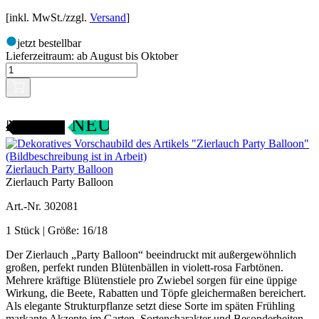
[inkl. MwSt./zzgl.
Versand
]
jetzt bestellbar
Lieferzeitraum:
ab August bis Oktober
ANGEBOT
NEU
Zierlauch Party Balloon
Zierlauch Party Balloon
Art.-Nr. 302081
1 Stück | Größe: 16/18
Der Zierlauch „Party Balloon“ beeindruckt mit außergewöhnlich
großen, perfekt runden Blütenbällen in violett-rosa Farbtönen.
Mehrere kräftige Blütenstiele pro Zwiebel sorgen für eine üppige
Wirkung, die Beete, Rabatten und Töpfe gleichermaßen bereichert.
Als elegante Strukturpflanze setzt diese Sorte im späten Frühling
markante Akzente im Garten. Sortencharakter und Besonderheiten