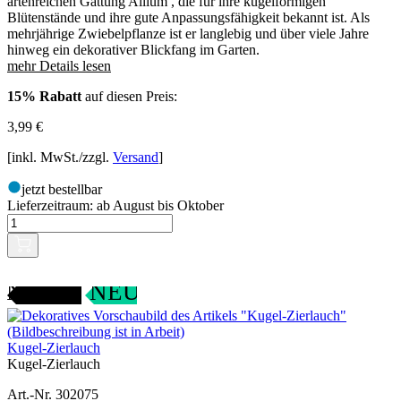
artenreichen Gattung Allium , die für ihre kugelförmigen
Blütenstände und ihre gute Anpassungsfähigkeit bekannt ist. Als
mehrjährige Zwiebelpflanze ist er langlebig und über viele Jahre
hinweg ein dekorativer Blickfang im Garten.
mehr Details lesen
15% Rabatt
auf diesen Preis:
3,99
€
[inkl. MwSt./zzgl.
Versand
]
jetzt bestellbar
Lieferzeitraum:
ab August bis Oktober
ANGEBOT
NEU
Kugel-Zierlauch
Kugel-Zierlauch
Art.-Nr. 302075