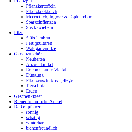
Pflanzgut
Pflanzkartoffeln
Pflanzknoblauch
Meerrettich, Ingwer & Topinambur
Spargelpflanzen
Steckzwiebeln
Pilze
Stäbchenbrut
Fertigkulturen
Waldgartenpilze
Gartenzubehör
Neuheiten
Anzuchtartikel
Erlebnis bunte Vielfalt
Düngung
Pflanzenschutz & -pflege
Tierschutz
Erden
Geschenkideen
Bienenfreundliche Artikel
Balkonpflanzen
sonnig
schattig
winterhart
bienenfreundlich