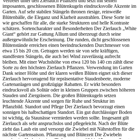
Vertreter unter den Zierlauch Pflanzen und setzt mit seinen
imposanten, geschlossenen Blütenkugeln eindrucksvolle Akzente im
Garten. Auf sehr stabilen Stängeln thronen riesige, reinweiße
Blütenbälle, die Eleganz und Klarheit ausstrahlen. Diese Sorte ist
wie geschaffen für alle, die starke Strukturen und helle Kontraste
schätzen. Sortencharakter und Besonderheiten Der Zierlauch „White
Giant“ gehört zur Gattung Allium und überzeugt durch seine
außergewöhnliche Erscheinung. Die runden, dicht geschlossenen
Blütenstände erreichen einen beeindruckenden Durchmesser von
etwa 15 bis 20 cm. Getragen werden sie von sehr kräftigen,
standfesten Stängeln, die auch bei Wind zuverlässig aufrecht
bleiben. Mit einer Wuchshöhe von etwa 120 bis 140 cm zählt diese
Sorte zu den höchsten Zierlauch Pflanzen. Verwendung im Garten
Dank seiner Höhe und der klaren weißen Blüten eignet sich dieser
Zierlauch hervorragend für repräsentative Staudenbeete, moderne
Gartenanlagen und großzügige Rabatten. Er wirkt besonders
eindrucksvoll als Solitär oder in kleinen Gruppen zwischen höheren
Stauden und Ziergräsern. Die großen Blütenkugeln setzen
leuchtende Akzente und sorgen für Ruhe und Struktur im
Pflanzbild. Standort und Pflege Der Zierlauch bevorzugt einen
sonnigen bis halbschattigen Standort. Ein gut durchlässiger Boden
ist wichtig, da Staunässe vermieden werden sollte. Insgesamt gilt
Zierlauch als sehr anspruchslos und pflegeleicht. Nach der Blüte
zieht das Laub ein und versorgt die Zwiebel mit Nährstoffen für die
nächste Gartensaison. Pflanzung und Blütezeit Die Zwiebeln