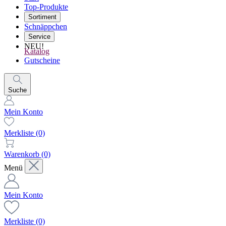
Top-Produkte
Sortiment
Schnäppchen
Service
NEU!
Katalog
Gutscheine
Suche
Mein Konto
Merkliste
(0)
Warenkorb
(0)
Menü
Mein Konto
Merkliste
(0)