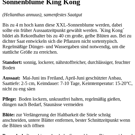
Sonnenblume King Kong
(Helianthus annuus), samenfestes Saatgut
Bis zu 4 m hoch kann diese XXL-Sonnenblume werden, dabei
sollte ein früher Aussaatzeitpunkt gewählt werden. ´King Kong´
bildet als Rekordhalter bis zu 40 cm große, gelbe Blüten aus. Bei zu
dichter Saat entwickeln sich die Pflanzen nicht sortentypisch.
Regelmäßige Dünger- und Wassergaben sind notwendig, um die
stattliche Größe zu erreichen.
Standort:
sonnig, lockerer, nährstoffreicher, durchlässiger, feuchter
Boden
Aussaat:
Mai-Juni ins Freiland, April-Juni geschützter Anbau,
Saattiefe: 2-5 cm, Keimdauer: 7-10 Tage, Keimtemperatur: 15-20°C,
nicht zu eng säen
Pflege:
Boden lockern, unkrautfrei halten, regelmäßig gießen,
düngen nach Bedarf, Staunässe vermeiden
Blüte:
zur Verlängerung der Haltbarkeit die Stiele schräg
anschneiden, untere Blätter entfernen, bester Schnittzeitpunkt wenn
die Blüten sich öffnen