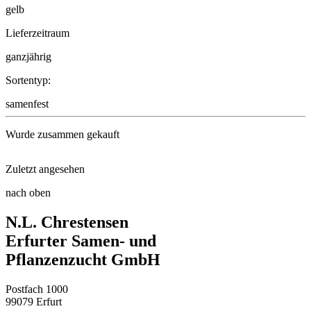
gelb
Lieferzeitraum
ganzjährig
Sortentyp:
samenfest
Wurde zusammen gekauft
Zuletzt angesehen
Gemüsepaprika Yolo Wonder
nach oben
Sonnenblume King Kong
N.L. Chrestensen
Pelargonie F2 Mischung
Erfurter Samen- und
Pflanzenzucht GmbH
Stiefmütterchen Goldgelb mit A ...
Postfach 1000
Feldsalat Verte à coeur plein ...
99079 Erfurt