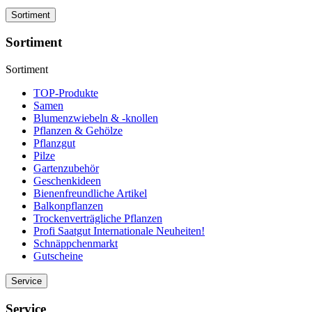
Sortiment
Sortiment
Sortiment
TOP-Produkte
Samen
Blumenzwiebeln & -knollen
Pflanzen & Gehölze
Pflanzgut
Pilze
Gartenzubehör
Geschenkideen
Bienenfreundliche Artikel
Balkonpflanzen
Trockenverträgliche Pflanzen
Profi Saatgut Internationale Neuheiten!
Schnäppchenmarkt
Gutscheine
Service
Service