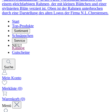
Start
Top-Produkte
Sortiment
Schnäppchen
Service
NEU!
Katalog
Gutscheine
Suche
Mein Konto
Merkliste
(0)
Warenkorb
(0)
Menü