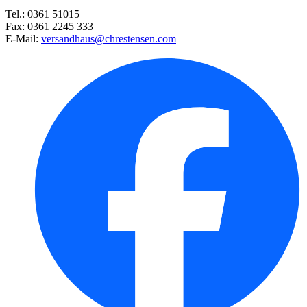
Tel.: 0361 51015
Cherrytomate Principe Borghese ...
Fax: 0361 2245 333
E-Mail:
versandhaus@chrestensen.com
Petersilie Moskrul 2 (Mooskrau ...
Zitronenmelisse
Mädchenauge Mischung
Wilde Rauke
Sonnenblume Riesenblütige Misc ...