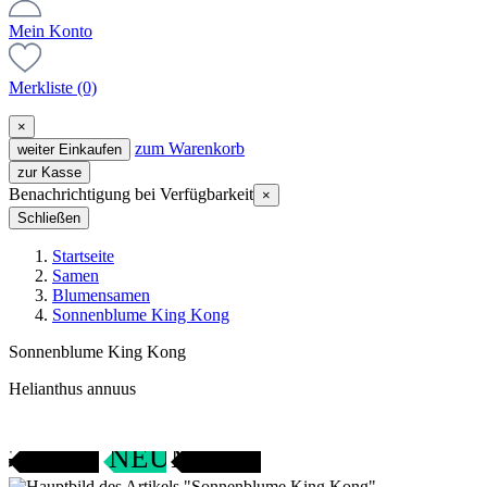
Mein Konto
Merkliste
(0)
×
zum Warenkorb
weiter Einkaufen
zur Kasse
Benachrichtigung bei Verfügbarkeit
×
Schließen
Startseite
Samen
Blumensamen
Sonnenblume King Kong
Sonnenblume King Kong
Helianthus annuus
Gartenjahr
SAMENFEST
NEU