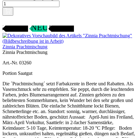
Gartenjahr
SAMENFEST
NEU
Zinnia Prachtmischung
Zinnia Prachtmischung
Art.-Nr. 03260
Portion Saatgut
Die ´Prachtmischung´ setzt Farbakzente in Beete und Rabatten. Als
Vasenschmuck sehr zu empfehlen. Sie peppt, durch die leuchtenden
Farben, jedes Blumenarrangement auf. Zinnien gehören zu den
beliebtesten Sommerblumen, kein Wunder bei den sehr großen und
zahlreichen Blüten. Die einfache Schnittblume lockt Bienen,
Schmetterlinge etc. an. Standort: sonnig, warmer, durchlässiger,
nährstoffreicher Boden, geschützt Aussaat: April-Juni ins Freiland,
März-April Vorkultur, Saattiefe: in 2-facher Samenstärke,
Keimdauer: 5-10 Tage, Keimtemperatur: 18-20 °C Pflege: Boden
lockern, unkrautfrei halten, regelmäßig gießen, düngen nach Bedarf,