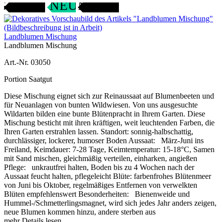
Gartenjahr
SAMENFEST
NEU
Landblumen Mischung
Landblumen Mischung
Art.-Nr. 03050
Portion Saatgut
Diese Mischung eignet sich zur Reinaussaat auf Blumenbeeten und
für Neuanlagen von bunten Wildwiesen. Von uns ausgesuchte
Wildarten bilden eine bunte Blütenpracht in Ihrem Garten. Diese
Mischung besticht mit ihren kräftigen, weit leuchtenden Farben, die
Ihren Garten erstrahlen lassen. Standort: sonnig-halbschattig,
durchlässiger, lockerer, humoser Boden Aussaat: März-Juni ins
Freiland, Keimdauer: 7-28 Tage, Keimtemperatur: 15-18°C, Samen
mit Sand mischen, gleichmäßig verteilen, einharken, angießen
Pflege: unkrautfrei halten, Boden bis zu 4 Wochen nach der
Aussaat feucht halten, pflegeleicht Blüte: farbenfrohes Blütenmeer
von Juni bis Oktober, regelmäßiges Entfernen von verwelkten
Blüten empfehlenswert Besonderheiten: Bienenweide und
Hummel-/Schmetterlingsmagnet, wird sich jedes Jahr anders zeigen,
neue Blumen kommen hinzu, andere sterben aus
mehr Details lesen