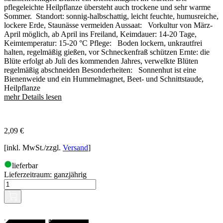
pflegeleichte Heilpflanze übersteht auch trockene und sehr warme
Sommer. Standort: sonnig-halbschattig, leicht feuchte, humusreiche,
lockere Erde, Staunässe vermeiden Aussaat: Vorkultur von März-
April möglich, ab April ins Freiland, Keimdauer: 14-20 Tage,
Keimtemperatur: 15-20 °C Pflege: Boden lockern, unkrautfrei
halten, regelmäßig gießen, vor Schneckenfraß schützen Ernte: die
Blüte erfolgt ab Juli des kommenden Jahres, verwelkte Blüten
regelmäßig abschneiden Besonderheiten: Sonnenhut ist eine
Bienenweide und ein Hummelmagnet, Beet- und Schnittstaude,
Heilpflanze
mehr Details lesen
2,09
€
[inkl. MwSt./zzgl.
Versand
]
lieferbar
Lieferzeitraum:
ganzjährig
Gartenjahr
SAMENFEST