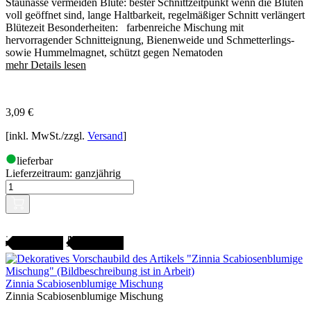
Staunässe vermeiden Blüte: bester Schnittzeitpunkt wenn die Blüten
voll geöffnet sind, lange Haltbarkeit, regelmäßiger Schnitt verlängert
Blütezeit Besonderheiten: farbenreiche Mischung mit
hervorragender Schnitteignung, Bienenweide und Schmetterlings-
sowie Hummelmagnet, schützt gegen Nematoden
mehr Details lesen
3,09
€
[inkl. MwSt./zzgl.
Versand
]
lieferbar
Lieferzeitraum:
ganzjährig
Gartenjahr
SAMENFEST
Zinnia Scabiosenblumige Mischung
Zinnia Scabiosenblumige Mischung