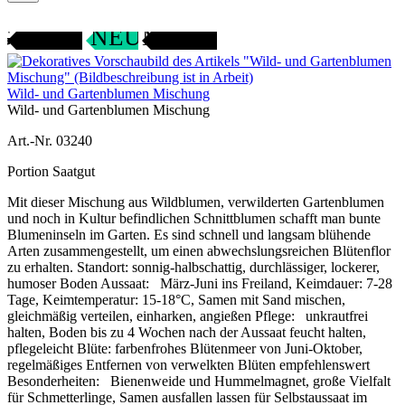
Gartenjahr
SAMENFEST
NEU
Wild- und Gartenblumen Mischung
Wild- und Gartenblumen Mischung
Art.-Nr. 03240
Portion Saatgut
Mit dieser Mischung aus Wildblumen, verwilderten Gartenblumen
und noch in Kultur befindlichen Schnittblumen schafft man bunte
Blumeninseln im Garten. Es sind schnell und langsam blühende
Arten zusammengestellt, um einen abwechslungsreichen Blütenflor
zu erhalten. Standort: sonnig-halbschattig, durchlässiger, lockerer,
humoser Boden Aussaat: März-Juni ins Freiland, Keimdauer: 7-28
Tage, Keimtemperatur: 15-18°C, Samen mit Sand mischen,
gleichmäßig verteilen, einharken, angießen Pflege: unkrautfrei
halten, Boden bis zu 4 Wochen nach der Aussaat feucht halten,
pflegeleicht Blüte: farbenfrohes Blütenmeer von Juni-Oktober,
regelmäßiges Entfernen von verwelkten Blüten empfehlenswert
Besonderheiten: Bienenweide und Hummelmagnet, große Vielfalt
für Schmetterlinge, Samen ausfallen lassen für Selbstaussaat im