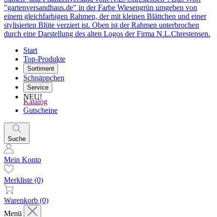
Start
Top-Produkte
Sortiment
Schnäppchen
Service
NEU!
Katalog
Gutscheine
Suche
Mein Konto
Merkliste
(0)
Warenkorb
(0)
Menü