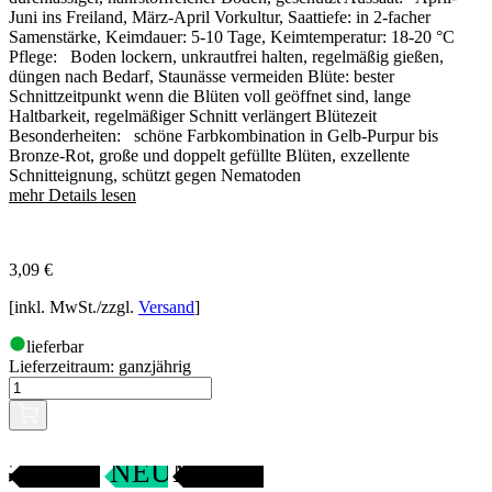
Juni ins Freiland, März-April Vorkultur, Saattiefe: in 2-facher
Samenstärke, Keimdauer: 5-10 Tage, Keimtemperatur: 18-20 °C
Pflege: Boden lockern, unkrautfrei halten, regelmäßig gießen,
düngen nach Bedarf, Staunässe vermeiden Blüte: bester
Schnittzeitpunkt wenn die Blüten voll geöffnet sind, lange
Haltbarkeit, regelmäßiger Schnitt verlängert Blütezeit
Besonderheiten: schöne Farbkombination in Gelb-Purpur bis
Bronze-Rot, große und doppelt gefüllte Blüten, exzellente
Schnitteignung, schützt gegen Nematoden
mehr Details lesen
3,09
€
[inkl. MwSt./zzgl.
Versand
]
lieferbar
Lieferzeitraum:
ganzjährig
Gartenjahr
SAMENFEST
NEU