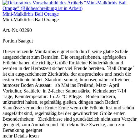
Mini-Malkürbis Ball Orange
Mini-Malkürbis Ball Orange
Art.-Nr. 03290
Portion Saatgut
Dieser reizende Minikürbis eignet sich durch seine glatte Schale
ausgezeichnet zum Bemalen. Die orangefarbenen, apfelgroßen
Früchte haben die richtige Größe für kleine Kinderhände und
werden in der Herbstzeit sicher viel Freude bereiten. ´Ball Orange´
ist ein ausgezeichneter Zierkürbis, der anspruchslos und rasch die
ersten Früchte bildet. Standort: sonnig, humoser, nährstoffreicher,
humoser Boden Aussaat: ab Mai ins Freiland, März- April
Vorkultur, Saattiefe: in 2-facher Samenstärke, Keimdauer: 7-14
Tage, Keimtemperatur: 15-22 °C Pflege: Boden lockern,
unkrautfrei halten, regelmäßig gießen, düngen nach Bedarf,
Staunässe vermeiden Ernte: Ernte wenn die Früchte fest und schön
ausgefärbt sind, regelmäßig bei der gewünschten Größe ernten
Besonderheiten: Zierkürbisse sind grundsätzlich nicht zum Verzehr
geeignet, zum Anmalen und für dekorative Zwecke, auch zur
Berankung geeignet
mehr Details lesen