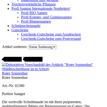
Trockenverträgliche Pflanzen
Profi Saatgut Internationale Neuheiten!
Profi BIO Samen
Profi Kräuter- und Gemüsesamen
Profi Blumensamen
Schnäppchenmarkt
Gutscheine
Geschenk-Gutscheine zum Ausdrucken
Geschenk-Gutscheine zum Postversand
Artikel sortieren:
Gartenjahr
SAMENFEST
Roter Sonnenhut
Roter Sonnenhut
Art.-Nr. 02380
Portion Saatgut
Die wertvolle Schnittstaude ist mit ihren purpurroten,
strahlenförmigen Blüten ein Bienenmagnet im Garten. Die