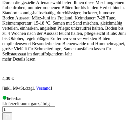
Durch die gezielte Artenauswahl liefert Ihnen diese Mischung einen
farbenfrohen, ununterbrochenen Blütenflor bis in den Herbst hinein.
Standort: sonnig-halbschattig, durchlässiger, lockerer, humoser
Boden Aussaat: März-Juni ins Freiland, Keimdauer: 7-28 Tage,
Keimtemperatur: 15-18 °C, Samen mit Sand mischen, gleichmäßig
verteilen, einharken, angießen Pflege: unkrautfrei halten, Boden bis
zu 4 Wochen nach der Aussaat feucht halten, pflegeleicht Blüte: Juni
bis Oktober, regelmäßiges Entfernen von verwelkten Blüten
empfehlenswert Besonderheiten: Bienenweide und Hummelmagnet,
große Vielfalt für Schmetterlinge, Samen ausfallen lassen für
Selbstaussaat im darauffolgendem Jahr
mehr Details lesen
4,09
€
[inkl. MwSt./zzgl.
Versand
]
lieferbar
Lieferzeitraum:
ganzjährig