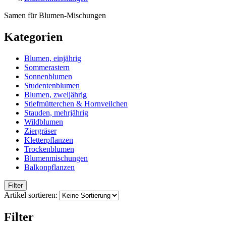
Samen für Blumen-Mischungen
Kategorien
Blumen, einjährig
Sommerastern
Sonnenblumen
Studentenblumen
Blumen, zweijährig
Stiefmütterchen & Hornveilchen
Stauden, mehrjährig
Wildblumen
Ziergräser
Kletterpflanzen
Trockenblumen
Blumenmischungen
Balkonpflanzen
Filter
Artikel sortieren:
Filter