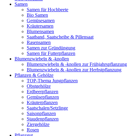
Samen
Samen für Hochbeete
Bio Samen
Gemüsesamen
Kräutersamen
Blumensamen
Saatband, Saatscheibe & Pillensaat
Rasensamen
Samen zur Gründüngung
Samen für Futterpflanzen
Blumenzwiebeln & -knollen
Blumenzwiebeln & -knollen zur Frühjahrspflanzung
Blumenzwiebeln & -knollen zur Herbstpflanzung
Pflanzen & Gehölze
TOP-Thema Jungpflanzen
Obstgehölze
Erdbeerpflanzen
Gemüsepflanzen
Kräuterpflanzen
Saatschalen/Setzlinge
Saisonpflanzen
Staudenpflanzen
Ziergehölze
Rosen
Pflanzgut