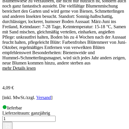
Blumenwiese zu verzaubern, die nicht nur nützlich ist, sondern auch
noch ganz fantastisch aussieht. Die vielfältige Blumenmischung
bereichert den Garten und wird gerne von Bienen, Schmetterlingen
und anderen Insekten besucht. Standort: Sonnig-halbschattig,
durchlässiger, lockerer, humoser Boden Aussaat: März-Juni ins
Freiland, Keimdauer: 7-28 Tage, Keimtemperatur: 15-18 °C, Samen
mit Sand mischen, gleichmäßig verteilen, einharken, angießen
Pflege: unkrautfrei halten, Boden bis zu 4 Wochen nach der Aussaat
feucht halten, pflegeleicht Blüte: Farbenfrohes Blütenmeer von Juni-
Oktober, regelmäßiges Entfernen von verwelkten Blüten
empfehlenswert Besonderheiten: Bienenweide und
Hummel-/Schmetterlingsmagnet, wird sich jedes Jahr anders zeigen,
neue Blumen kommen hinzu, andere sterben aus
mehr Details lesen
4,09
€
[inkl. MwSt./zzgl.
Versand
]
lieferbar
Lieferzeitraum:
ganzjährig