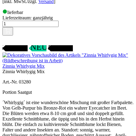
[inkl. MwSt./zzgl.
Versand
]
lieferbar
Lieferzeitraum:
ganzjährig
Gartenjahr
SAMENFEST
NEU
Zinnia Whirlygig Mix
Zinnia Whirlygig Mix
Art.-Nr. 03280
Portion Saatgut
´Whirlygig´ ist eine wunderschöne Mischung mit großer Farbpalette.
Von Gelb-Purpur bis Bronze-Rot ein wahrer Eyecatcher im Beet.
Die Blüten werden etwa 8-10 cm groß und sind doppelt gefüllt.
Exzellente Schnittblume, die üppig und bis in den Herbst hinein
blüht. Die einfach zu kultivierende Schnittblume lockt Bienen,
Falter und andere Insekten an. Standort: sonnig, warmer,
durchlässiger, nährstoffreicher Boden, geschützt Aussaat: April-