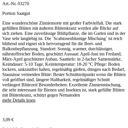
Art.-Nr. 03270
Portion Saatgut
Eine wunderschöne Zinniensorte mit großer Farbvielfalt. Die stark
gefüllten Blüten mit äußeren Blütenkranz werden alle Blicke auf
sich ziehen. Eine zuverlässige Blühpflanze, die im Garten und in der
Vase sehr langlebig ist. Die ´Scabiosenblumige Mischung´ ist reich
blühend und eignet sich hervorragend für die Beet- und
Balkonbepflanzung. Standort: Sonnig, warmer, durchlässiger,
nährstoffreicher Boden, geschützt Aussaat: April-Juni ins Freiland,
März-April geschützter Anbau, Saattiefe: in 2-facher Samenstärke,
Keimdauer: 5-10 Tage, Keimtemperatur: 18-20 °C Pflege: Boden
lockern, unkrautfrei halten, regelmäßig gießen, düngen nach Bedarf,
Staunässe vermeiden Blüte: Bester Schnittzeitpunkt wenn die Blüten
voll geöffnet sind, längere Haltbarkeit, regelmäßiger Schnitt
verlängert Blütezeit Besonderheiten: Exzellente Zinnienmischung,
die sehr interessant für Bienen und Insekten ist, stark gefüllte Blüten
mit Blütenkranz, schützt gegen Nematoden
mehr Details lesen
3,09
€