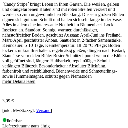
´Candy Stripe´ bringt Leben in Ihren Garten. Die weißen, gelben
und orangefarbenen Blüten sind mit roten Streifen verziert und
werden so zum ungewöhnlichen Blickfang. Die sehr großen Blüten
eignen sich gut zum Schnitt und halten sich sehr lange in der Vase.
Alles in allem eine interessante Neuheit im Blumenbeet. Lockt
Insekten an. Standort: Sonnig, warmer, durchlässiger,
nährstoffreicher Boden, geschützt Aussaat: April-Juni ins Freiland,
März-April geschützter Anbau, Saattiefe: in 2-facher Samenstärke,
Keimdauer: 5-10 Tage, Keimtemperatur: 18-20 °C Pflege: Boden
lockern, unkrautfrei halten, regelmäßig gießen, düngen nach Bedarf,
Staunässe vermeiden Blüte: Bester Schnittzeitpunkt wenn die Blüten
voll geöffnet sind, längere Haltbarkeit, regelmäßiger Schnitt
verlängert Blütezeit Besonderheiten: Absoluter Blickfang,
farbenfroh und reichblühend, Bienenweide und Schmetterlings-
sowie Hummelmagnet, schützt gegen Nematoden
mehr Details lesen
3,09
€
[inkl. MwSt./zzgl.
Versand
]
lieferbar
Lieferzeitraum:
ganzjährig