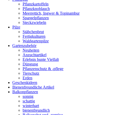
Pflanzkartoffeln
Pflanzknoblauch
Meerrettich, Ingwer & Topinambur
Spargelpflanzen
Steckzwiebeln
Pilze
Stäbchenbrut
Fertigkulturen
Waldgartenpilze
Gartenzubehör
Neuheiten
Anzuchtartikel
Erlebnis bunte Vielfalt
Düngung
Pflanzenschutz & -pflege
Tierschutz
Erden
Geschenkideen
Bienenfreundliche Artikel
Balkonpflanzen
sonnig
schattig
winterhart
bienenfreundlich
Balkonobst und -gemüse