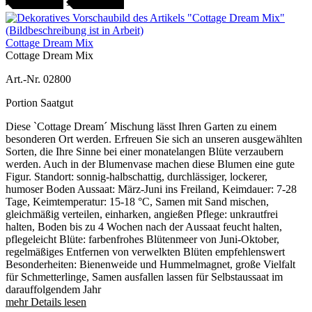
Cottage Dream Mix
Cottage Dream Mix
Art.-Nr. 02800
Portion Saatgut
Diese `Cottage Dream´ Mischung lässt Ihren Garten zu einem
besonderen Ort werden. Erfreuen Sie sich an unseren ausgewählten
Sorten, die Ihre Sinne bei einer monatelangen Blüte verzaubern
werden. Auch in der Blumenvase machen diese Blumen eine gute
Figur. Standort: sonnig-halbschattig, durchlässiger, lockerer,
humoser Boden Aussaat: März-Juni ins Freiland, Keimdauer: 7-28
Tage, Keimtemperatur: 15-18 °C, Samen mit Sand mischen,
gleichmäßig verteilen, einharken, angießen Pflege: unkrautfrei
halten, Boden bis zu 4 Wochen nach der Aussaat feucht halten,
pflegeleicht Blüte: farbenfrohes Blütenmeer von Juni-Oktober,
regelmäßiges Entfernen von verwelkten Blüten empfehlenswert
Besonderheiten: Bienenweide und Hummelmagnet, große Vielfalt
für Schmetterlinge, Samen ausfallen lassen für Selbstaussaat im
darauffolgendem Jahr
mehr Details lesen