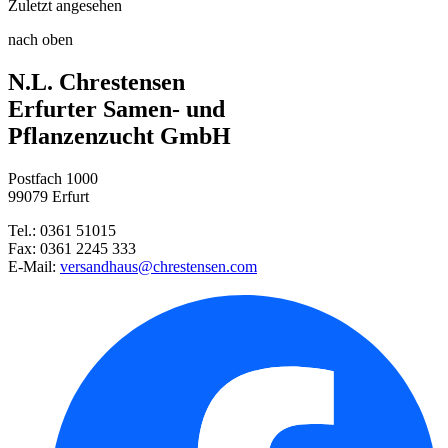
Zuletzt angesehen
Wintersteckzwiebel Akado
Harke
nach oben
Wintersteckzwiebel Senshyu Yel ...
N.L. Chrestensen
Wintersteckzwiebel Snowball
Erfurter Samen- und
Pflanzenzucht GmbH
Pflanzknoblauch
Postfach 1000
99079 Erfurt
Blumenkohl Walcheren Winter 5
Tel.: 0361 51015
Fax: 0361 2245 333
Winteraster Brockenfeuer
E-Mail:
versandhaus@chrestensen.com
Perlzwiebel De Barletta
Wintersteckzwiebel Winteria
Zitronengurke Lemon