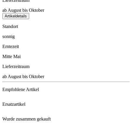
Lieferzeitraum
ab August bis Oktober
Artikeldetails
Standort
sonnig
Erntezeit
Mitte Mai
Lieferzeitraum
ab August bis Oktober
Empfohlene Artikel
Ersatzartikel
Substral® Gartendünger mit Lan ...
Wurde zusammen gekauft
Wintersteckzwiebel Shakespeare ...
Schacht Bio-Streumittel für Ge ...