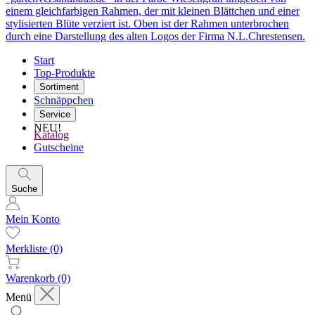
Start
Top-Produkte
Sortiment
Schnäppchen
Service
NEU!
Katalog
Gutscheine
Suche
Mein Konto
Merkliste
(0)
Warenkorb
(0)
Menü