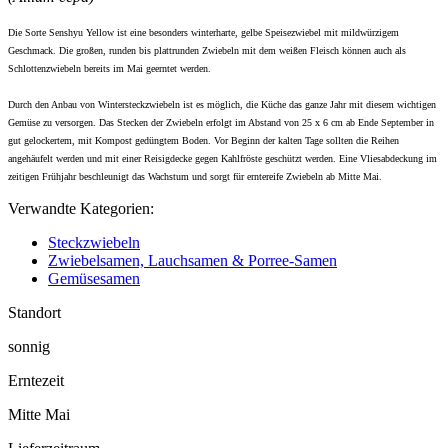
Die Sorte Senshyu Yellow ist eine besonders winterharte, gelbe Speisezwiebel mit mildwürzigem
Geschmack. Die großen, runden bis plattrunden Zwiebeln mit dem weißen Fleisch können auch als
Schlottenzwiebeln bereits im Mai geerntet werden.
Durch den Anbau von Wintersteckzwiebeln ist es möglich, die Küche das ganze Jahr mit diesem wichtigen
Gemüse zu versorgen. Das Stecken der Zwiebeln erfolgt im Abstand von 25 x 6 cm ab Ende September in
gut gelockertem, mit Kompost gedüngtem Boden. Vor Beginn der kalten Tage sollten die Reihen
angehäufelt werden und mit einer Reisigdecke gegen Kahlfröste geschützt werden. Eine Vliesabdeckung im
zeitigen Frühjahr beschleunigt das Wachstum und sorgt für erntereife Zwiebeln ab Mitte Mai.
Verwandte Kategorien:
Steckzwiebeln
Zwiebelsamen, Lauchsamen & Porree-Samen
Gemüsesamen
Standort
sonnig
Erntezeit
Mitte Mai