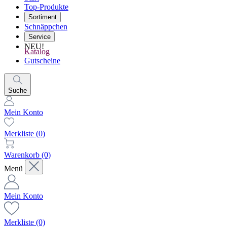
Top-Produkte
Sortiment
Schnäppchen
Service
NEU!
Katalog
Gutscheine
Suche
Mein Konto
Merkliste
(0)
Warenkorb
(0)
Menü
Mein Konto
Merkliste
(0)