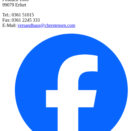
Radies Cherry Belle
99079 Erfurt
Tel.: 0361 51015
Steckzwiebel Stuttgarter Riese ...
Fax: 0361 2245 333
E-Mail:
versandhaus@chrestensen.com
Schnittpetersilie Moskrul 2 (M ...
Dill Blattreicher
Radies Rodos
Bartnelke Gefülltblühende Misc ...
Blattdill Herkules