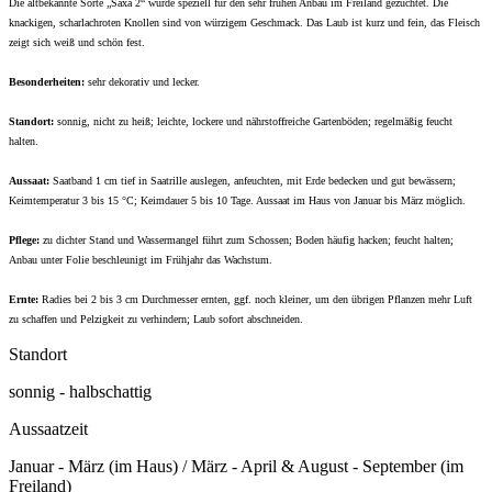
Die altbekannte Sorte „Saxa 2“ wurde speziell für den sehr frühen Anbau im Freiland gezüchtet. Die
knackigen, scharlachroten Knollen sind von würzigem Geschmack. Das Laub ist kurz und fein, das Fleisch
zeigt sich weiß und schön fest.
Besonderheiten:
sehr dekorativ und lecker.
Standort:
sonnig, nicht zu heiß; leichte, lockere und nährstoffreiche Gartenböden; regelmäßig feucht
halten.
Aussaat:
Saatband 1 cm tief in Saatrille auslegen, anfeuchten, mit Erde bedecken und gut bewässern;
Keimtemperatur 3 bis 15 °C; Keimdauer 5 bis 10 Tage. Aussaat im Haus von Januar bis März möglich
.
Pflege:
zu dichter Stand und Wassermangel führt zum Schossen; Boden häufig hacken; feucht halten;
Anbau unter Folie beschleunigt im Frühjahr das Wachstum.
Ernte:
Radies bei 2 bis 3 cm Durchmesser ernten, ggf. noch kleiner, um den übrigen Pflanzen mehr Luft
zu schaffen und Pelzigkeit zu verhindern; Laub sofort abschneiden.
Standort
sonnig - halbschattig
Aussaatzeit
Januar - März (im Haus) / März - April & August - September (im
Freiland)