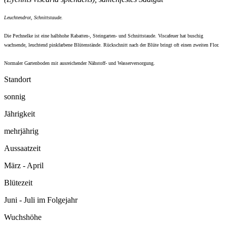
Leuchtendrot, Schnittstaude.
Die Pechnelke ist eine halbhohe Rabatten-, Steingarten- und Schnittstaude. Viscafeuer hat buschig
wachsende, leuchtend pinkfarbene Blütenstände. Rückschnitt nach der Blüte bringt oft einen zweiten Flor.
Normaler Gartenboden mit ausreichender Nähstoff- und Wasserversorgung.
Standort
sonnig
Jährigkeit
mehrjährig
Aussaatzeit
März - April
Blütezeit
Juni - Juli im Folgejahr
Wuchshöhe