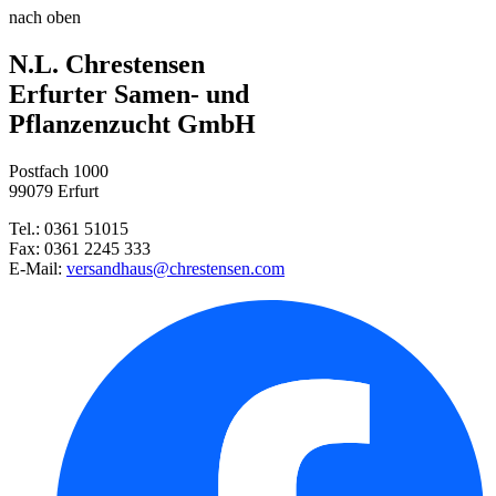
Steingarten-Mischung
nach oben
Pechnelke Viscafeuer
N.L. Chrestensen
Blaukissen
Erfurter Samen- und
Pflanzenzucht GmbH
Lupine Prachtmischung
Postfach 1000
Bunte Margerite Robinsons-Ries ...
99079 Erfurt
Tel.: 0361 51015
Fax: 0361 2245 333
Akelei Mischung
E-Mail:
versandhaus@chrestensen.com
Staudenmalve Zebrina
Federnelke Mischung
Schmuckkörbchen Sensation-Misc ...