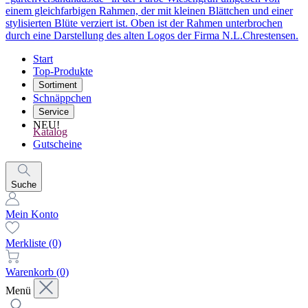
Start
Top-Produkte
Sortiment
Schnäppchen
Service
NEU!
Katalog
Gutscheine
Suche
Mein Konto
Merkliste
(0)
Warenkorb
(0)
Menü