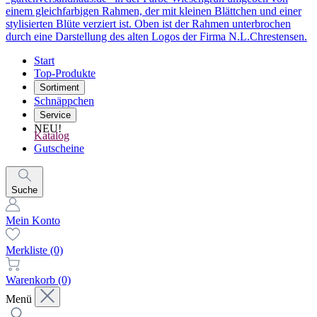
Start
Top-Produkte
Sortiment
Schnäppchen
Service
NEU!
Katalog
Gutscheine
Suche
Mein Konto
Merkliste
(0)
Warenkorb
(0)
Menü