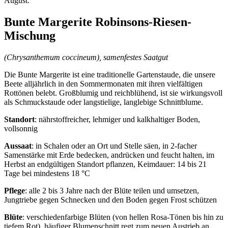
August.
Bunte Margerite Robinsons-Riesen-
Mischung
(Chrysanthemum coccineum), samenfestes Saatgut
Die Bunte Margerite ist eine traditionelle Gartenstaude, die unsere
Beete alljährlich in den Sommermonaten mit ihren vielfältigen
Rottönen belebt. Großblumig und reichblühend, ist sie wirkungsvoll
als Schmuckstaude oder langstielige, langlebige Schnittblume.
Standort
: nährstoffreicher, lehmiger und kalkhaltiger Boden,
vollsonnig
Aussaat
: in Schalen oder an Ort und Stelle säen, in 2-facher
Samenstärke mit Erde bedecken, andrücken und feucht halten, im
Herbst an endgültigen Standort pflanzen, Keimdauer: 14 bis 21
Tage bei mindestens 18 °C
Pflege
: alle 2 bis 3 Jahre nach der Blüte teilen und umsetzen,
Jungtriebe gegen Schnecken und den Boden gegen Frost schützen
Blüte
: verschiedenfarbige Blüten (von hellen Rosa-Tönen bis hin zu
tiefem Rot), häufiger Blumenschnitt regt zum neuen Austrieb an