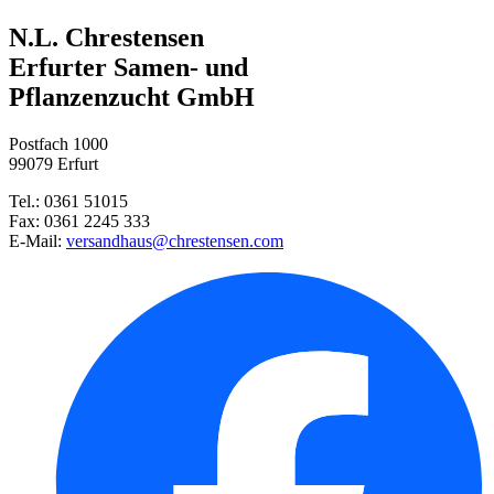
Bunte Margerite Robinsons-Ries ...
N.L. Chrestensen
Goldlack Mischung einfachblühe ...
Neudorff® Azet® StaudenDünger ...
Erfurter Samen- und
Pflanzenzucht GmbH
Lupine Prachtmischung
Postfach 1000
99079 Erfurt
Akelei Mischung
Tel.: 0361 51015
Fax: 0361 2245 333
Bartnelke Einfachblühende Misc ...
E-Mail:
versandhaus@chrestensen.com
Rittersporn Mischung
Steingarten-Mischung
Seidenmohn-Mischung
Löwenmäulchen Brazilian Carniv ...