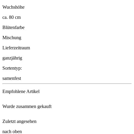
Wuchshöhe
ca. 80 cm
Blütenfarbe
Mischung
Lieferzeitraum
ganzjährig
Sortentyp:
samenfest
Empfohlene Artikel
Wurde zusammen gekauft
Floragard® Bio-Erde Aromatisch ...
Zuletzt angesehen
Margerite Weiß
Anzuchttöpfe 18 Stück, 8 cm ru ...
nach oben