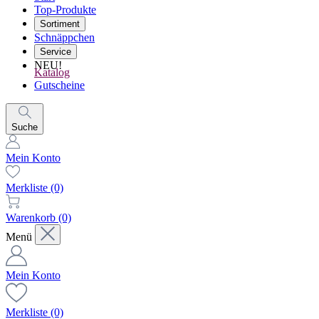
Top-Produkte
Sortiment
Schnäppchen
Service
NEU!
Katalog
Gutscheine
Suche
Mein Konto
Merkliste
(0)
Warenkorb
(0)
Menü
Mein Konto
Merkliste
(0)