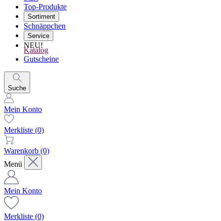
Top-Produkte
Sortiment
Schnäppchen
Service
NEU!
Katalog
Gutscheine
Suche
Mein Konto
Merkliste
(0)
Warenkorb
(0)
Menü
Mein Konto
Merkliste
(0)