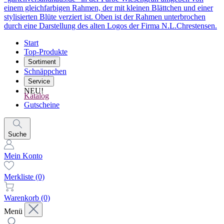
Start
Top-Produkte
Sortiment
Schnäppchen
Service
NEU!
Katalog
Gutscheine
Suche
Mein Konto
Merkliste
(0)
Warenkorb
(0)
Menü