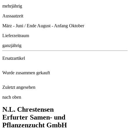
mehrjährig
Aussaatzeit
März - Juni / Ende August - Anfang Oktober
Lieferzeitraum
ganzjährig
Ersatzartikel
Wurde zusammen gekauft
Sport- und Spielrasenmischung
Zuletzt angesehen
Gartenbambus Black Pearl
nach oben
Sport- und Spielrasen, 10 kg
N.L. Chrestensen
Gartenbambus Lava
Erfurter Samen- und
Pflanzenzucht GmbH
Pflücksalat Fitness Mix