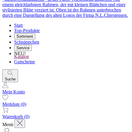
Start
Top-Produkte
Sortiment
Schnäppchen
Service
NEU!
Katalog
Gutscheine
Suche
Mein Konto
Merkliste
(0)
Warenkorb
(0)
Menü