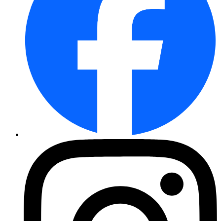
Buschbohne Berggold
Rote Rüben Rote Kugel 2
Radies Cherry Belle
Möhre Berlikumer 2 (Lange rote ...