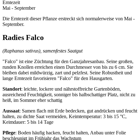
Erntezeit
Mai - September
Die Erntezeit dieser Pflanze erstreckt sich normalerweise von Mai -
September.
Radies Falco
(Raphanus sativus), samenfestes Saatgut
"Falco" ist eine Züchtung für den Ganzjahresanbau. Seine großen,
runden Knollen erreichen einen Durchmesser von bis zu 6 cm. Sie
bleiben dabei mildwürzig, zart und pelzfest. Seine Robustheit und
lange Erntezeit favorisieren "Falco" für den Hausgarten.
Standort
: leichte, lockere und nährstoffreiche Gartenböden,
ausreichend Feuchtigkeit, sonniger bis halbschattiger Platz, nicht zu
heiß, im Sommer eher schattig
Aussaat
: Samen flach mit Erde bedecken, gut andrücken und feucht
halten, zu dichte Saat vermeiden, Keimtemperatur: 3 bis 15 °C,
Keimdauer: 5 bis 14 Tage
Pflege
: Boden häufig hacken, feucht halten, Anbau unter Folie
beschleunigt im Frühjahr das Wachstum