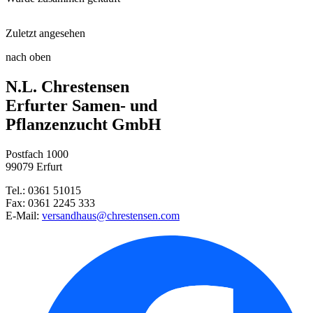
Hack Gartendünger Gardafit
Zuletzt angesehen
Steckzwiebel Stuttgarter Riese ...
Saatrillenzieher
nach oben
Radies Falco
N.L. Chrestensen
Neudorffs® UrgesteinsMehl
Erfurter Samen- und
Pflanzenzucht GmbH
Radies Riesenbutter
Postfach 1000
99079 Erfurt
Dill Blattreicher
Tel.: 0361 51015
Fax: 0361 2245 333
Buschbohne Delinel
E-Mail:
versandhaus@chrestensen.com
Petersilie Moskrul 2 (Mooskrau ...
Blattdill Herkules