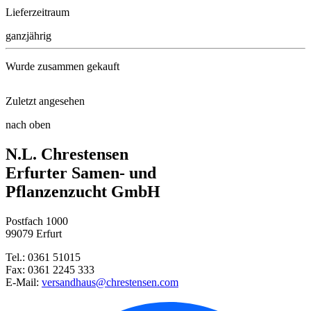
Lieferzeitraum
ganzjährig
Wurde zusammen gekauft
Zuletzt angesehen
Schnittknoblauch Wagners Kobol ...
nach oben
Rotkohl Redma F1
N.L. Chrestensen
Petersilie Moskrul 2 (Mooskrau ...
Erfurter Samen- und
Pflanzenzucht GmbH
Blaukissen
Postfach 1000
Kapuzinerkresse Alaska-Mischun ...
99079 Erfurt
Tel.: 0361 51015
Margerite Weiß
Fax: 0361 2245 333
E-Mail:
versandhaus@chrestensen.com
Lupine Prachtmischung