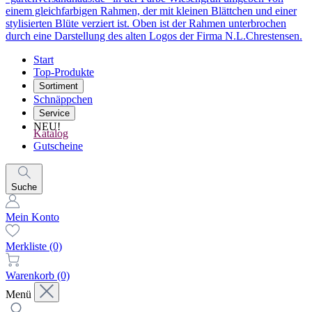
Start
Top-Produkte
Sortiment
Schnäppchen
Service
NEU!
Katalog
Gutscheine
Suche
Mein Konto
Merkliste
(0)
Warenkorb
(0)
Menü