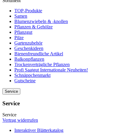
Sortiment
TOP-Produkte
Samen
Blumenzwiebeln & -knollen
Pflanzen & Gehölze
Pflanzgut
Pilze
Gartenzubehör
Geschenkideen
Bienenfreundliche Artikel
Balkonpflanzen
Trockenverträgliche Pflanzen
Profi Saatgut Internationale Neuheiten!
Schnäppchenmarkt
Gutscheine
Service
Service
Service
Vertrag widerrufen
Interaktiver Blätterkatalog