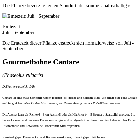
Die Pflanze bevorzugt einen Standort, der sonnig - halbschattig ist.
Erntezeit
Juli - September
Die Erntezeit dieser Pflanze erstreckt sich normalerweise von Juli -
September.
Gourmetbohne Cantare
(Phaseolus vulgaris)
Delikat, ertragreich, früh.
Cantare ist eine frühe Sorte mit runden Bohnen, die gerade und fleischig sind. Sie bringt sehr hohe Erträge
und ist gleichermaßen für den Frischverzehr, zur Konservierung und als Tiefkühlkost geeignet.
Die Aussaat kann als Reihe (6 - 8 cm Abstand) oder als Häufchen (4 - 5 Bohnen / Saatstelle) erfolgen. Sie
lieben lockeren und humosen Boden in sonniger und windgeschützter Lage. Leichtes Anhäufeln bei 15 cm
Pflanzenhöhe und Bewässern bei Trockenheit wird empfohlen.
Resistent gegen Brennflecken und Bohnenmosaikvirus, tolerant gegen Fettflecken.