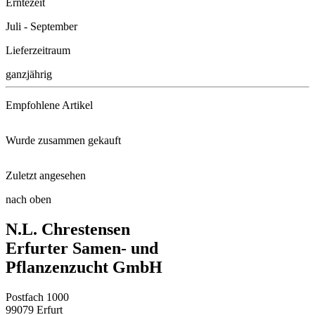
Erntezeit
Juli - September
Lieferzeitraum
ganzjährig
Empfohlene Artikel
Wurde zusammen gekauft
Schacht Neem-Vital
Zuletzt angesehen
Wildtomate Rote Murmel (unvere ...
Bohnenkraut Aromata
nach oben
Gourmetbohne Cantare
N.L. Chrestensen
Wildblumen mit Kräutern für di ...
Sämaschine
Erfurter Samen- und
Pflanzenzucht GmbH
Erdbeere Mara des Bois® HZ mit ...
Postfach 1000
99079 Erfurt