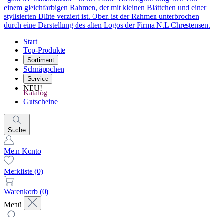
Start
Top-Produkte
Sortiment
Schnäppchen
Service
NEU!
Katalog
Gutscheine
Suche
Mein Konto
Merkliste
(0)
Warenkorb
(0)
Menü