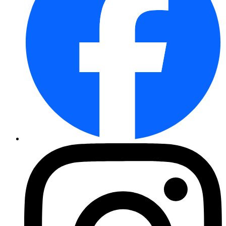
Radies Riesenbutter
Hokkaido Kürbis Uchiki Kuri