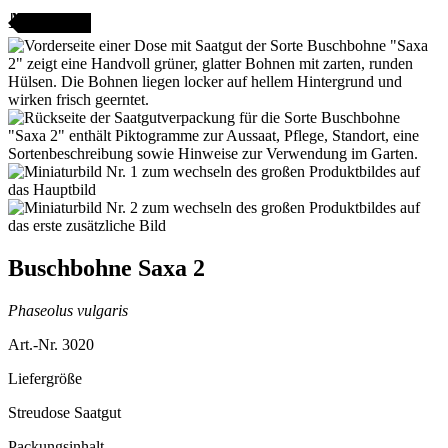
AMENFEST
Buschbohne Saxa 2
Phaseolus vulgaris
Art.-Nr. 3020
Liefergröße
Streudose Saatgut
Packungsinhalt