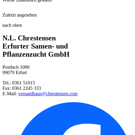
Sämaschine
Zuletzt angesehen
Steckzwiebel Stuttgarter Riese ...
Gartenspaten
nach oben
N.L. Chrestensen
Rote Rüben Rote Kugel 2
Harke
Erfurter Samen- und
Buschbohne Saxa 2
Pflanzenzucht GmbH
Petersilie Moskrul 2 (Mooskrau ...
Postfach 1000
Steckzwiebel Red Karmen
99079 Erfurt
Tel.: 0361 51015
Buschbohne Maxidor
Fax: 0361 2245 333
E-Mail:
versandhaus@chrestensen.com
Buschbohne Berggold
Blattdill Herkules
Möhre Nantaise 2