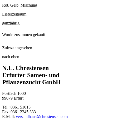
Rot, Gelb, Mischung
Lieferzeitraum
ganzjährig
Wurde zusammen gekauft
Zuletzt angesehen
Möhre Nantaise 2
nach oben
Kapuzinerkresse Bunte Juwelen
N.L. Chrestensen
Buschbohne Valja
Erfurter Samen- und
Pflanzenzucht GmbH
Markerbse Gloriosa
Postfach 1000
Pflücksalat Fitness-Mix
99079 Erfurt
Tel.: 0361 51015
Quatro-Himbeere
Fax: 0361 2245 333
E-Mail:
versandhaus@chrestensen.com