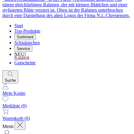
Start
Top-Produkte
Sortiment
Schnäppchen
Service
NEU!
Katalog
Gutscheine
Suche
Mein Konto
Merkliste
(0)
Warenkorb
(0)
Menü