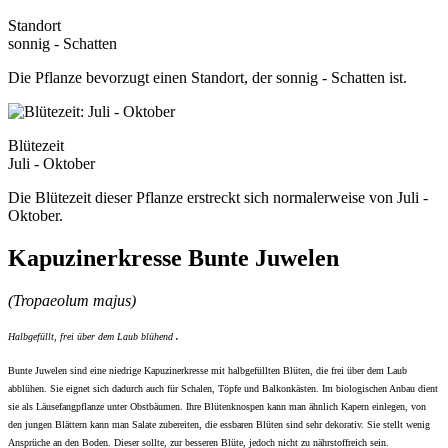
Standort
sonnig - Schatten
Die Pflanze bevorzugt einen Standort, der sonnig - Schatten ist.
Blütezeit
Juli - Oktober
Die Blütezeit dieser Pflanze erstreckt sich normalerweise von Juli -
Oktober.
Kapuzinerkresse Bunte Juwelen
(Tropaeolum majus)
Halbgefüllt, frei über dem Laub blühend
.
Bunte Juwelen sind eine niedrige Kapuzinerkresse mit halbgefüllten Blüten, die frei über dem Laub
abblühen. Sie eignet sich dadurch auch für Schalen, Töpfe und Balkonkästen. Im biologischen Anbau dient
sie als Läusefangpflanze unter Obstbäumen. Ihre Blütenknospen kann man ähnlich Kapern einlegen, von
den jungen Blättern kann man Salate zubereiten, die essbaren Blüten sind sehr dekorativ. Sie stellt wenig
Ansprüche an den Boden. Dieser sollte, zur besseren Blüte, jedoch nicht zu nährstoffreich sein.