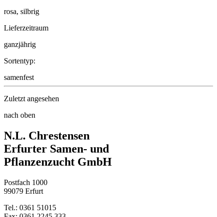
rosa, silbrig
Lieferzeitraum
ganzjährig
Sortentyp:
samenfest
Zuletzt angesehen
nach oben
Gartenscabiose Sternkugel
N.L. Chrestensen
Erfurter Samen- und
Pflanzenzucht GmbH
Postfach 1000
99079 Erfurt
Tel.: 0361 51015
Fax: 0361 2245 333