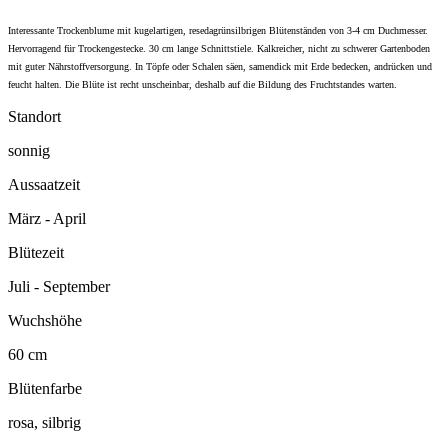
Interessante Trockenblume mit kugelartigen, resedagrünsilbrigen Blütenständen von 3-4 cm Duchmesser.
Hervorragend für Trockengestecke. 30 cm lange Schnittstiele. Kalkreicher, nicht zu schwerer Gartenboden
mit guter Nährstoffversorgung. In Töpfe oder Schalen säen, samendick mit Erde bedecken, andrücken und
feucht halten. Die Blüte ist recht unscheinbar, deshalb auf die Bildung des Fruchtstandes warten.
Standort
sonnig
Aussaatzeit
März - April
Blütezeit
Juli - September
Wuchshöhe
60 cm
Blütenfarbe
rosa, silbrig