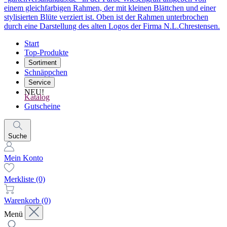
Start
Top-Produkte
Sortiment
Schnäppchen
Service
NEU!
Katalog
Gutscheine
Suche
Mein Konto
Merkliste
(0)
Warenkorb
(0)
Menü