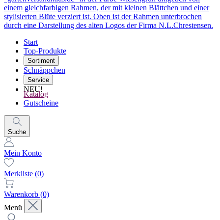
Start
Top-Produkte
Sortiment
Schnäppchen
Service
NEU!
Katalog
Gutscheine
Suche
Mein Konto
Merkliste
(0)
Warenkorb
(0)
Menü