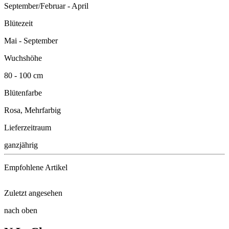
September/Februar - April
Blütezeit
Mai - September
Wuchshöhe
80 - 100 cm
Blütenfarbe
Rosa, Mehrfarbig
Lieferzeitraum
ganzjährig
Empfohlene Artikel
Zuletzt angesehen
Universaldünger
nach oben
Kornblume Classic Romantic