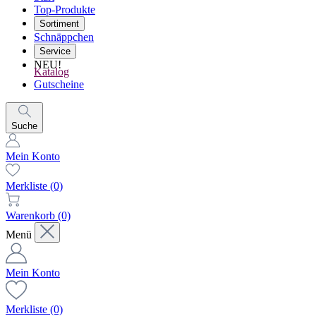
Top-Produkte
Sortiment
Schnäppchen
Service
NEU!
Katalog
Gutscheine
Suche
Mein Konto
Merkliste
(0)
Warenkorb
(0)
Menü
Mein Konto
Merkliste
(0)