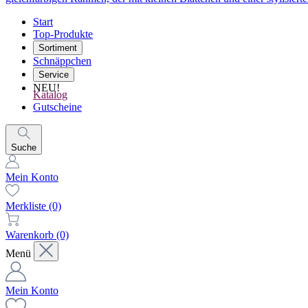
Start
Top-Produkte
Sortiment
Schnäppchen
Service
NEU!
Katalog
Gutscheine
Suche
Mein Konto
Merkliste
(0)
Warenkorb
(0)
Menü
Mein Konto