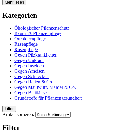
Mehr lesen
Ökologischer Pflanzenschutz
Kategorien
Baum- & Pflanzenpflege
Ökologischer Pflanzenschutz
Baum- & Pflanzenpflege
Orchideenpflege
Orchideenpflege
Rasenpflege
Rasenpflege
Rosenpflege
Gegen Pilzkrankheiten
Rosenpflege
Gegen Unkraut
Gegen Insekten
Gegen Pilzkrankheiten
Gegen Ameisen
Gegen Schnecken
Gegen Unkraut
Gegen Ratten & Co.
Gegen Maulwurf, Marder & Co.
Gegen Insekten
Gegen Blattläuse
Grundstoffe für Pflanzengesundheit
Gegen Ameisen
Filter
Gegen Schnecken
Artikel sortieren:
Gegen Ratten & Co.
Filter
Gegen Maulwurf, Marder & Co.