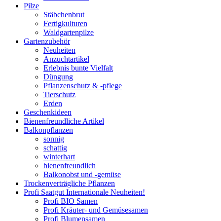
Pilze
Stäbchenbrut
Fertigkulturen
Waldgartenpilze
Gartenzubehör
Neuheiten
Anzuchtartikel
Erlebnis bunte Vielfalt
Düngung
Pflanzenschutz & -pflege
Tierschutz
Erden
Geschenkideen
Bienenfreundliche Artikel
Balkonpflanzen
sonnig
schattig
winterhart
bienenfreundlich
Balkonobst und -gemüse
Trockenverträgliche Pflanzen
Profi Saatgut Internationale Neuheiten!
Profi BIO Samen
Profi Kräuter- und Gemüsesamen
Profi Blumensamen