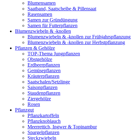
Blumensamen
Saatband, Saatscheibe & Pillensaat
Rasensamen
Samen zur Gründüngung
Samen für Futterpflanzen
Blumenzwiebeln & -knollen
Blumenzwiebeln & -knollen zur Frühjahrspflanzung
Blumenzwiebeln & -knollen zur Herbstpflanzung
Pflanzen & Gehölze
TOP-Thema Jungpflanzen
Obstgehölze
Erdbeerpflanzen
Gemüsepflanzen
Kräuterpflanzen
Saatschalen/Setzlinge
Saisonpflanzen
Staudenpflanzen
Ziergehölze
Rosen
Pflanzgut
Pflanzkartoffeln
Pflanzknoblauch
Meerrettich, Ingwer & Topinambur
Spargelpflanzen
Steckzwiebeln