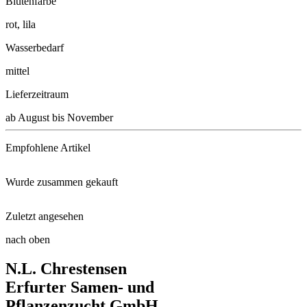
Blütenfarbe
rot, lila
Wasserbedarf
mittel
Lieferzeitraum
ab August bis November
Empfohlene Artikel
Wurde zusammen gekauft
Schacht Wurzel Power, 950g
Zuletzt angesehen
Blutblume
Gartenspaten
nach oben
Freiland-Fuchsie Mrs. Popple
N.L. Chrestensen
Heckenmyrthe Maigrün
Neudorffs® UrgesteinsMehl
Erfurter Samen- und
Pflanzenzucht GmbH
Floragard® Bio-Erde Lecker