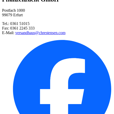
Postfach 1000
Iris Tipped in Blue
99079 Erfurt
Tel.: 0361 51015
Buschbohne Maxidor
Fax: 0361 2245 333
E-Mail:
versandhaus@chrestensen.com
Freiland-Fuchsie Madame Cornel ...
Schalerbse Kleine Rheinländeri ...
Schalerbsen Frühe Harzerin
Buschbohne Berggold
Möhre Berlikumer 2 (Lange rote ...