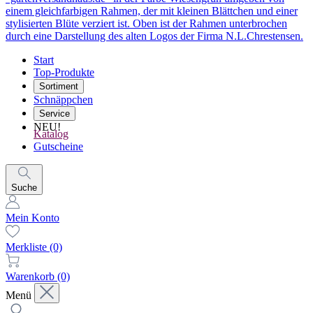
Start
Top-Produkte
Sortiment
Schnäppchen
Service
NEU!
Katalog
Gutscheine
Suche
Mein Konto
Merkliste
(0)
Warenkorb
(0)
Menü