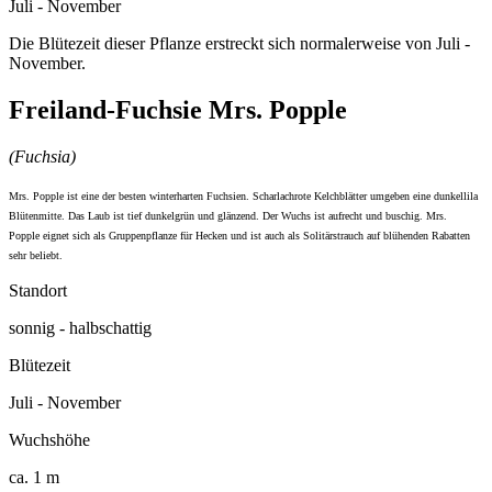
Juli - November
Die Blütezeit dieser Pflanze erstreckt sich normalerweise von Juli -
November.
Freiland-Fuchsie Mrs. Popple
(Fuchsia)
Mrs. Popple ist eine der besten winterharten Fuchsien. Scharlachrote Kelchblätter umgeben eine dunkellila
Blütenmitte. Das Laub ist tief dunkelgrün und glänzend. Der Wuchs ist aufrecht und buschig. Mrs.
Popple eignet sich als Gruppenpflanze für Hecken und ist auch als Solitärstrauch auf blühenden Rabatten
sehr beliebt.
Standort
sonnig - halbschattig
Blütezeit
Juli - November
Wuchshöhe
ca. 1 m