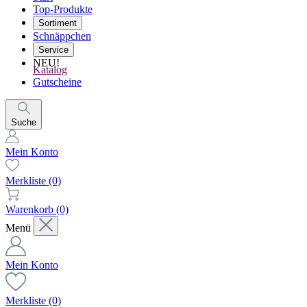
Top-Produkte
Sortiment
Schnäppchen
Service
NEU!
Katalog
Gutscheine
Suche
Mein Konto
Merkliste
(0)
Warenkorb
(0)
Menü
Mein Konto
Merkliste
(0)