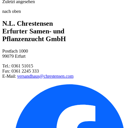
Zuletzt angesehen
Kletterhortensie Crug Coral®
Gartenschere, 20 cm
nach oben
Taglilie Purple Flame
Clematis My Darling, PBR
N.L. Chrestensen
Gartenspaten
Erfurter Samen- und
Dornige Hauhechel
Pflanzenzucht GmbH
Buschklee Edo-shibori®
Postfach 1000
99079 Erfurt
Tel.: 0361 51015
Fax: 0361 2245 333
E-Mail:
versandhaus@chrestensen.com