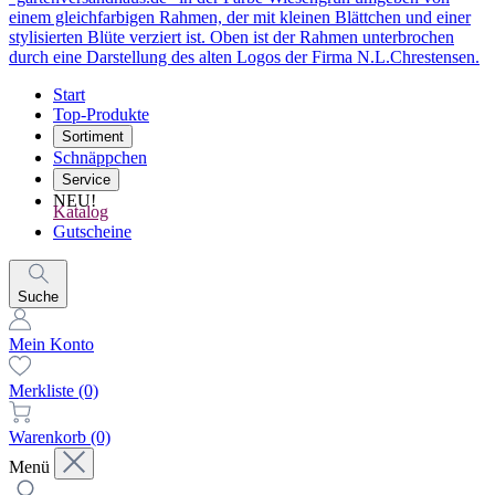
Start
Top-Produkte
Sortiment
Schnäppchen
Service
NEU!
Katalog
Gutscheine
Suche
Mein Konto
Merkliste
(0)
Warenkorb
(0)
Menü