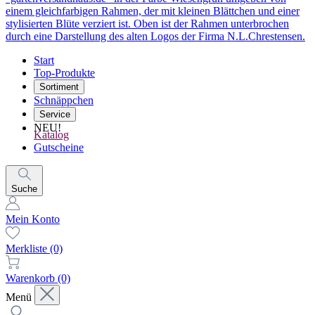
Start
Top-Produkte
Sortiment
Schnäppchen
Service
NEU!
Katalog
Gutscheine
Suche
Mein Konto
Merkliste
(0)
Warenkorb
(0)
Menü