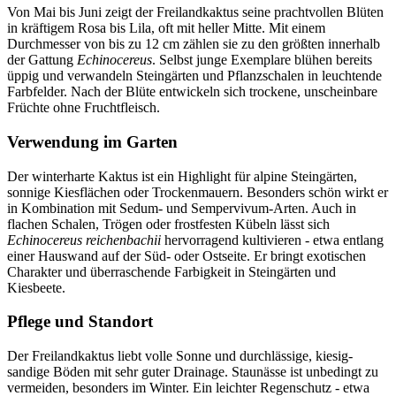
Von Mai bis Juni zeigt der Freilandkaktus seine prachtvollen Blüten
in kräftigem Rosa bis Lila, oft mit heller Mitte. Mit einem
Durchmesser von bis zu 12 cm zählen sie zu den größten innerhalb
der Gattung
Echinocereus
. Selbst junge Exemplare blühen bereits
üppig und verwandeln Steingärten und Pflanzschalen in leuchtende
Farbfelder. Nach der Blüte entwickeln sich trockene, unscheinbare
Früchte ohne Fruchtfleisch.
Verwendung im Garten
Der winterharte Kaktus ist ein Highlight für alpine Steingärten,
sonnige Kiesflächen oder Trockenmauern. Besonders schön wirkt er
in Kombination mit Sedum- und Sempervivum-Arten. Auch in
flachen Schalen, Trögen oder frostfesten Kübeln lässt sich
Echinocereus reichenbachii
hervorragend kultivieren - etwa entlang
einer Hauswand auf der Süd- oder Ostseite. Er bringt exotischen
Charakter und überraschende Farbigkeit in Steingärten und
Kiesbeete.
Pflege und Standort
Der Freilandkaktus liebt volle Sonne und durchlässige, kiesig-
sandige Böden mit sehr guter Drainage. Staunässe ist unbedingt zu
vermeiden, besonders im Winter. Ein leichter Regenschutz - etwa