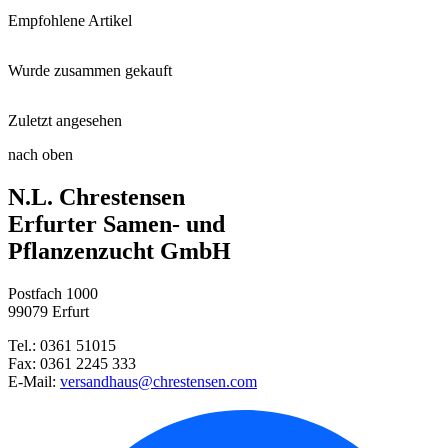
Empfohlene Artikel
Wurde zusammen gekauft
Schaufel klein
Zuletzt angesehen
Winterharter Feigenkaktus Füss ...
nach oben
Winterharter Freilandkaktus
N.L. Chrestensen
Winterharter Feigenkaktus Apri ...
Erfurter Samen- und
Pflanzenzucht GmbH
Winterharter Feigenkaktus Chry ...
Postfach 1000
Einlegegurke Libelle, F1
99079 Erfurt
Tel.: 0361 51015
Winterharter Warzenkaktus
Fax: 0361 2245 333
E-Mail:
versandhaus@chrestensen.com
Winterharter Feigenkaktus DJF1 ...