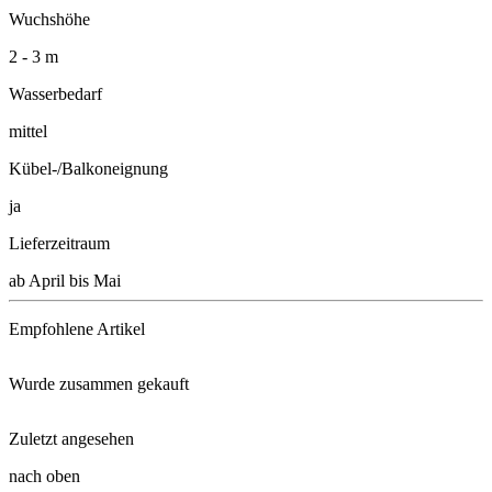
Wuchshöhe
2 - 3 m
Wasserbedarf
mittel
Kübel-/Balkoneignung
ja
Lieferzeitraum
ab April bis Mai
Empfohlene Artikel
Wurde zusammen gekauft
Blumendünger, flüssig, 7 + 5 + ...
Zuletzt angesehen
Schacht Wurzel Power, 950g
nach oben
Sommerblumen-Mischung, Schmück ...