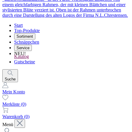
Start
Top-Produkte
Sortiment
Schnäppchen
Service
NEU!
Katalog
Gutscheine
Suche
Mein Konto
Merkliste
(0)
Warenkorb
(0)
Menü