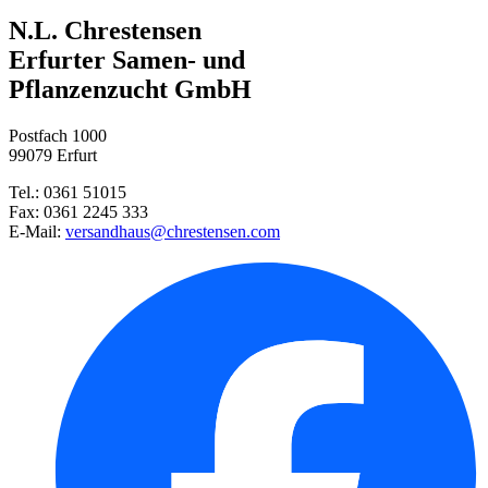
Winterharte Banane
N.L. Chrestensen
Winter-Vlies Protect
Studentenblume Bonita-Mischung ...
Erfurter Samen- und
Pflanzenzucht GmbH
Garten-Thymian Red Carpet
Postfach 1000
99079 Erfurt
Orangenbäumchen
Tel.: 0361 51015
Fax: 0361 2245 333
Zitronenbäumchen
E-Mail:
versandhaus@chrestensen.com
Herbstalpenveilchen
Süßkartoffel
Pepino-Birnenmelone Copa® (unv ...
Paprika Beluga® Red, F1 (Bonte ...